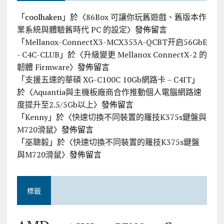
「
coolhaken
」於〈
86Box 可讓你玩舊遊戲、舊版本作
業系統與體驗舊時代 PC 的設定
〉發佈留言
「
Mellanox-ConnectX3-MCX353A-QCBT开启56GbE
- C4C-CLUB
」於〈
升級變更 Mellanox ConnectX-2 的
韌體 Firmware
〉發佈留言
「
支援五速的華碩 XG-C100C 10Gb網路卡 – C4IT
」
於〈
Aquantia與主機板廠商合作推動個人電腦網路速
度提升至2.5/5Gb以上
〉發佈留言
「
Kenny
」於〈
快速切換不同裝置的羅技K375s鍵盤與
M720滑鼠
〉發佈留言
「
巫聰毅
」於〈
快速切換不同裝置的羅技K375s鍵盤
與M720滑鼠
〉發佈留言
標籤