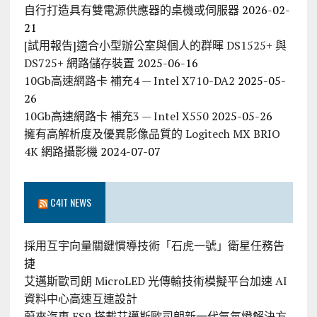
自行打造具有雙電源供應器的桌機或伺服器
2026-02-
21
[試用報告]適合小型辦公室與個人的群暉 DS1525+ 與
DS725+ 網路儲存裝置
2025-06-16
10Gb高速網路卡 補充4 — Intel X710-DA2
2025-05-
26
10Gb高速網路卡 補充3 — Intel X550
2025-05-26
擁有高解析度及優異影像品質的 Logitech MX BRIO
4K 網路攝影機
2024-07-07
C4IT NEWS
採用互宇向量關鍵慣導技術「石虎一號」衛星任務告
捷
艾邁斯歐司朗 MicroLED 光傳輸技術模擬平台加速 AI
資料中心高速互連設計
蔚來汽車 ES9 搭載艾邁斯歐司朗新一代氣氛燈解決方