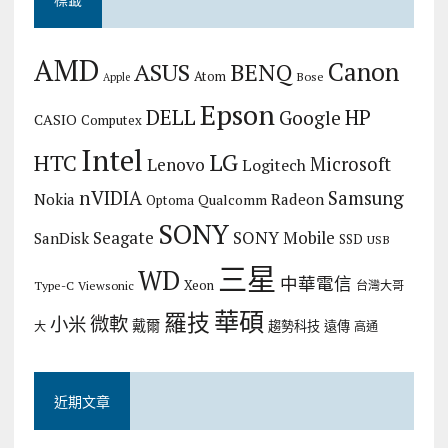
AMD
Canon
ASUS
BENQ
Atom
Bose
Apple
Epson
DELL
HP
Google
CASIO
Computex
Intel
LG
HTC
Microsoft
Lenovo
Logitech
nVIDIA
Samsung
Nokia
Radeon
Qualcomm
Optoma
SONY
Seagate
SONY Mobile
SanDisk
SSD
USB
三星
WD
中華電信
Xeon
Type-C
Viewsonic
台灣大哥
華碩
羅技
微軟
小米
戴爾
趨勢科技
遠傳
大
高通
近期文章