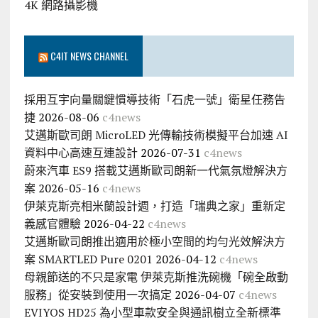
4K 網路攝影機
C4IT NEWS CHANNEL
採用互宇向量關鍵慣導技術「石虎一號」衛星任務告
捷
2026-08-06
c4news
艾邁斯歐司朗 MicroLED 光傳輸技術模擬平台加速 AI
資料中心高速互連設計
2026-07-31
c4news
蔚來汽車 ES9 搭載艾邁斯歐司朗新一代氣氛燈解決方
案
2026-05-16
c4news
伊萊克斯亮相米蘭設計週，打造「瑞典之家」重新定
義感官體驗
2026-04-22
c4news
艾邁斯歐司朗推出適用於極小空間的均勻光效解決方
案 SMARTLED Pure 0201
2026-04-12
c4news
母親節送的不只是家電 伊萊克斯推洗碗機「碗全啟動
服務」從安裝到使用一次搞定
2026-04-07
c4news
EVIYOS HD25 為小型車款安全與通訊樹立全新標準