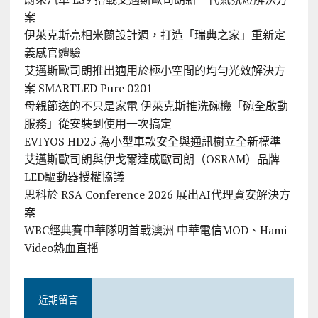
案
伊萊克斯亮相米蘭設計週，打造「瑞典之家」重新定
義感官體驗
艾邁斯歐司朗推出適用於極小空間的均勻光效解決方
案 SMARTLED Pure 0201
母親節送的不只是家電 伊萊克斯推洗碗機「碗全啟動
服務」從安裝到使用一次搞定
EVIYOS HD25 為小型車款安全與通訊樹立全新標準
艾邁斯歐司朗與伊戈爾達成歐司朗（OSRAM）品牌
LED驅動器授權協議
思科於 RSA Conference 2026 展出AI代理資安解決方
案
WBC經典賽中華隊明首戰澳洲 中華電信MOD、Hami
Video熱血直播
近期留言