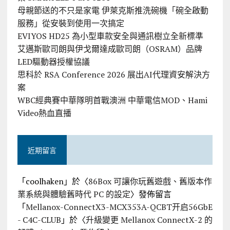
母親節送的不只是家電 伊萊克斯推洗碗機「碗全啟動
服務」從安裝到使用一次搞定
EVIYOS HD25 為小型車款安全與通訊樹立全新標準
艾邁斯歐司朗與伊戈爾達成歐司朗（OSRAM）品牌
LED驅動器授權協議
思科於 RSA Conference 2026 展出AI代理資安解決方
案
WBC經典賽中華隊明首戰澳洲 中華電信MOD、Hami
Video熱血直播
近期留言
「
coolhaken
」於〈
86Box 可讓你玩舊遊戲、舊版本作
業系統與體驗舊時代 PC 的設定
〉發佈留言
「
Mellanox-ConnectX3-MCX353A-QCBT开启56GbE
- C4C-CLUB
」於〈
升級變更 Mellanox ConnectX-2 的