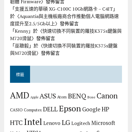
韌體 Firmware
〉發佈留言
「
支援五速的華碩 XG-C100C 10Gb網路卡 – C4IT
」
於〈
Aquantia與主機板廠商合作推動個人電腦網路速
度提升至2.5/5Gb以上
〉發佈留言
「
Kenny
」於〈
快速切換不同裝置的羅技K375s鍵盤與
M720滑鼠
〉發佈留言
「
巫聰毅
」於〈
快速切換不同裝置的羅技K375s鍵盤
與M720滑鼠
〉發佈留言
標籤
AMD
Canon
ASUS
BENQ
Atom
Bose
Apple
Epson
DELL
HP
Google
CASIO
Computex
Intel
LG
HTC
Microsoft
Lenovo
Logitech