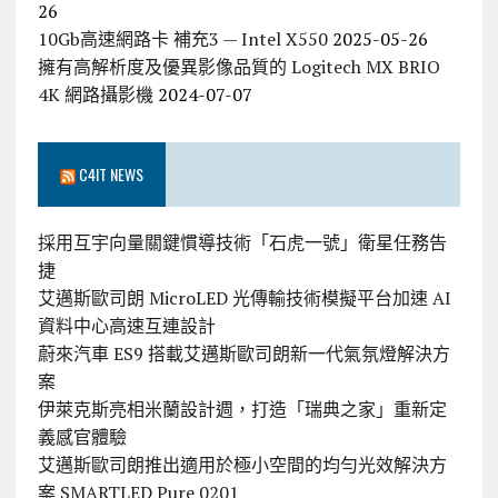
26
10Gb高速網路卡 補充3 — Intel X550
2025-05-26
擁有高解析度及優異影像品質的 Logitech MX BRIO
4K 網路攝影機
2024-07-07
C4IT NEWS
採用互宇向量關鍵慣導技術「石虎一號」衛星任務告
捷
艾邁斯歐司朗 MicroLED 光傳輸技術模擬平台加速 AI
資料中心高速互連設計
蔚來汽車 ES9 搭載艾邁斯歐司朗新一代氣氛燈解決方
案
伊萊克斯亮相米蘭設計週，打造「瑞典之家」重新定
義感官體驗
艾邁斯歐司朗推出適用於極小空間的均勻光效解決方
案 SMARTLED Pure 0201