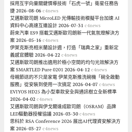
採用互宇向量關鍵慣導技術「石虎一號」衛星任務告
捷
2026-08-06
c4news
艾邁斯歐司朗 MicroLED 光傳輸技術模擬平台加速 AI
資料中心高速互連設計
2026-07-31
c4news
蔚來汽車 ES9 搭載艾邁斯歐司朗新一代氣氛燈解決方
案
2026-05-16
c4news
伊萊克斯亮相米蘭設計週，打造「瑞典之家」重新定
義感官體驗
2026-04-22
c4news
艾邁斯歐司朗推出適用於極小空間的均勻光效解決方
案 SMARTLED Pure 0201
2026-04-12
c4news
母親節送的不只是家電 伊萊克斯推洗碗機「碗全啟動
服務」從安裝到使用一次搞定
2026-04-07
c4news
EVIYOS HD25 為小型車款安全與通訊樹立全新標準
2026-04-02
c4news
艾邁斯歐司朗與伊戈爾達成歐司朗（OSRAM）品牌
LED驅動器授權協議
2026-03-30
c4news
思科於 RSA Conference 2026 展出AI代理資安解決方
案
2026-03-27
c4news