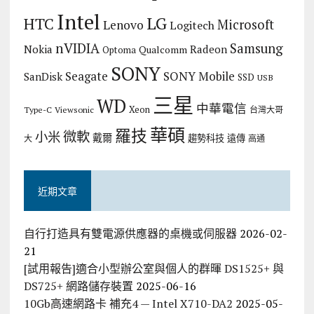
Intel
LG
HTC
Microsoft
Lenovo
Logitech
nVIDIA
Samsung
Nokia
Radeon
Qualcomm
Optoma
SONY
Seagate
SONY Mobile
SanDisk
SSD
USB
三星
WD
中華電信
Xeon
Type-C
Viewsonic
台灣大哥
華碩
羅技
微軟
小米
戴爾
趨勢科技
遠傳
大
高通
近期文章
自行打造具有雙電源供應器的桌機或伺服器
2026-02-
21
[試用報告]適合小型辦公室與個人的群暉 DS1525+ 與
DS725+ 網路儲存裝置
2025-06-16
10Gb高速網路卡 補充4 — Intel X710-DA2
2025-05-