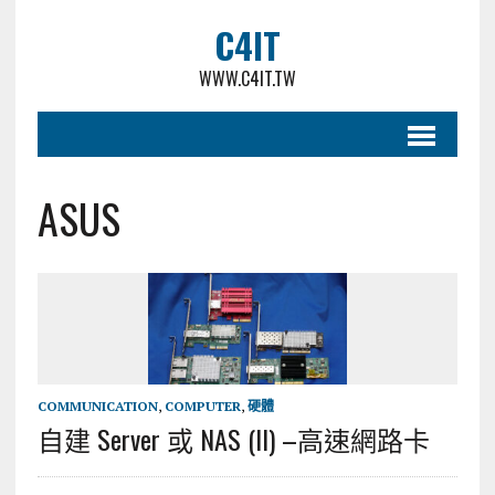
C4IT
WWW.C4IT.TW
ASUS
COMMUNICATION
,
COMPUTER
,
硬體
自建 Server 或 NAS (II) –高速網路卡