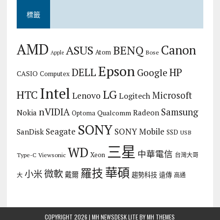
標籤
AMD
Canon
ASUS
BENQ
Atom
Bose
Apple
Epson
DELL
HP
Google
CASIO
Computex
Intel
LG
HTC
Microsoft
Lenovo
Logitech
nVIDIA
Samsung
Nokia
Radeon
Qualcomm
Optoma
SONY
Seagate
SONY Mobile
SanDisk
SSD
USB
三星
WD
中華電信
Xeon
Type-C
Viewsonic
台灣大哥
華碩
羅技
微軟
小米
戴爾
趨勢科技
遠傳
大
高通
COPYRIGHT 2026 | MH NEWSDESK LITE BY
MH THEMES