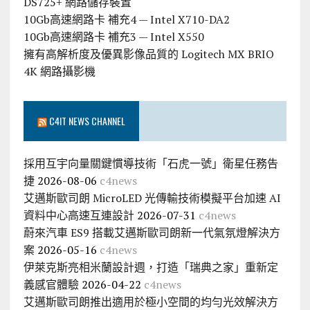
DS725+ 網路儲存裝置
10Gb高速網路卡 補充4 — Intel X710-DA2
10Gb高速網路卡 補充3 — Intel X550
擁有高解析度及優異影像品質的 Logitech MX BRIO
4K 網路攝影機
C4IT NEWS CHANNEL
採用互宇向量關鍵慣導技術「石虎一號」衛星任務告
捷
2026-08-06
c4news
艾邁斯歐司朗 MicroLED 光傳輸技術模擬平台加速 AI
資料中心高速互連設計
2026-07-31
c4news
蔚來汽車 ES9 搭載艾邁斯歐司朗新一代氣氛燈解決方
案
2026-05-16
c4news
伊萊克斯亮相米蘭設計週，打造「瑞典之家」重新定
義感官體驗
2026-04-22
c4news
艾邁斯歐司朗推出適用於極小空間的均勻光效解決方