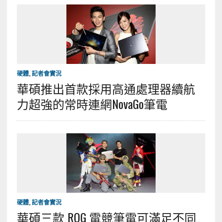
硬體
,
記者會實況
華碩推出首款採用高通處理器續航
力超強的常時連網NovaGo筆電
硬體
,
記者會實況
華碩三款 ROG 電競筆電可滿足不同