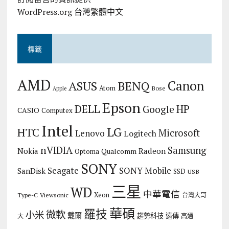
WordPress.org 台灣繁體中文
標籤
AMD
Canon
ASUS
BENQ
Atom
Bose
Apple
Epson
DELL
HP
Google
CASIO
Computex
Intel
LG
HTC
Microsoft
Lenovo
Logitech
nVIDIA
Samsung
Nokia
Radeon
Qualcomm
Optoma
SONY
Seagate
SONY Mobile
SanDisk
SSD
USB
三星
WD
中華電信
Xeon
Type-C
Viewsonic
台灣大哥
華碩
羅技
微軟
小米
戴爾
趨勢科技
遠傳
大
高通