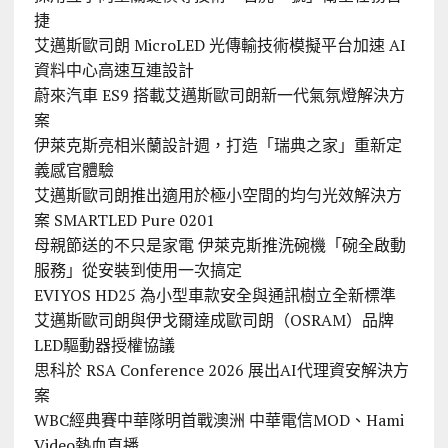
捷
艾邁斯歐司朗 MicroLED 光傳輸技術模擬平台加速 AI
資料中心高速互連設計
蔚來汽車 ES9 搭載艾邁斯歐司朗新一代氣氛燈解決方
案
伊萊克斯亮相米蘭設計週，打造「瑞典之家」重新定
義感官體驗
艾邁斯歐司朗推出適用於極小空間的均勻光效解決方
案 SMARTLED Pure 0201
母親節送的不只是家電 伊萊克斯推洗碗機「碗全啟動
服務」從安裝到使用一次搞定
EVIYOS HD25 為小型車款安全與通訊樹立全新標準
艾邁斯歐司朗與伊戈爾達成歐司朗（OSRAM）品牌
LED驅動器授權協議
思科於 RSA Conference 2026 展出AI代理資安解決方
案
WBC經典賽中華隊明首戰澳洲 中華電信MOD、Hami
Video熱血直播