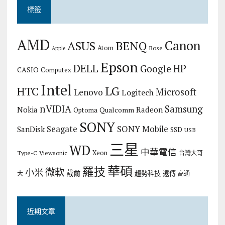
標籤
AMD
Canon
ASUS
BENQ
Atom
Bose
Apple
Epson
DELL
HP
Google
CASIO
Computex
Intel
LG
HTC
Microsoft
Lenovo
Logitech
nVIDIA
Samsung
Nokia
Radeon
Qualcomm
Optoma
SONY
Seagate
SONY Mobile
SanDisk
SSD
USB
三星
WD
中華電信
Xeon
Type-C
Viewsonic
台灣大哥
華碩
羅技
微軟
小米
戴爾
趨勢科技
遠傳
大
高通
近期文章