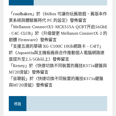
「
coolhaken
」於〈
86Box 可讓你玩舊遊戲、舊版本作
業系統與體驗舊時代 PC 的設定
〉發佈留言
「
Mellanox-ConnectX3-MCX353A-QCBT开启56GbE
- C4C-CLUB
」於〈
升級變更 Mellanox ConnectX-2 的
韌體 Firmware
〉發佈留言
「
支援五速的華碩 XG-C100C 10Gb網路卡 – C4IT
」
於〈
Aquantia與主機板廠商合作推動個人電腦網路速
度提升至2.5/5Gb以上
〉發佈留言
「
Kenny
」於〈
快速切換不同裝置的羅技K375s鍵盤與
M720滑鼠
〉發佈留言
「
巫聰毅
」於〈
快速切換不同裝置的羅技K375s鍵盤
與M720滑鼠
〉發佈留言
標籤