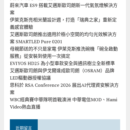
蔚來汽車 ES9 搭載艾邁斯歐司朗新一代氣氛燈解決方
案
伊萊克斯亮相米蘭設計週，打造「瑞典之家」重新定
義感官體驗
艾邁斯歐司朗推出適用於極小空間的均勻光效解決方
案 SMARTLED Pure 0201
母親節送的不只是家電 伊萊克斯推洗碗機「碗全啟動
服務」從安裝到使用一次搞定
EVIYOS HD25 為小型車款安全與通訊樹立全新標準
艾邁斯歐司朗與伊戈爾達成歐司朗（OSRAM）品牌
LED驅動器授權協議
思科於 RSA Conference 2026 展出AI代理資安解決方
案
WBC經典賽中華隊明首戰澳洲 中華電信MOD、Hami
Video熱血直播
近期留言