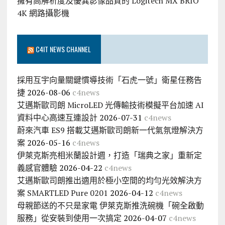
擁有高解析度及優異影像品質的 Logitech MX BRIO
4K 網路攝影機
C4IT NEWS CHANNEL
採用互宇向量關鍵慣導技術「石虎一號」衛星任務告
捷
2026-08-06
c4news
艾邁斯歐司朗 MicroLED 光傳輸技術模擬平台加速 AI
資料中心高速互連設計
2026-07-31
c4news
蔚來汽車 ES9 搭載艾邁斯歐司朗新一代氣氛燈解決方
案
2026-05-16
c4news
伊萊克斯亮相米蘭設計週，打造「瑞典之家」重新定
義感官體驗
2026-04-22
c4news
艾邁斯歐司朗推出適用於極小空間的均勻光效解決方
案 SMARTLED Pure 0201
2026-04-12
c4news
母親節送的不只是家電 伊萊克斯推洗碗機「碗全啟動
服務」從安裝到使用一次搞定
2026-04-07
c4news