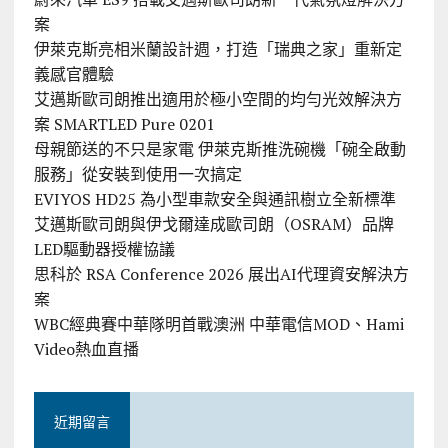
案
伊萊克斯亮相米蘭設計週，打造「瑞典之家」重新定
義感官體驗
艾邁斯歐司朗推出適用於極小空間的均勻光效解決方
案 SMARTLED Pure 0201
母親節送的不只是家電 伊萊克斯推洗碗機「碗全啟動
服務」從安裝到使用一次搞定
EVIYOS HD25 為小型車款安全與通訊樹立全新標準
艾邁斯歐司朗與伊戈爾達成歐司朗（OSRAM）品牌
LED驅動器授權協議
思科於 RSA Conference 2026 展出AI代理資安解決方
案
WBC經典賽中華隊明首戰澳洲 中華電信MOD、Hami
Video熱血直播
近期留言