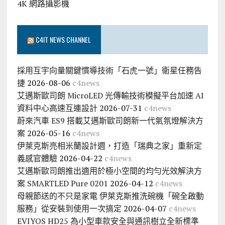
4K 網路攝影機
C4IT NEWS CHANNEL
採用互宇向量關鍵慣導技術「石虎一號」衛星任務告
捷
2026-08-06
c4news
艾邁斯歐司朗 MicroLED 光傳輸技術模擬平台加速 AI
資料中心高速互連設計
2026-07-31
c4news
蔚來汽車 ES9 搭載艾邁斯歐司朗新一代氣氛燈解決方
案
2026-05-16
c4news
伊萊克斯亮相米蘭設計週，打造「瑞典之家」重新定
義感官體驗
2026-04-22
c4news
艾邁斯歐司朗推出適用於極小空間的均勻光效解決方
案 SMARTLED Pure 0201
2026-04-12
c4news
母親節送的不只是家電 伊萊克斯推洗碗機「碗全啟動
服務」從安裝到使用一次搞定
2026-04-07
c4news
EVIYOS HD25 為小型車款安全與通訊樹立全新標準