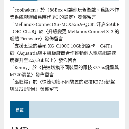
「
coolhaken
」於〈
86Box 可讓你玩舊遊戲、舊版本作
業系統與體驗舊時代 PC 的設定
〉發佈留言
「
Mellanox-ConnectX3-MCX353A-QCBT开启56GbE
- C4C-CLUB
」於〈
升級變更 Mellanox ConnectX-2 的
韌體 Firmware
〉發佈留言
「
支援五速的華碩 XG-C100C 10Gb網路卡 – C4IT
」
於〈
Aquantia與主機板廠商合作推動個人電腦網路速
度提升至2.5/5Gb以上
〉發佈留言
「
Kenny
」於〈
快速切換不同裝置的羅技K375s鍵盤與
M720滑鼠
〉發佈留言
「
巫聰毅
」於〈
快速切換不同裝置的羅技K375s鍵盤
與M720滑鼠
〉發佈留言
標籤