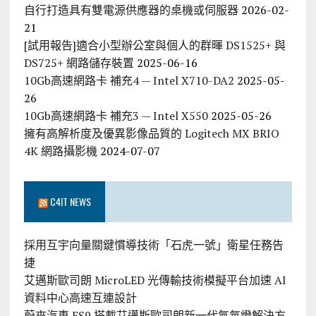
自行打造具有雙電源供應器的桌機或伺服器
2026-02-
21
[試用報告]適合小型辦公室與個人的群暉 DS1525+ 與
DS725+ 網路儲存裝置
2025-06-16
10Gb高速網路卡 補充4 — Intel X710-DA2
2025-05-
26
10Gb高速網路卡 補充3 — Intel X550
2025-05-26
擁有高解析度及優異影像品質的 Logitech MX BRIO
4K 網路攝影機
2024-07-07
C4IT NEWS
採用互宇向量關鍵慣導技術「石虎一號」衛星任務告
捷
艾邁斯歐司朗 MicroLED 光傳輸技術模擬平台加速 AI
資料中心高速互連設計
蔚來汽車 ES9 搭載艾邁斯歐司朗新一代氣氛燈解決方