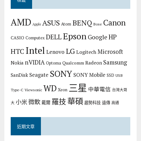
AMD
Canon
ASUS
BENQ
Atom
Bose
Apple
Epson
DELL
HP
Google
CASIO
Computex
Intel
LG
HTC
Microsoft
Lenovo
Logitech
nVIDIA
Samsung
Nokia
Radeon
Qualcomm
Optoma
SONY
Seagate
SONY Mobile
SanDisk
SSD
USB
三星
WD
中華電信
Xeon
Type-C
Viewsonic
台灣大哥
華碩
羅技
微軟
小米
戴爾
趨勢科技
遠傳
大
高通
近期文章