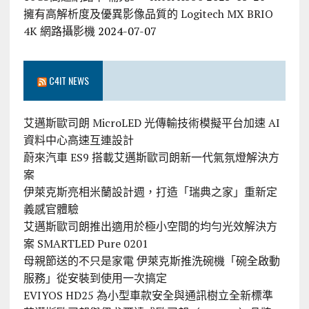
擁有高解析度及優異影像品質的 Logitech MX BRIO
4K 網路攝影機
2024-07-07
C4IT NEWS
艾邁斯歐司朗 MicroLED 光傳輸技術模擬平台加速 AI
資料中心高速互連設計
蔚來汽車 ES9 搭載艾邁斯歐司朗新一代氣氛燈解決方
案
伊萊克斯亮相米蘭設計週，打造「瑞典之家」重新定
義感官體驗
艾邁斯歐司朗推出適用於極小空間的均勻光效解決方
案 SMARTLED Pure 0201
母親節送的不只是家電 伊萊克斯推洗碗機「碗全啟動
服務」從安裝到使用一次搞定
EVIYOS HD25 為小型車款安全與通訊樹立全新標準