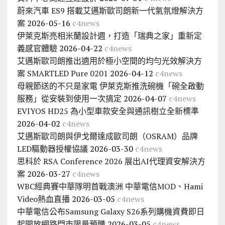
蔚來汽車 ES9 搭載艾邁斯歐司朗新一代氣氛燈解決方
案
2026-05-16
c4news
伊萊克斯亮相米蘭設計週，打造「瑞典之家」重新定
義感官體驗
2026-04-22
c4news
艾邁斯歐司朗推出適用於極小空間的均勻光效解決方
案 SMARTLED Pure 0201
2026-04-12
c4news
母親節送的不只是家電 伊萊克斯推洗碗機「碗全啟動
服務」從安裝到使用一次搞定
2026-04-07
c4news
EVIYOS HD25 為小型車款安全與通訊樹立全新標準
2026-04-02
c4news
艾邁斯歐司朗與伊戈爾達成歐司朗（OSRAM）品牌
LED驅動器授權協議
2026-03-30
c4news
思科於 RSA Conference 2026 展出AI代理資安解決方
案
2026-03-27
c4news
WBC經典賽中華隊明首戰澳洲 中華電信MOD、Hami
Video熱血直播
2026-03-05
c4news
中華電信公布Samsung Galaxy S26系列購機資費即日
起開放網路門市限量預購
2026-03-05
c4news