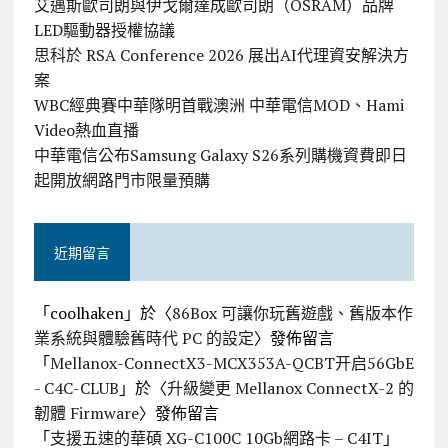
艾邁斯歐司朗與伊戈爾達成歐司朗（OSRAM）品牌
LED驅動器授權協議
思科於 RSA Conference 2026 展出AI代理資安解決方
案
WBC經典賽中華隊明首戰澳洲 中華電信MOD、Hami
Video熱血直播
中華電信公布Samsung Galaxy S26系列購機資費即日
起開放網路門市限量預購
近期留言
「
coolhaken
」於〈
86Box 可讓你玩舊遊戲、舊版本作
業系統與體驗舊時代 PC 的設定
〉發佈留言
「
Mellanox-ConnectX3-MCX353A-QCBT开启56GbE
- C4C-CLUB
」於〈
升級變更 Mellanox ConnectX-2 的
韌體 Firmware
〉發佈留言
「
支援五速的華碩 XG-C100C 10Gb網路卡 – C4IT
」