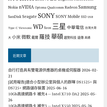
nVIDIA
Samsung
Nokia
Radeon
Qualcomm
Optoma
SONY
Seagate
SONY Mobile
SanDisk
SSD
USB
三星
WD
中華電信
Xeon
Type-C
Viewsonic
台灣大哥
華碩
羅技
微軟
小米
戴爾
趨勢科技
遠傳
大
高通
近期文章
自行打造具有雙電源供應器的桌機或伺服器
2026-02-
21
[試用報告]適合小型辦公室與個人的群暉 DS1525+ 與
DS725+ 網路儲存裝置
2025-06-16
10Gb高速網路卡 補充4 — Intel X710-DA2
2025-05-
26
10Gb高速網路卡 補充3 — Intel X550
2025-05-26