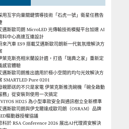
採用互宇向量關鍵慣導技術「石虎一號」衛星任務告
捷
艾邁斯歐司朗 MicroLED 光傳輸技術模擬平台加速 AI
資料中心高速互連設計
蔚來汽車 ES9 搭載艾邁斯歐司朗新一代氣氛燈解決方
案
伊萊克斯亮相米蘭設計週，打造「瑞典之家」重新定
義感官體驗
艾邁斯歐司朗推出適用於極小空間的均勻光效解決方
案 SMARTLED Pure 0201
母親節送的不只是家電 伊萊克斯推洗碗機「碗全啟動
服務」從安裝到使用一次搞定
EVIYOS HD25 為小型車款安全與通訊樹立全新標準
艾邁斯歐司朗與伊戈爾達成歐司朗（OSRAM）品牌
LED驅動器授權協議
思科於 RSA Conference 2026 展出AI代理資安解決