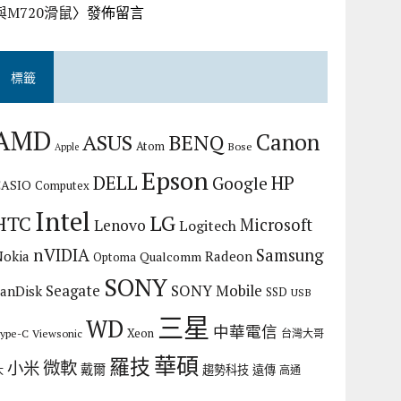
與M720滑鼠
〉發佈留言
標籤
AMD
Canon
ASUS
BENQ
Atom
Bose
Apple
Epson
DELL
HP
Google
CASIO
Computex
Intel
LG
HTC
Microsoft
Lenovo
Logitech
nVIDIA
Samsung
Nokia
Radeon
Qualcomm
Optoma
SONY
Seagate
SONY Mobile
SanDisk
SSD
USB
三星
WD
中華電信
Xeon
ype-C
Viewsonic
台灣大哥
華碩
羅技
微軟
小米
戴爾
趨勢科技
遠傳
大
高通