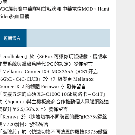
方案
WBC經典賽中華隊明首戰澳洲 中華電信MOD、Hami
Video熱血直播
近期留言
「
coolhaken
」於〈
86Box 可讓你玩舊遊戲、舊版本
作業系統與體驗舊時代 PC 的設定
〉發佈留言
「
Mellanox-ConnectX3-MCX353A-QCBT开启
56GbE - C4C-CLUB
」於〈
升級變更 Mellanox
ConnectX-2 的韌體 Firmware
〉發佈留言
「
支援五速的華碩 XG-C100C 10Gb網路卡 – C4IT
」
於〈
Aquantia與主機板廠商合作推動個人電腦網路速
度提升至2.5/5Gb以上
〉發佈留言
「
Kenny
」於〈
快速切換不同裝置的羅技K375s鍵盤
與M720滑鼠
〉發佈留言
「
巫聰毅
」於〈
快速切換不同裝置的羅技K375s鍵盤