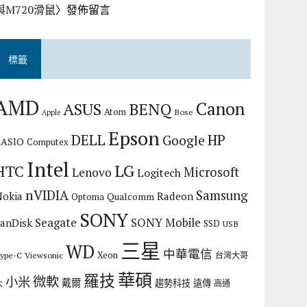
與M720滑鼠
〉發佈留言
標籤
AMD
Canon
ASUS
BENQ
Atom
Bose
Apple
Epson
DELL
HP
Google
CASIO
Computex
Intel
LG
HTC
Microsoft
Lenovo
Logitech
nVIDIA
Samsung
Nokia
Radeon
Qualcomm
Optoma
SONY
Seagate
SONY Mobile
SanDisk
SSD
USB
三星
WD
中華電信
Xeon
ype-C
Viewsonic
台灣大哥
華碩
羅技
微軟
小米
戴爾
趨勢科技
遠傳
大
高通