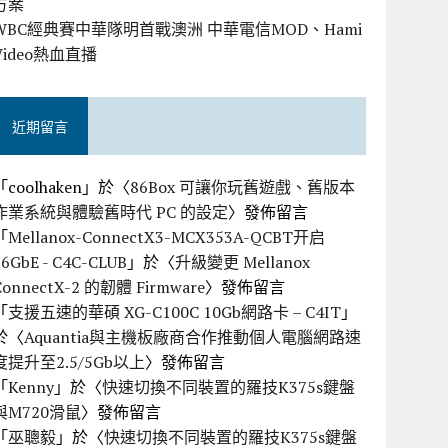
方案
WBC經典賽中華隊明首戰澳洲 中華電信MOD、Hami
Video熱血直播
近期留言
「
coolhaken
」於〈
86Box 可讓你玩舊遊戲、舊版本
作業系統與體驗舊時代 PC 的設定
〉發佈留言
「
Mellanox-ConnectX3-MCX353A-QCBT开启
56GbE - C4C-CLUB
」於〈
升級變更 Mellanox
ConnectX-2 的韌體 Firmware
〉發佈留言
「
支援五速的華碩 XG-C100C 10Gb網路卡 – C4IT
」
於〈
Aquantia與主機板廠商合作推動個人電腦網路速
度提升至2.5/5Gb以上
〉發佈留言
「
Kenny
」於〈
快速切換不同裝置的羅技K375s鍵盤
與M720滑鼠
〉發佈留言
「
巫聰毅
」於〈
快速切換不同裝置的羅技K375s鍵盤