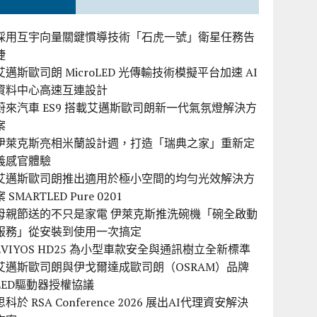
採用互宇向量關鍵慣導技術「石虎一號」衛星任務告
捷
艾邁斯歐司朗 MicroLED 光傳輸技術模擬平台加速 AI
資料中心高速互連設計
蔚來汽車 ES9 搭載艾邁斯歐司朗新一代氣氛燈解決方
案
伊萊克斯亮相米蘭設計週，打造「瑞典之家」重新定
義感官體驗
艾邁斯歐司朗推出適用於極小空間的均勻光效解決方
案 SMARTLED Pure 0201
母親節送的不只是家電 伊萊克斯推洗碗機「碗全啟動
服務」從安裝到使用一次搞定
EVIYOS HD25 為小型車款安全與通訊樹立全新標準
艾邁斯歐司朗與伊戈爾達成歐司朗（OSRAM）品牌
LED驅動器授權協議
思科於 RSA Conference 2026 展出AI代理資安解決