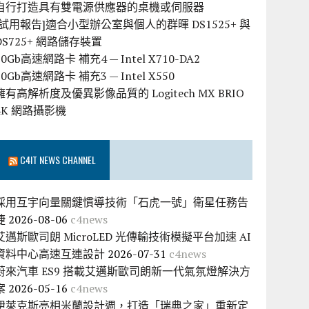
自行打造具有雙電源供應器的桌機或伺服器
[試用報告]適合小型辦公室與個人的群暉 DS1525+ 與
DS725+ 網路儲存裝置
10Gb高速網路卡 補充4 — Intel X710-DA2
10Gb高速網路卡 補充3 — Intel X550
擁有高解析度及優異影像品質的 Logitech MX BRIO
4K 網路攝影機
C4IT NEWS CHANNEL
採用互宇向量關鍵慣導技術「石虎一號」衛星任務告
捷
2026-08-06
c4news
艾邁斯歐司朗 MicroLED 光傳輸技術模擬平台加速 AI
資料中心高速互連設計
2026-07-31
c4news
蔚來汽車 ES9 搭載艾邁斯歐司朗新一代氣氛燈解決方
案
2026-05-16
c4news
伊萊克斯亮相米蘭設計週，打造「瑞典之家」重新定