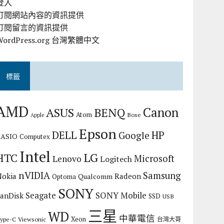
登入
訂閱網站內容的資訊提供
訂閱留言的資訊提供
WordPress.org 台灣繁體中文
標籤
AMD
Canon
ASUS
BENQ
Atom
Bose
Apple
Epson
DELL
HP
Google
CASIO
Computex
Intel
LG
HTC
Microsoft
Lenovo
Logitech
nVIDIA
Samsung
Nokia
Radeon
Qualcomm
Optoma
SONY
Seagate
SONY Mobile
SanDisk
SSD
USB
三星
WD
中華電信
Xeon
ype-C
Viewsonic
台灣大哥