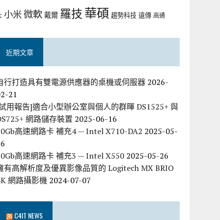
華碩
羅技
微軟
小米
戴爾
趨勢科技
遠傳
大
高通
近期文章
自行打造具有雙電源供應器的桌機或伺服器
2026-
02-21
[試用報告]適合小型辦公室與個人的群暉 DS1525+ 與
DS725+ 網路儲存裝置
2025-06-16
10Gb高速網路卡 補充4 — Intel X710-DA2
2025-05-
26
10Gb高速網路卡 補充3 — Intel X550
2025-05-26
擁有高解析度及優異影像品質的 Logitech MX BRIO
4K 網路攝影機
2024-07-07
C4IT NEWS