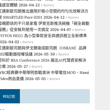
義感官體驗
2026-04-22
c4news
艾邁斯歐司朗推出適用於極小空間的均勻光效解決方
案 SMARTLED Pure 0201
2026-04-12
c4news
母親節送的不只是家電 伊萊克斯推洗碗機「碗全啟動
服務」從安裝到使用一次搞定
2026-04-07
c4news
EVIYOS HD25 為小型車款安全與通訊樹立全新標準
2026-04-02
c4news
艾邁斯歐司朗與伊戈爾達成歐司朗（OSRAM）品牌
LED驅動器授權協議
2026-03-30
c4news
思科於 RSA Conference 2026 展出AI代理資安解決
方案
2026-03-27
c4news
WBC經典賽中華隊明首戰澳洲 中華電信MOD、Hami
Video熱血直播
2026-03-05
c4news
RSS訂閱