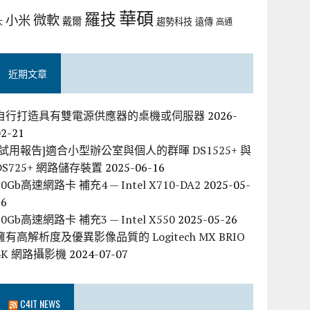
華碩
羅技
微軟
小米
戴爾
趨勢科技
遠傳
大
高通
近期文章
自行打造具有雙電源供應器的桌機或伺服器
2026-
02-21
[試用報告]適合小型辦公室與個人的群暉 DS1525+ 與
DS725+ 網路儲存裝置
2025-06-16
10Gb高速網路卡 補充4 — Intel X710-DA2
2025-05-
26
10Gb高速網路卡 補充3 — Intel X550
2025-05-26
擁有高解析度及優異影像品質的 Logitech MX BRIO
4K 網路攝影機
2024-07-07
C4IT NEWS