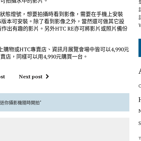
亦可拍攝水中的影片。
單的狀態燈號，想要拍攝時看到影像，需要在手機上安裝
與iOS版本可安裝。除了看到影像之外，當然還可做其它設
製作出有趣的影片。另外HTC RE亦可將影片或照片備份
home線上購物或HTC專賣店、資訊月展覽會場中皆可以4,990元
至專賣店，同樣可以用4,990元購買一台。
st
Next post
 RE迷你攝影機隨時開拍"
T