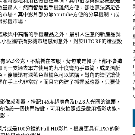
以隨時隨地利用它做各種事情，其中拍照與錄影應該是
數量驚人。然而智慧型手機雖然方便，卻也無法滿足各
場。其中影片部分靠Youtube方便的分享機制，成
攝影機市場。
旗艦級與中高階的手機產品之外，最引人注意的新產品就
進入小型攜帶攝影機市場感到意外，對於HTC RE的造型設
僅有66.5公克，不論掛在衣服、背包或是帽子上都不會造
如同一支過去軍方使用的九十度彎角手電筒，或是潛艇
色，後續還有深藍色與橘色可以選購。彎角的造型讓使
握在手上也非常好。而且它內建了抓握感應器，只要使
吋影像感測器，搭配146度超廣角及f/2.8大光圈的鏡頭，
影片。後方僅設一個快門按鍵，可用來拍照或是啟用攝影功能。
攝影。
片或是100分鐘的Full HD影片。機身更具有IPX7的防