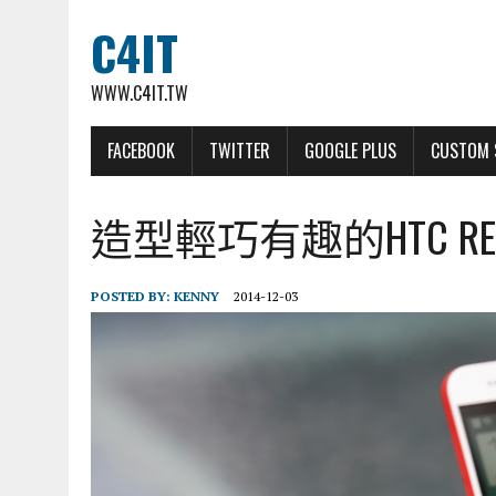
C4IT
WWW.C4IT.TW
FACEBOOK
TWITTER
GOOGLE PLUS
CUSTOM 
造型輕巧有趣的HTC 
POSTED BY:
KENNY
2014-12-03