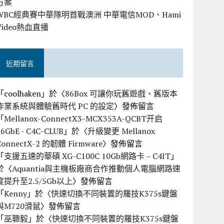
方案
WBC經典賽中華隊明首戰澳洲 中華電信MOD、Hami
Video熱血直播
近期留言
「
coolhaken
」於〈
86Box 可讓你玩舊遊戲、舊版本
作業系統與體驗舊時代 PC 的設定
〉發佈留言
「
Mellanox-ConnectX3-MCX353A-QCBT开启
56GbE - C4C-CLUB
」於〈
升級變更 Mellanox
ConnectX-2 的韌體 Firmware
〉發佈留言
「
支援五速的華碩 XG-C100C 10Gb網路卡 – C4IT
」
於〈
Aquantia與主機板廠商合作推動個人電腦網路速
度提升至2.5/5Gb以上
〉發佈留言
「
Kenny
」於〈
快速切換不同裝置的羅技K375s鍵盤
與M720滑鼠
〉發佈留言
「
巫聰毅
」於〈
快速切換不同裝置的羅技K375s鍵盤