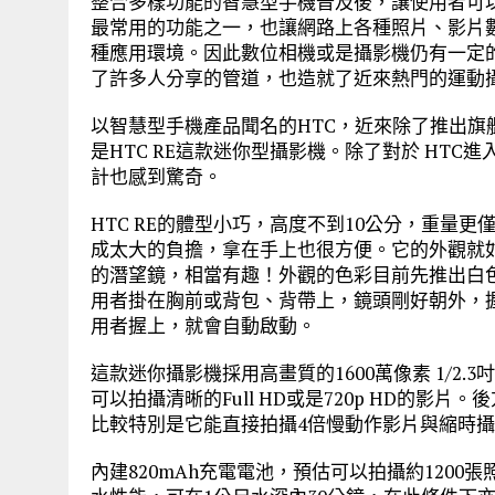
整合多樣功能的智慧型手機普及後，讓使用者可
最常用的功能之一，也讓網路上各種照片、影片
種應用環境。因此數位相機或是攝影機仍有一定的市
了許多人分享的管道，也造就了近來熱門的運動
以智慧型手機產品聞名的HTC，近來除了推出
是HTC RE這款迷你型攝影機。除了對於 HTC
計也感到驚奇。
HTC RE的體型小巧，高度不到10公分，重量更
成太大的負擔，拿在手上也很方便。它的外觀就
的潛望鏡，相當有趣！外觀的色彩目前先推出白
用者掛在胸前或背包、背帶上，鏡頭剛好朝外，
用者握上，就會自動啟動。
這款迷你攝影機採用高畫質的1600萬像素 1/2.3
可以拍攝清晰的Full HD或是720p HD的
比較特別是它能直接拍攝4倍慢動作影片與縮時
內建820mAh充電電池，預估可以拍攝約1200張照