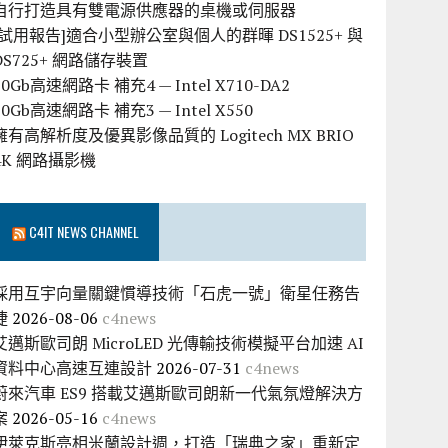
自行打造具有雙電源供應器的桌機或伺服器
[試用報告]適合小型辦公室與個人的群暉 DS1525+ 與
DS725+ 網路儲存裝置
10Gb高速網路卡 補充4 — Intel X710-DA2
10Gb高速網路卡 補充3 — Intel X550
擁有高解析度及優異影像品質的 Logitech MX BRIO
4K 網路攝影機
C4IT NEWS CHANNEL
採用互宇向量關鍵慣導技術「石虎一號」衛星任務告
捷
2026-08-06
c4news
艾邁斯歐司朗 MicroLED 光傳輸技術模擬平台加速 AI
資料中心高速互連設計
2026-07-31
c4news
蔚來汽車 ES9 搭載艾邁斯歐司朗新一代氣氛燈解決方
案
2026-05-16
c4news
伊萊克斯亮相米蘭設計週，打造「瑞典之家」重新定