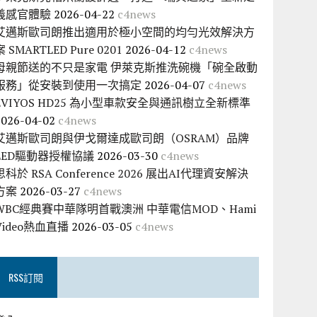
義感官體驗
2026-04-22
c4news
艾邁斯歐司朗推出適用於極小空間的均勻光效解決方
案 SMARTLED Pure 0201
2026-04-12
c4news
母親節送的不只是家電 伊萊克斯推洗碗機「碗全啟動
服務」從安裝到使用一次搞定
2026-04-07
c4news
EVIYOS HD25 為小型車款安全與通訊樹立全新標準
2026-04-02
c4news
艾邁斯歐司朗與伊戈爾達成歐司朗（OSRAM）品牌
LED驅動器授權協議
2026-03-30
c4news
思科於 RSA Conference 2026 展出AI代理資安解決
方案
2026-03-27
c4news
WBC經典賽中華隊明首戰澳洲 中華電信MOD、Hami
Video熱血直播
2026-03-05
c4news
RSS訂閱