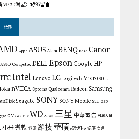
與M720滑鼠
〉發佈留言
標籤
AMD
Canon
ASUS
BENQ
Atom
Bose
Apple
Epson
DELL
HP
Google
CASIO
Computex
Intel
LG
HTC
Microsoft
Lenovo
Logitech
nVIDIA
Samsung
Nokia
Radeon
Qualcomm
Optoma
SONY
Seagate
SONY Mobile
SanDisk
SSD
USB
三星
WD
中華電信
Xeon
ype-C
Viewsonic
台灣大哥
華碩
羅技
微軟
小米
戴爾
趨勢科技
遠傳
大
高通