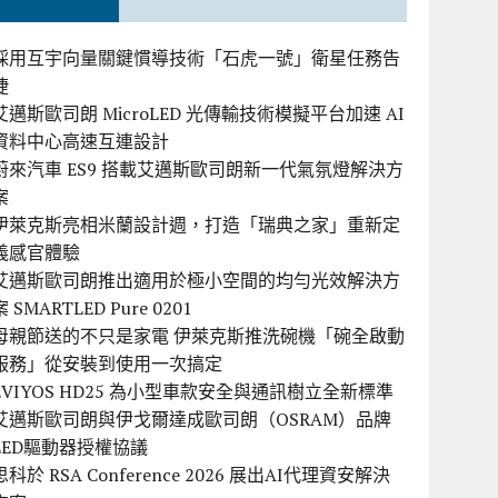
採用互宇向量關鍵慣導技術「石虎一號」衛星任務告
捷
艾邁斯歐司朗 MicroLED 光傳輸技術模擬平台加速 AI
資料中心高速互連設計
蔚來汽車 ES9 搭載艾邁斯歐司朗新一代氣氛燈解決方
案
伊萊克斯亮相米蘭設計週，打造「瑞典之家」重新定
義感官體驗
艾邁斯歐司朗推出適用於極小空間的均勻光效解決方
案 SMARTLED Pure 0201
母親節送的不只是家電 伊萊克斯推洗碗機「碗全啟動
服務」從安裝到使用一次搞定
EVIYOS HD25 為小型車款安全與通訊樹立全新標準
艾邁斯歐司朗與伊戈爾達成歐司朗（OSRAM）品牌
LED驅動器授權協議
思科於 RSA Conference 2026 展出AI代理資安解決