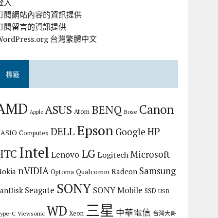
登入
訂閱網站內容的資訊提供
訂閱留言的資訊提供
WordPress.org 台灣繁體中文
標籤
AMD
Canon
ASUS
BENQ
Atom
Bose
Apple
Epson
DELL
HP
Google
CASIO
Computex
Intel
LG
HTC
Microsoft
Lenovo
Logitech
nVIDIA
Samsung
Nokia
Radeon
Qualcomm
Optoma
SONY
Seagate
SONY Mobile
SanDisk
SSD
USB
三星
WD
中華電信
Xeon
ype-C
Viewsonic
台灣大哥