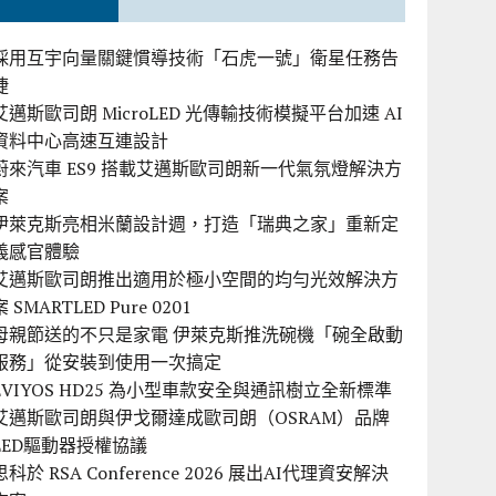
採用互宇向量關鍵慣導技術「石虎一號」衛星任務告
捷
艾邁斯歐司朗 MicroLED 光傳輸技術模擬平台加速 AI
資料中心高速互連設計
蔚來汽車 ES9 搭載艾邁斯歐司朗新一代氣氛燈解決方
案
伊萊克斯亮相米蘭設計週，打造「瑞典之家」重新定
義感官體驗
艾邁斯歐司朗推出適用於極小空間的均勻光效解決方
案 SMARTLED Pure 0201
母親節送的不只是家電 伊萊克斯推洗碗機「碗全啟動
服務」從安裝到使用一次搞定
EVIYOS HD25 為小型車款安全與通訊樹立全新標準
艾邁斯歐司朗與伊戈爾達成歐司朗（OSRAM）品牌
LED驅動器授權協議
思科於 RSA Conference 2026 展出AI代理資安解決