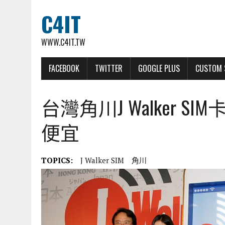
C4IT
WWW.C4IT.TW
FACEBOOK
TWITTER
GOOGLE PLUS
CUSTOM 
台灣角川J Walker 
便宜
TOPICS:
J Walker SIM
角川