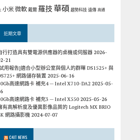
華碩
羅技
微軟
小米
戴爾
趨勢科技
遠傳
大
高通
近期文章
自行打造具有雙電源供應器的桌機或伺服器
2026-
02-21
[試用報告]適合小型辦公室與個人的群暉 DS1525+ 與
DS725+ 網路儲存裝置
2025-06-16
10Gb高速網路卡 補充4 — Intel X710-DA2
2025-05-
26
10Gb高速網路卡 補充3 — Intel X550
2025-05-26
擁有高解析度及優異影像品質的 Logitech MX BRIO
4K 網路攝影機
2024-07-07
C4IT NEWS