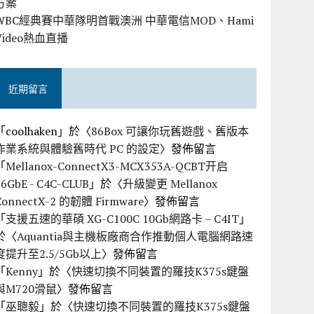
方案
WBC經典賽中華隊明首戰澳洲 中華電信MOD、Hami
Video熱血直播
近期留言
「
coolhaken
」於〈
86Box 可讓你玩舊遊戲、舊版本
作業系統與體驗舊時代 PC 的設定
〉發佈留言
「
Mellanox-ConnectX3-MCX353A-QCBT开启
56GbE - C4C-CLUB
」於〈
升級變更 Mellanox
ConnectX-2 的韌體 Firmware
〉發佈留言
「
支援五速的華碩 XG-C100C 10Gb網路卡 – C4IT
」
於〈
Aquantia與主機板廠商合作推動個人電腦網路速
度提升至2.5/5Gb以上
〉發佈留言
「
Kenny
」於〈
快速切換不同裝置的羅技K375s鍵盤
與M720滑鼠
〉發佈留言
「
巫聰毅
」於〈
快速切換不同裝置的羅技K375s鍵盤