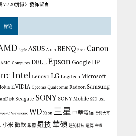
與M720滑鼠
〉發佈留言
標籤
AMD
Canon
ASUS
BENQ
Atom
Bose
Apple
Epson
DELL
HP
Google
CASIO
Computex
Intel
LG
HTC
Microsoft
Lenovo
Logitech
nVIDIA
Samsung
Nokia
Radeon
Qualcomm
Optoma
SONY
Seagate
SONY Mobile
SanDisk
SSD
USB
三星
WD
中華電信
Xeon
ype-C
Viewsonic
台灣大哥
華碩
羅技
微軟
小米
戴爾
趨勢科技
遠傳
大
高通