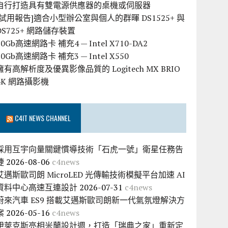
自行打造具有雙電源供應器的桌機或伺服器
[試用報告]適合小型辦公室與個人的群暉 DS1525+ 與
DS725+ 網路儲存裝置
10Gb高速網路卡 補充4 — Intel X710-DA2
10Gb高速網路卡 補充3 — Intel X550
擁有高解析度及優異影像品質的 Logitech MX BRIO
4K 網路攝影機
C4IT NEWS CHANNEL
採用互宇向量關鍵慣導技術「石虎一號」衛星任務告
捷
2026-08-06
c4news
艾邁斯歐司朗 MicroLED 光傳輸技術模擬平台加速 AI
資料中心高速互連設計
2026-07-31
c4news
蔚來汽車 ES9 搭載艾邁斯歐司朗新一代氣氛燈解決方
案
2026-05-16
c4news
伊萊克斯亮相米蘭設計週，打造「瑞典之家」重新定