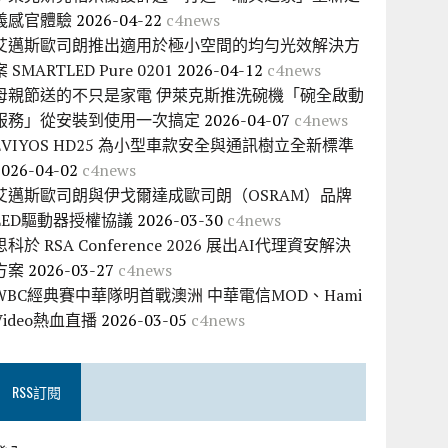
義感官體驗
2026-04-22
c4news
艾邁斯歐司朗推出適用於極小空間的均勻光效解決方
案 SMARTLED Pure 0201
2026-04-12
c4news
母親節送的不只是家電 伊萊克斯推洗碗機「碗全啟動
服務」從安裝到使用一次搞定
2026-04-07
c4news
EVIYOS HD25 為小型車款安全與通訊樹立全新標準
2026-04-02
c4news
艾邁斯歐司朗與伊戈爾達成歐司朗（OSRAM）品牌
LED驅動器授權協議
2026-03-30
c4news
思科於 RSA Conference 2026 展出AI代理資安解決
方案
2026-03-27
c4news
WBC經典賽中華隊明首戰澳洲 中華電信MOD、Hami
Video熱血直播
2026-03-05
c4news
RSS訂閱