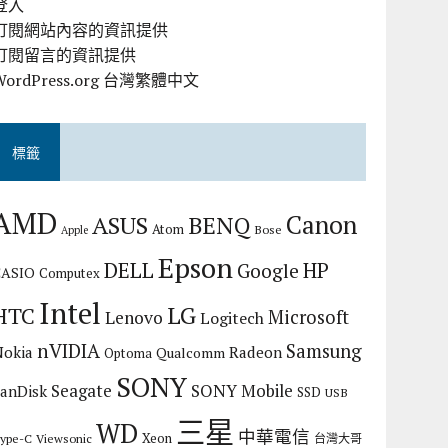
登入
訂閱網站內容的資訊提供
訂閱留言的資訊提供
WordPress.org 台灣繁體中文
標籤
AMD
Canon
ASUS
BENQ
Atom
Bose
Apple
Epson
DELL
HP
Google
CASIO
Computex
Intel
LG
HTC
Microsoft
Lenovo
Logitech
nVIDIA
Samsung
Nokia
Radeon
Qualcomm
Optoma
SONY
Seagate
SONY Mobile
SanDisk
SSD
USB
三星
WD
中華電信
Xeon
ype-C
Viewsonic
台灣大哥