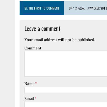
BE THE FIRST TO COMMENT
ON "台灣角川J WALKER
Leave a comment
Your email address will not be published.
Comment
Name
*
Email
*