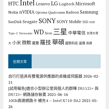
Intel
LG
HTC
Microsoft
Lenovo
Logitech
nVIDIA
Samsung
Nokia
Radeon
Qualcomm
Optoma
SONY
Seagate
SONY Mobile
SanDisk
SSD
USB
三星
WD
中華電信
Xeon
Type-C
Viewsonic
台灣大哥
華碩
羅技
微軟
小米
戴爾
趨勢科技
遠傳
大
高通
近期文章
自行打造具有雙電源供應器的桌機或伺服器
2026-02-
21
[試用報告]適合小型辦公室與個人的群暉 DS1525+ 與
DS725+ 網路儲存裝置
2025-06-16
10Gb高速網路卡 補充4 — Intel X710-DA2
2025-05-
26