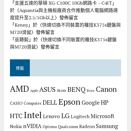
「
支援五速的華碩 XG-C100C 10Gb網路卡 – C4IT
」
於〈
Aquantia與主機板廠商合作推動個人電腦網路速
度提升至2.5/5Gb以上
〉發佈留言
「
Kenny
」於〈
快速切換不同裝置的羅技K375s鍵盤與
M720滑鼠
〉發佈留言
「
巫聰毅
」於〈
快速切換不同裝置的羅技K375s鍵盤
與M720滑鼠
〉發佈留言
標籤
AMD
Canon
ASUS
BENQ
Atom
Bose
Apple
Epson
DELL
HP
Google
CASIO
Computex
Intel
LG
HTC
Microsoft
Lenovo
Logitech
nVIDIA
Samsung
Nokia
Radeon
Qualcomm
Optoma