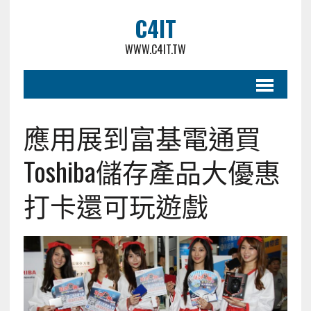
C4IT
WWW.C4IT.TW
應用展到富基電通買
Toshiba儲存產品大優惠
打卡還可玩遊戲