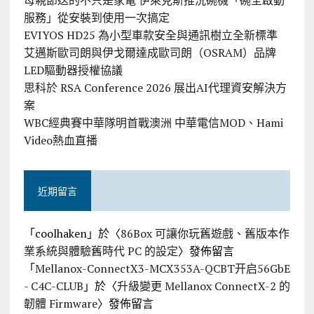
母親節送的不只是家電 伊萊克斯推洗碗機「碗全啟動
服務」從安裝到使用一次搞定
EVIYOS HD25 為小型車款安全與通訊樹立全新標準
艾邁斯歐司朗與伊戈爾達成歐司朗（OSRAM）品牌
LED驅動器授權協議
思科於 RSA Conference 2026 展出AI代理資安解決方
案
WBC經典賽中華隊明首戰澳洲 中華電信MOD、Hami
Video熱血直播
近期留言
「
coolhaken
」於〈
86Box 可讓你玩舊遊戲、舊版本作
業系統與體驗舊時代 PC 的設定
〉發佈留言
「
Mellanox-ConnectX3-MCX353A-QCBT开启56GbE
- C4C-CLUB
」於〈
升級變更 Mellanox ConnectX-2 的
韌體 Firmware
〉發佈留言