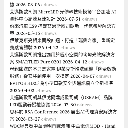
捷
2026-08-06
c4news
艾邁斯歐司朗 MicroLED 光傳輸技術模擬平台加速 AI
資料中心高速互連設計
2026-07-31
c4news
蔚來汽車 ES9 搭載艾邁斯歐司朗新一代氣氛燈解決方
案
2026-05-16
c4news
伊萊克斯亮相米蘭設計週，打造「瑞典之家」重新定
義感官體驗
2026-04-22
c4news
艾邁斯歐司朗推出適用於極小空間的均勻光效解決方
案 SMARTLED Pure 0201
2026-04-12
c4news
母親節送的不只是家電 伊萊克斯推洗碗機「碗全啟動
服務」從安裝到使用一次搞定
2026-04-07
c4news
EVIYOS HD25 為小型車款安全與通訊樹立全新標準
2026-04-02
c4news
艾邁斯歐司朗與伊戈爾達成歐司朗（OSRAM）品牌
LED驅動器授權協議
2026-03-30
c4news
思科於 RSA Conference 2026 展出AI代理資安解決方
案
2026-03-27
c4news
WBC經典賽中華隊明首戰澳洲 中華電信MOD、Hami