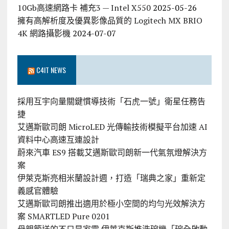
10Gb高速網路卡 補充3 — Intel X550
2025-05-26
擁有高解析度及優異影像品質的 Logitech MX BRIO
4K 網路攝影機
2024-07-07
C4IT NEWS
採用互宇向量關鍵慣導技術「石虎一號」衛星任務告
捷
艾邁斯歐司朗 MicroLED 光傳輸技術模擬平台加速 AI
資料中心高速互連設計
蔚來汽車 ES9 搭載艾邁斯歐司朗新一代氣氛燈解決方
案
伊萊克斯亮相米蘭設計週，打造「瑞典之家」重新定
義感官體驗
艾邁斯歐司朗推出適用於極小空間的均勻光效解決方
案 SMARTLED Pure 0201