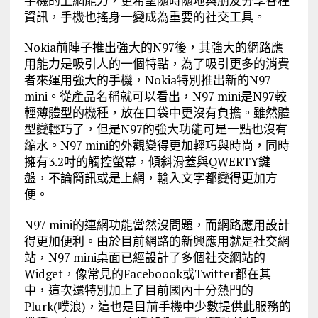
手機的上網能力，更希望隨時隨地與朋友分享各種
資訊，手機也搖身一變成為重要的社交工具。
Nokia前陣子推出強大的N97後，其強大的網路應
用能力是吸引人的一個特點，為了吸引更多的消費
者來運用強大的手機，Nokia特別推出新的N97
mini。從產品名稱就可以看出，N97 mini是N97較
輕薄體型的機種，放在口袋中更沒有負擔。雖然體
型變輕巧了，但是N97的強大功能可是一點也沒有
縮水。N97 mini的外觀變得更加輕巧與時尚，同時
擁有3.2吋的觸控螢幕，傾斜滑蓋與QWERTY鍵
盤，不論簡訊或是上網，輸入文字都變得更加方
便。
N97 mini的連網功能當然沒問題，而網路應用設計
得更加便利。由於目前網路的新興應用就是社交網
站，N97 mini桌面已經設計了多個社交網站的
Widget，像常見的Faceboook或Twitter都在其
中，這次還特別加上了目前國內十分熱門的
Plurk(噗浪)，這也是目前手機中少數提供此服務的