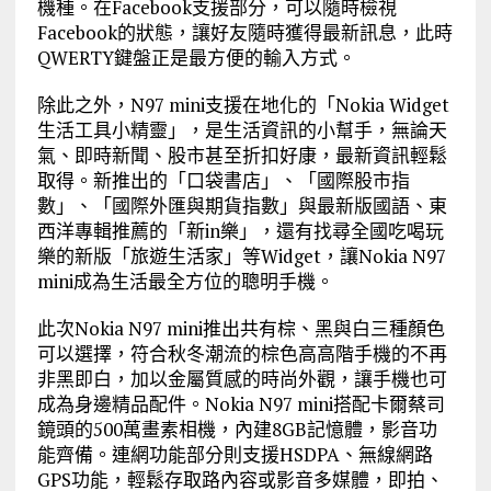
機種。在Facebook支援部分，可以隨時檢視
Facebook的狀態，讓好友隨時獲得最新訊息，此時
QWERTY鍵盤正是最方便的輸入方式。
除此之外，N97 mini支援在地化的「Nokia Widget
生活工具小精靈」，是生活資訊的小幫手，無論天
氣、即時新聞、股市甚至折扣好康，最新資訊輕鬆
取得。新推出的「口袋書店」、「國際股市指
數」、「國際外匯與期貨指數」與最新版國語、東
西洋專輯推薦的「新in樂」，還有找尋全國吃喝玩
樂的新版「旅遊生活家」等Widget，讓Nokia N97
mini成為生活最全方位的聰明手機。
此次Nokia N97 mini推出共有棕、黑與白三種顏色
可以選擇，符合秋冬潮流的棕色高高階手機的不再
非黑即白，加以金屬質感的時尚外觀，讓手機也可
成為身邊精品配件。Nokia N97 mini搭配卡爾蔡司
鏡頭的500萬畫素相機，內建8GB記憶體，影音功
能齊備。連網功能部分則支援HSDPA、無線網路
GPS功能，輕鬆存取路內容或影音多媒體，即拍、