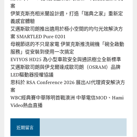
案
伊萊克斯亮相米蘭設計週，打造「瑞典之家」重新定
義感官體驗
艾邁斯歐司朗推出適用於極小空間的均勻光效解決方
案 SMARTLED Pure 0201
母親節送的不只是家電 伊萊克斯推洗碗機「碗全啟動
服務」從安裝到使用一次搞定
EVIYOS HD25 為小型車款安全與通訊樹立全新標準
艾邁斯歐司朗與伊戈爾達成歐司朗（OSRAM）品牌
LED驅動器授權協議
思科於 RSA Conference 2026 展出AI代理資安解決方
案
WBC經典賽中華隊明首戰澳洲 中華電信MOD、Hami
Video熱血直播
近期留言