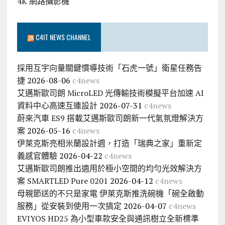
4K 網路攝影機
C4IT NEWS CHANNEL
採用互宇向量關鍵慣導技術「石虎一號」衛星任務告
捷
2026-08-06
c4news
艾邁斯歐司朗 MicroLED 光傳輸技術模擬平台加速 AI
資料中心高速互連設計
2026-07-31
c4news
蔚來汽車 ES9 搭載艾邁斯歐司朗新一代氣氛燈解決方
案
2026-05-16
c4news
伊萊克斯亮相米蘭設計週，打造「瑞典之家」重新定
義感官體驗
2026-04-22
c4news
艾邁斯歐司朗推出適用於極小空間的均勻光效解決方
案 SMARTLED Pure 0201
2026-04-12
c4news
母親節送的不只是家電 伊萊克斯推洗碗機「碗全啟動
服務」從安裝到使用一次搞定
2026-04-07
c4news
EVIYOS HD25 為小型車款安全與通訊樹立全新標準