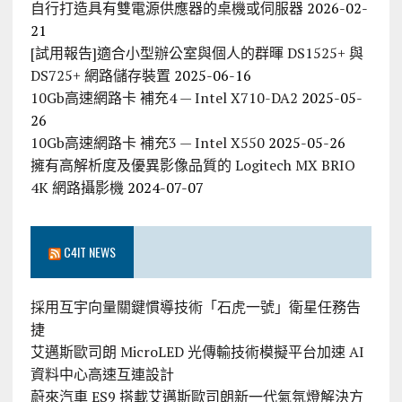
自行打造具有雙電源供應器的桌機或伺服器
2026-02-
21
[試用報告]適合小型辦公室與個人的群暉 DS1525+ 與
DS725+ 網路儲存裝置
2025-06-16
10Gb高速網路卡 補充4 — Intel X710-DA2
2025-05-
26
10Gb高速網路卡 補充3 — Intel X550
2025-05-26
擁有高解析度及優異影像品質的 Logitech MX BRIO
4K 網路攝影機
2024-07-07
C4IT NEWS
採用互宇向量關鍵慣導技術「石虎一號」衛星任務告
捷
艾邁斯歐司朗 MicroLED 光傳輸技術模擬平台加速 AI
資料中心高速互連設計
蔚來汽車 ES9 搭載艾邁斯歐司朗新一代氣氛燈解決方