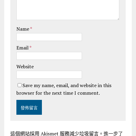
Name
*
Email
*
Website
Save my name, email, and website in this
browser for the next time I comment.
這個網站採用 Akismet 服務減少垃圾留言。
進一步了