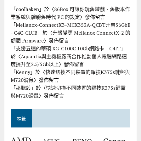
「
coolhaken
」於〈
86Box 可讓你玩舊遊戲、舊版本作
業系統與體驗舊時代 PC 的設定
〉發佈留言
「
Mellanox-ConnectX3-MCX353A-QCBT开启56GbE
- C4C-CLUB
」於〈
升級變更 Mellanox ConnectX-2 的
韌體 Firmware
〉發佈留言
「
支援五速的華碩 XG-C100C 10Gb網路卡 – C4IT
」
於〈
Aquantia與主機板廠商合作推動個人電腦網路速
度提升至2.5/5Gb以上
〉發佈留言
「
Kenny
」於〈
快速切換不同裝置的羅技K375s鍵盤與
M720滑鼠
〉發佈留言
「
巫聰毅
」於〈
快速切換不同裝置的羅技K375s鍵盤
與M720滑鼠
〉發佈留言
標籤
AMD