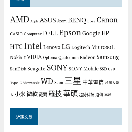
AMD
Canon
ASUS
BENQ
Atom
Bose
Apple
Epson
DELL
HP
Google
CASIO
Computex
Intel
LG
HTC
Microsoft
Lenovo
Logitech
nVIDIA
Samsung
Nokia
Radeon
Qualcomm
Optoma
SONY
Seagate
SONY Mobile
SanDisk
SSD
USB
三星
WD
中華電信
Xeon
Type-C
Viewsonic
台灣大哥
華碩
羅技
微軟
小米
戴爾
趨勢科技
遠傳
大
高通
近期文章