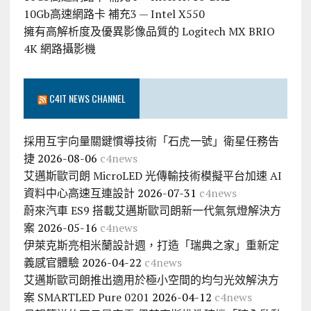
10Gb高速網路卡 補充3 — Intel X550
擁有高解析度及優異影像品質的 Logitech MX BRIO
4K 網路攝影機
C4IT NEWS CHANNEL
採用互宇向量關鍵慣導技術「石虎一號」衛星任務告
捷
2026-08-06
c4news
艾邁斯歐司朗 MicroLED 光傳輸技術模擬平台加速 AI
資料中心高速互連設計
2026-07-31
c4news
蔚來汽車 ES9 搭載艾邁斯歐司朗新一代氣氛燈解決方
案
2026-05-16
c4news
伊萊克斯亮相米蘭設計週，打造「瑞典之家」重新定
義感官體驗
2026-04-22
c4news
艾邁斯歐司朗推出適用於極小空間的均勻光效解決方
案 SMARTLED Pure 0201
2026-04-12
c4news