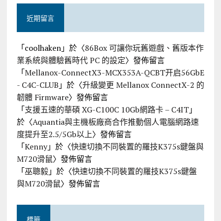
近期留言
「
coolhaken
」於〈
86Box 可讓你玩舊遊戲、舊版本作
業系統與體驗舊時代 PC 的設定
〉發佈留言
「
Mellanox-ConnectX3-MCX353A-QCBT开启56GbE
- C4C-CLUB
」於〈
升級變更 Mellanox ConnectX-2 的
韌體 Firmware
〉發佈留言
「
支援五速的華碩 XG-C100C 10Gb網路卡 – C4IT
」
於〈
Aquantia與主機板廠商合作推動個人電腦網路速
度提升至2.5/5Gb以上
〉發佈留言
「
Kenny
」於〈
快速切換不同裝置的羅技K375s鍵盤與
M720滑鼠
〉發佈留言
「
巫聰毅
」於〈
快速切換不同裝置的羅技K375s鍵盤
與M720滑鼠
〉發佈留言
標籤