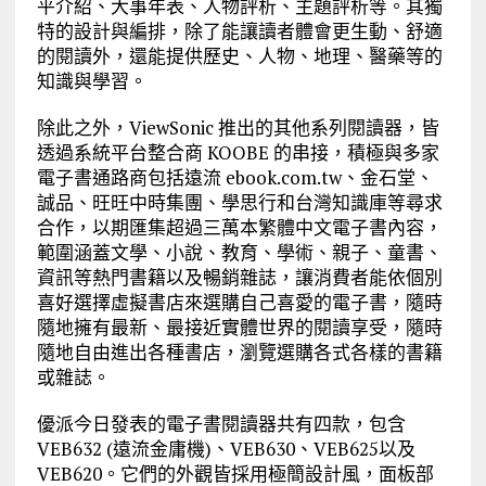
平介紹、大事年表、人物評析、主題評析等。其獨
特的設計與編排，除了能讓讀者體會更生動、舒適
的閱讀外，還能提供歷史、人物、地理、醫藥等的
知識與學習。
除此之外，ViewSonic 推出的其他系列閱讀器，皆
透過系統平台整合商 KOOBE 的串接，積極與多家
電子書通路商包括遠流 ebook.com.tw、金石堂、
誠品、旺旺中時集團、學思行和台灣知識庫等尋求
合作，以期匯集超過三萬本繁體中文電子書內容，
範圍涵蓋文學、小說、教育、學術、親子、童書、
資訊等熱門書籍以及暢銷雜誌，讓消費者能依個別
喜好選擇虛擬書店來選購自己喜愛的電子書，隨時
隨地擁有最新、最接近實體世界的閱讀享受，隨時
隨地自由進出各種書店，瀏覽選購各式各樣的書籍
或雜誌。
優派今日發表的電子書閱讀器共有四款，包含
VEB632 (遠流金庸機)、VEB630、VEB625以及
VEB620。它們的外觀皆採用極簡設計風，面板部