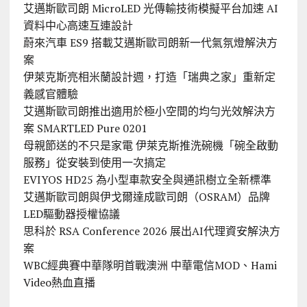
艾邁斯歐司朗 MicroLED 光傳輸技術模擬平台加速 AI
資料中心高速互連設計
蔚來汽車 ES9 搭載艾邁斯歐司朗新一代氣氛燈解決方
案
伊萊克斯亮相米蘭設計週，打造「瑞典之家」重新定
義感官體驗
艾邁斯歐司朗推出適用於極小空間的均勻光效解決方
案 SMARTLED Pure 0201
母親節送的不只是家電 伊萊克斯推洗碗機「碗全啟動
服務」從安裝到使用一次搞定
EVIYOS HD25 為小型車款安全與通訊樹立全新標準
艾邁斯歐司朗與伊戈爾達成歐司朗（OSRAM）品牌
LED驅動器授權協議
思科於 RSA Conference 2026 展出AI代理資安解決方
案
WBC經典賽中華隊明首戰澳洲 中華電信MOD、Hami
Video熱血直播