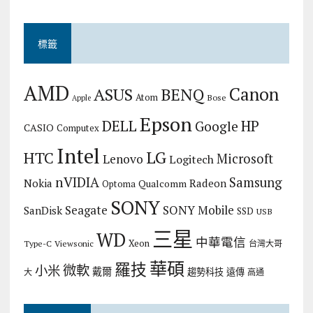
標籤
AMD
Canon
ASUS
BENQ
Atom
Bose
Apple
Epson
DELL
HP
Google
CASIO
Computex
Intel
LG
HTC
Microsoft
Lenovo
Logitech
nVIDIA
Samsung
Nokia
Radeon
Qualcomm
Optoma
SONY
Seagate
SONY Mobile
SanDisk
SSD
USB
三星
WD
中華電信
Xeon
Type-C
Viewsonic
台灣大哥
華碩
羅技
微軟
小米
戴爾
趨勢科技
遠傳
大
高通