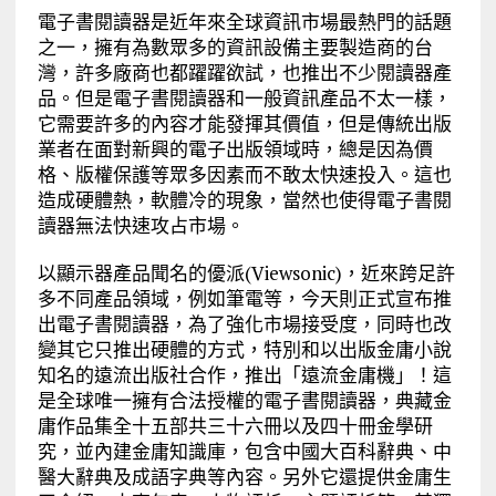
電子書閱讀器是近年來全球資訊市場最熱門的話題
之一，擁有為數眾多的資訊設備主要製造商的台
灣，許多廠商也都躍躍欲試，也推出不少閱讀器產
品。但是電子書閱讀器和一般資訊產品不太一樣，
它需要許多的內容才能發揮其價值，但是傳統出版
業者在面對新興的電子出版領域時，總是因為價
格、版權保護等眾多因素而不敢太快速投入。這也
造成硬體熱，軟體冷的現象，當然也使得電子書閱
讀器無法快速攻占市場。
以顯示器產品聞名的優派(Viewsonic)，近來跨足許
多不同產品領域，例如筆電等，今天則正式宣布推
出電子書閱讀器，為了強化市場接受度，同時也改
變其它只推出硬體的方式，特別和以出版金庸小說
知名的遠流出版社合作，推出「遠流金庸機」！這
是全球唯一擁有合法授權的電子書閱讀器，典藏金
庸作品集全十五部共三十六冊以及四十冊金學研
究，並內建金庸知識庫，包含中國大百科辭典、中
醫大辭典及成語字典等內容。另外它還提供金庸生