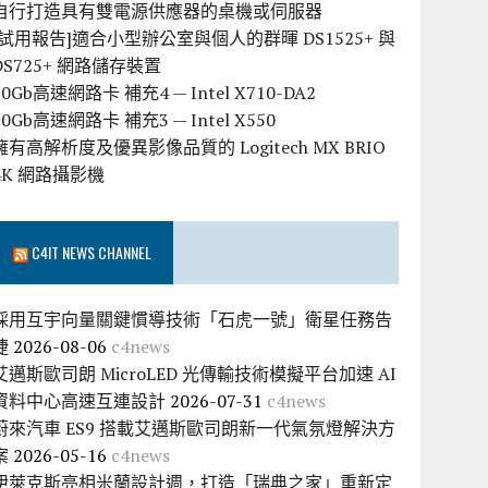
自行打造具有雙電源供應器的桌機或伺服器
[試用報告]適合小型辦公室與個人的群暉 DS1525+ 與
DS725+ 網路儲存裝置
10Gb高速網路卡 補充4 — Intel X710-DA2
10Gb高速網路卡 補充3 — Intel X550
擁有高解析度及優異影像品質的 Logitech MX BRIO
4K 網路攝影機
C4IT NEWS CHANNEL
採用互宇向量關鍵慣導技術「石虎一號」衛星任務告
捷
2026-08-06
c4news
艾邁斯歐司朗 MicroLED 光傳輸技術模擬平台加速 AI
資料中心高速互連設計
2026-07-31
c4news
蔚來汽車 ES9 搭載艾邁斯歐司朗新一代氣氛燈解決方
案
2026-05-16
c4news
伊萊克斯亮相米蘭設計週，打造「瑞典之家」重新定