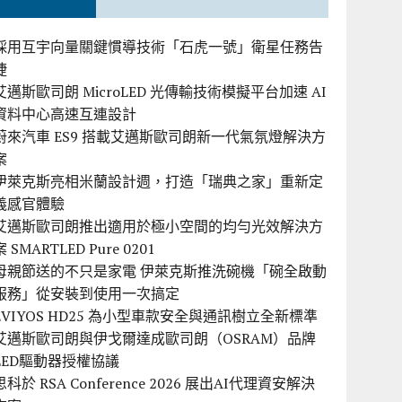
採用互宇向量關鍵慣導技術「石虎一號」衛星任務告
捷
艾邁斯歐司朗 MicroLED 光傳輸技術模擬平台加速 AI
資料中心高速互連設計
蔚來汽車 ES9 搭載艾邁斯歐司朗新一代氣氛燈解決方
案
伊萊克斯亮相米蘭設計週，打造「瑞典之家」重新定
義感官體驗
艾邁斯歐司朗推出適用於極小空間的均勻光效解決方
案 SMARTLED Pure 0201
母親節送的不只是家電 伊萊克斯推洗碗機「碗全啟動
服務」從安裝到使用一次搞定
EVIYOS HD25 為小型車款安全與通訊樹立全新標準
艾邁斯歐司朗與伊戈爾達成歐司朗（OSRAM）品牌
LED驅動器授權協議
思科於 RSA Conference 2026 展出AI代理資安解決