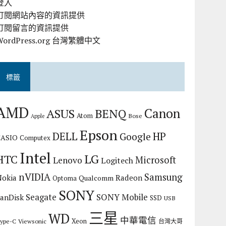
登入
訂閱網站內容的資訊提供
訂閱留言的資訊提供
WordPress.org 台灣繁體中文
標籤
AMD
Canon
ASUS
BENQ
Atom
Bose
Apple
Epson
DELL
HP
Google
CASIO
Computex
Intel
LG
HTC
Microsoft
Lenovo
Logitech
nVIDIA
Samsung
Nokia
Radeon
Qualcomm
Optoma
SONY
Seagate
SONY Mobile
SanDisk
SSD
USB
三星
WD
中華電信
Xeon
ype-C
Viewsonic
台灣大哥