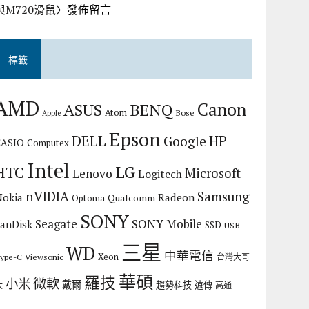
與M720滑鼠
〉發佈留言
標籤
AMD
Canon
ASUS
BENQ
Atom
Bose
Apple
Epson
DELL
HP
Google
CASIO
Computex
Intel
LG
HTC
Microsoft
Lenovo
Logitech
nVIDIA
Samsung
Nokia
Radeon
Qualcomm
Optoma
SONY
Seagate
SONY Mobile
SanDisk
SSD
USB
三星
WD
中華電信
Xeon
ype-C
Viewsonic
台灣大哥
華碩
羅技
微軟
小米
戴爾
趨勢科技
遠傳
大
高通