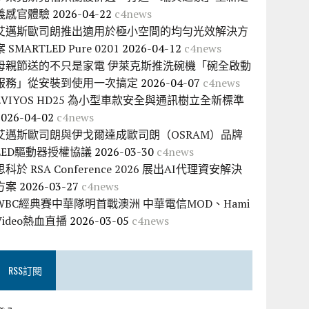
義感官體驗
2026-04-22
c4news
艾邁斯歐司朗推出適用於極小空間的均勻光效解決方
案 SMARTLED Pure 0201
2026-04-12
c4news
母親節送的不只是家電 伊萊克斯推洗碗機「碗全啟動
服務」從安裝到使用一次搞定
2026-04-07
c4news
EVIYOS HD25 為小型車款安全與通訊樹立全新標準
2026-04-02
c4news
艾邁斯歐司朗與伊戈爾達成歐司朗（OSRAM）品牌
LED驅動器授權協議
2026-03-30
c4news
思科於 RSA Conference 2026 展出AI代理資安解決
方案
2026-03-27
c4news
WBC經典賽中華隊明首戰澳洲 中華電信MOD、Hami
Video熱血直播
2026-03-05
c4news
RSS訂閱