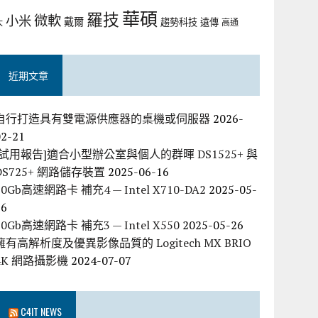
華碩
羅技
微軟
小米
戴爾
趨勢科技
遠傳
大
高通
近期文章
自行打造具有雙電源供應器的桌機或伺服器
2026-
02-21
[試用報告]適合小型辦公室與個人的群暉 DS1525+ 與
DS725+ 網路儲存裝置
2025-06-16
10Gb高速網路卡 補充4 — Intel X710-DA2
2025-05-
26
10Gb高速網路卡 補充3 — Intel X550
2025-05-26
擁有高解析度及優異影像品質的 Logitech MX BRIO
4K 網路攝影機
2024-07-07
C4IT NEWS