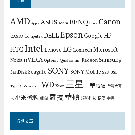
AMD
Canon
ASUS
BENQ
Atom
Bose
Apple
Epson
DELL
HP
Google
CASIO
Computex
Intel
LG
HTC
Microsoft
Lenovo
Logitech
nVIDIA
Samsung
Nokia
Radeon
Qualcomm
Optoma
SONY
Seagate
SONY Mobile
SanDisk
SSD
USB
三星
WD
中華電信
Xeon
Type-C
Viewsonic
台灣大哥
華碩
羅技
微軟
小米
戴爾
趨勢科技
遠傳
大
高通
近期文章