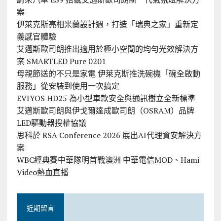
案
伊萊克斯亮相米蘭設計週，打造「瑞典之家」重新定
義感官體驗
艾邁斯歐司朗推出適用於極小空間的均勻光效解決方
案 SMARTLED Pure 0201
母親節送的不只是家電 伊萊克斯推洗碗機「碗全啟動
服務」從安裝到使用一次搞定
EVIYOS HD25 為小型車款安全與通訊樹立全新標準
艾邁斯歐司朗與伊戈爾達成歐司朗（OSRAM）品牌
LED驅動器授權協議
思科於 RSA Conference 2026 展出AI代理資安解決方
案
WBC經典賽中華隊明首戰澳洲 中華電信MOD、Hami
Video熱血直播
近期留言