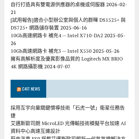
自行打造具有雙電源供應器的桌機或伺服器
2026-02-
21
[試用報告]適合小型辦公室與個人的群暉 DS1525+ 與
DS725+ 網路儲存裝置
2025-06-16
10Gb高速網路卡 補充4 — Intel X710-DA2
2025-05-
26
10Gb高速網路卡 補充3 — Intel X550
2025-05-26
擁有高解析度及優異影像品質的 Logitech MX BRIO
4K 網路攝影機
2024-07-07
C4IT NEWS
採用互宇向量關鍵慣導技術「石虎一號」衛星任務告
捷
艾邁斯歐司朗 MicroLED 光傳輸技術模擬平台加速 AI
資料中心高速互連設計
蔚來汽車 ES9 搭載艾邁斯歐司朗新一代氣氛燈解決方