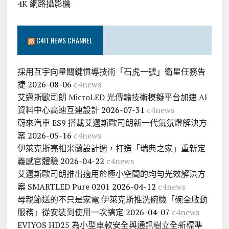
4K 網路攝影機
C4IT NEWS CHANNEL
採用互宇向量關鍵慣導技術「石虎一號」衛星任務告
捷
2026-08-06
c4news
艾邁斯歐司朗 MicroLED 光傳輸技術模擬平台加速 AI
資料中心高速互連設計
2026-07-31
c4news
蔚來汽車 ES9 搭載艾邁斯歐司朗新一代氣氛燈解決方
案
2026-05-16
c4news
伊萊克斯亮相米蘭設計週，打造「瑞典之家」重新定
義感官體驗
2026-04-22
c4news
艾邁斯歐司朗推出適用於極小空間的均勻光效解決方
案 SMARTLED Pure 0201
2026-04-12
c4news
母親節送的不只是家電 伊萊克斯推洗碗機「碗全啟動
服務」從安裝到使用一次搞定
2026-04-07
c4news
EVIYOS HD25 為小型車款安全與通訊樹立全新標準