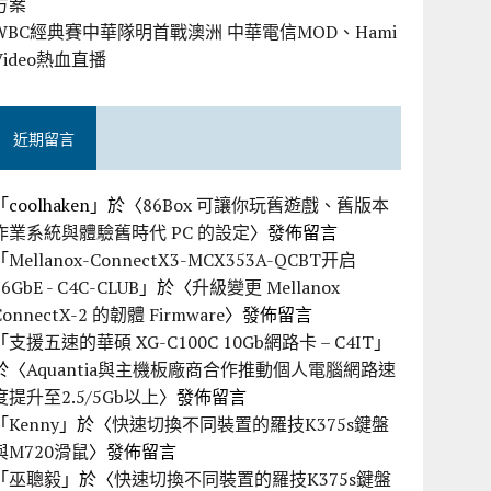
方案
WBC經典賽中華隊明首戰澳洲 中華電信MOD、Hami
Video熱血直播
近期留言
「
coolhaken
」於〈
86Box 可讓你玩舊遊戲、舊版本
作業系統與體驗舊時代 PC 的設定
〉發佈留言
「
Mellanox-ConnectX3-MCX353A-QCBT开启
56GbE - C4C-CLUB
」於〈
升級變更 Mellanox
ConnectX-2 的韌體 Firmware
〉發佈留言
「
支援五速的華碩 XG-C100C 10Gb網路卡 – C4IT
」
於〈
Aquantia與主機板廠商合作推動個人電腦網路速
度提升至2.5/5Gb以上
〉發佈留言
「
Kenny
」於〈
快速切換不同裝置的羅技K375s鍵盤
與M720滑鼠
〉發佈留言
「
巫聰毅
」於〈
快速切換不同裝置的羅技K375s鍵盤