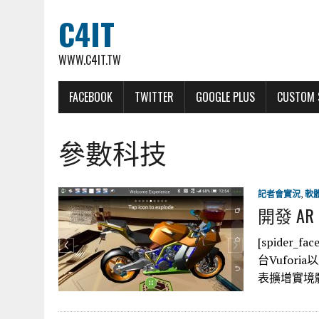
C4IT
WWW.C4IT.TW
FACEBOOK
TWITTER
GOOGLE PLUS
CUSTOM 
參數科技
記者會實況
,
軟
開發 AR
[spider_
台Vufor
表擴增實境