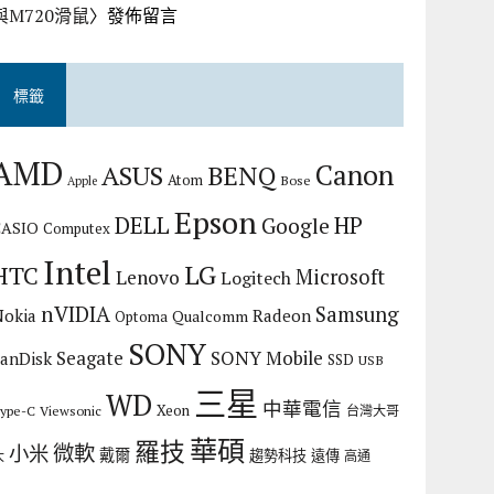
與M720滑鼠
〉發佈留言
標籤
AMD
Canon
ASUS
BENQ
Atom
Bose
Apple
Epson
DELL
HP
Google
CASIO
Computex
Intel
LG
HTC
Microsoft
Lenovo
Logitech
nVIDIA
Samsung
Nokia
Radeon
Qualcomm
Optoma
SONY
Seagate
SONY Mobile
SanDisk
SSD
USB
三星
WD
中華電信
Xeon
ype-C
Viewsonic
台灣大哥
華碩
羅技
微軟
小米
戴爾
趨勢科技
遠傳
大
高通