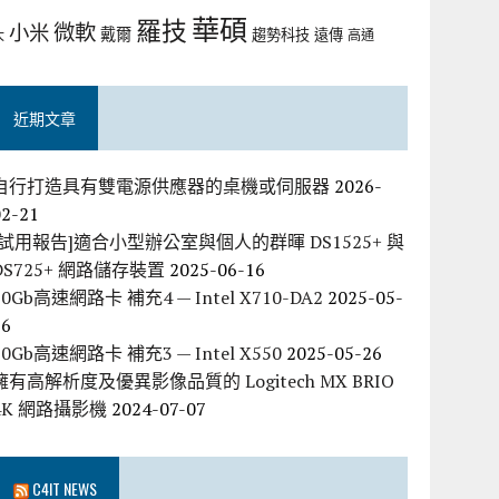
華碩
羅技
微軟
小米
戴爾
趨勢科技
遠傳
大
高通
近期文章
自行打造具有雙電源供應器的桌機或伺服器
2026-
02-21
[試用報告]適合小型辦公室與個人的群暉 DS1525+ 與
DS725+ 網路儲存裝置
2025-06-16
10Gb高速網路卡 補充4 — Intel X710-DA2
2025-05-
26
10Gb高速網路卡 補充3 — Intel X550
2025-05-26
擁有高解析度及優異影像品質的 Logitech MX BRIO
4K 網路攝影機
2024-07-07
C4IT NEWS