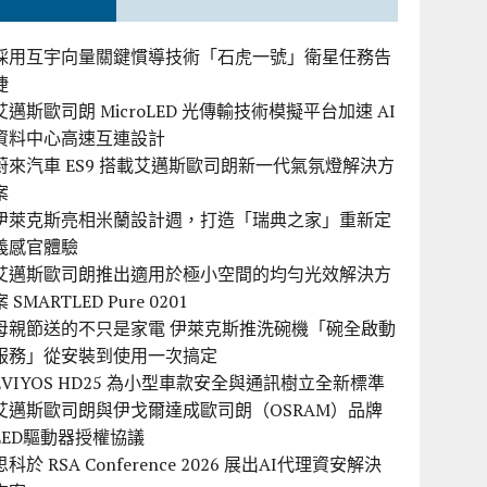
採用互宇向量關鍵慣導技術「石虎一號」衛星任務告
捷
艾邁斯歐司朗 MicroLED 光傳輸技術模擬平台加速 AI
資料中心高速互連設計
蔚來汽車 ES9 搭載艾邁斯歐司朗新一代氣氛燈解決方
案
伊萊克斯亮相米蘭設計週，打造「瑞典之家」重新定
義感官體驗
艾邁斯歐司朗推出適用於極小空間的均勻光效解決方
案 SMARTLED Pure 0201
母親節送的不只是家電 伊萊克斯推洗碗機「碗全啟動
服務」從安裝到使用一次搞定
EVIYOS HD25 為小型車款安全與通訊樹立全新標準
艾邁斯歐司朗與伊戈爾達成歐司朗（OSRAM）品牌
LED驅動器授權協議
思科於 RSA Conference 2026 展出AI代理資安解決