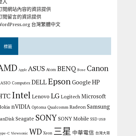
登入
訂閱網站內容的資訊提供
訂閱留言的資訊提供
WordPress.org 台灣繁體中文
標籤
AMD
Canon
ASUS
BENQ
Atom
Bose
Apple
Epson
DELL
HP
Google
CASIO
Computex
Intel
LG
HTC
Microsoft
Lenovo
Logitech
nVIDIA
Samsung
Nokia
Radeon
Qualcomm
Optoma
SONY
Seagate
SONY Mobile
SanDisk
SSD
USB
三星
WD
中華電信
Xeon
ype-C
Viewsonic
台灣大哥