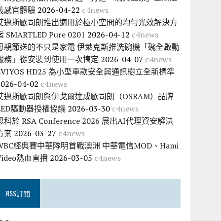
義感官體驗
2026-04-22
c4news
艾邁斯歐司朗推出適用於極小空間的均勻光效解決方
案 SMARTLED Pure 0201
2026-04-12
c4news
母親節送的不只是家電 伊萊克斯推洗碗機「碗全啟動
服務」從安裝到使用一次搞定
2026-04-07
c4news
EVIYOS HD25 為小型車款安全與通訊樹立全新標準
2026-04-02
c4news
艾邁斯歐司朗與伊戈爾達成歐司朗（OSRAM）品牌
LED驅動器授權協議
2026-03-30
c4news
思科於 RSA Conference 2026 展出AI代理資安解決
方案
2026-03-27
c4news
WBC經典賽中華隊明首戰澳洲 中華電信MOD、Hami
Video熱血直播
2026-03-05
c4news
RSS訂閱