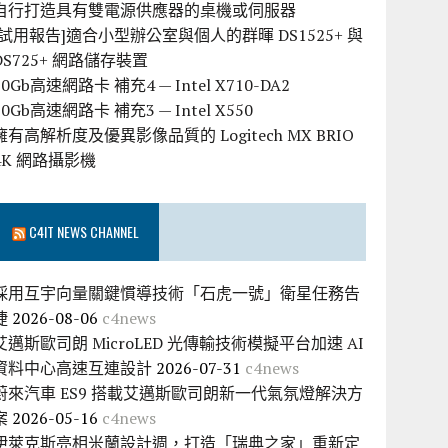
自行打造具有雙電源供應器的桌機或伺服器
[試用報告]適合小型辦公室與個人的群暉 DS1525+ 與
DS725+ 網路儲存裝置
10Gb高速網路卡 補充4 — Intel X710-DA2
10Gb高速網路卡 補充3 — Intel X550
擁有高解析度及優異影像品質的 Logitech MX BRIO
4K 網路攝影機
C4IT NEWS CHANNEL
採用互宇向量關鍵慣導技術「石虎一號」衛星任務告
捷
2026-08-06
c4news
艾邁斯歐司朗 MicroLED 光傳輸技術模擬平台加速 AI
資料中心高速互連設計
2026-07-31
c4news
蔚來汽車 ES9 搭載艾邁斯歐司朗新一代氣氛燈解決方
案
2026-05-16
c4news
伊萊克斯亮相米蘭設計週，打造「瑞典之家」重新定