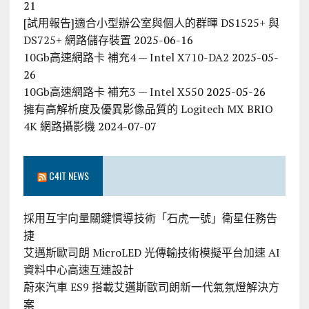
21
[試用報告]適合小型辦公室與個人的群暉 DS1525+ 與
DS725+ 網路儲存裝置
2025-06-16
10Gb高速網路卡 補充4 — Intel X710-DA2
2025-05-
26
10Gb高速網路卡 補充3 — Intel X550
2025-05-26
擁有高解析度及優異影像品質的 Logitech MX BRIO
4K 網路攝影機
2024-07-07
C4IT NEWS
採用互宇向量關鍵慣導技術「石虎一號」衛星任務告
捷
艾邁斯歐司朗 MicroLED 光傳輸技術模擬平台加速 AI
資料中心高速互連設計
蔚來汽車 ES9 搭載艾邁斯歐司朗新一代氣氛燈解決方
案