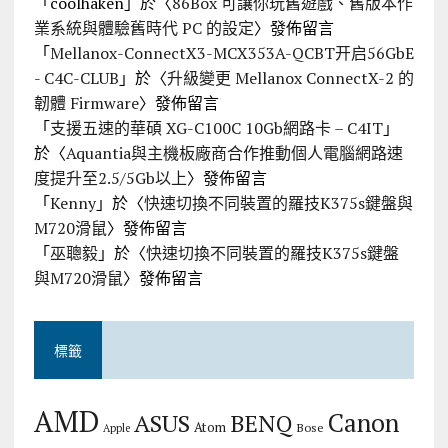
「
coolhaken
」於〈
86Box 可讓你玩舊遊戲、舊版本作
業系統與體驗舊時代 PC 的設定
〉發佈留言
「
Mellanox-ConnectX3-MCX353A-QCBT开启56GbE
- C4C-CLUB
」於〈
升級變更 Mellanox ConnectX-2 的
韌體 Firmware
〉發佈留言
「
支援五速的華碩 XG-C100C 10Gb網路卡 – C4IT
」
於〈
Aquantia與主機板廠商合作推動個人電腦網路速
度提升至2.5/5Gb以上
〉發佈留言
「
Kenny
」於〈
快速切換不同裝置的羅技K375s鍵盤與
M720滑鼠
〉發佈留言
「
巫聰毅
」於〈
快速切換不同裝置的羅技K375s鍵盤
與M720滑鼠
〉發佈留言
標籤
AMD
Canon
ASUS
BENQ
Atom
Bose
Apple