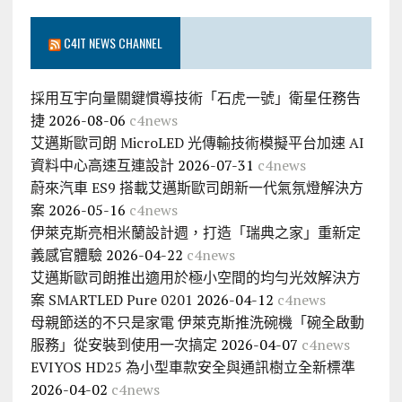
C4IT NEWS CHANNEL
採用互宇向量關鍵慣導技術「石虎一號」衛星任務告
捷
2026-08-06
c4news
艾邁斯歐司朗 MicroLED 光傳輸技術模擬平台加速 AI
資料中心高速互連設計
2026-07-31
c4news
蔚來汽車 ES9 搭載艾邁斯歐司朗新一代氣氛燈解決方
案
2026-05-16
c4news
伊萊克斯亮相米蘭設計週，打造「瑞典之家」重新定
義感官體驗
2026-04-22
c4news
艾邁斯歐司朗推出適用於極小空間的均勻光效解決方
案 SMARTLED Pure 0201
2026-04-12
c4news
母親節送的不只是家電 伊萊克斯推洗碗機「碗全啟動
服務」從安裝到使用一次搞定
2026-04-07
c4news
EVIYOS HD25 為小型車款安全與通訊樹立全新標準
2026-04-02
c4news