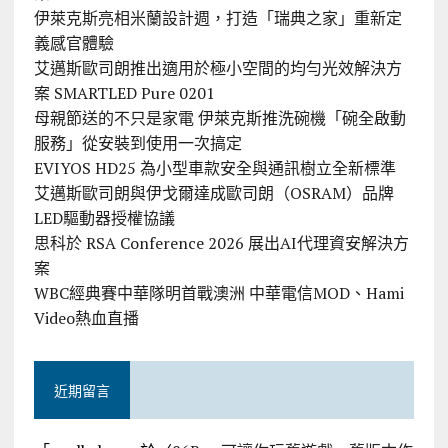
伊萊克斯亮相米蘭設計週，打造「瑞典之家」重新定
義感官體驗
艾邁斯歐司朗推出適用於極小空間的均勻光效解決方
案 SMARTLED Pure 0201
母親節送的不只是家電 伊萊克斯推洗碗機「碗全啟動
服務」從安裝到使用一次搞定
EVIYOS HD25 為小型車款安全與通訊樹立全新標準
艾邁斯歐司朗與伊戈爾達成歐司朗（OSRAM）品牌
LED驅動器授權協議
思科於 RSA Conference 2026 展出AI代理資安解決方
案
WBC經典賽中華隊明首戰澳洲 中華電信MOD、Hami
Video熱血直播
近期留言