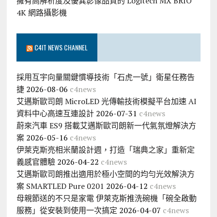
擁有高解析度及優異影像品質的 Logitech MX BRIO
4K 網路攝影機
C4IT NEWS CHANNEL
採用互宇向量關鍵慣導技術「石虎一號」衛星任務告
捷
2026-08-06
c4news
艾邁斯歐司朗 MicroLED 光傳輸技術模擬平台加速 AI
資料中心高速互連設計
2026-07-31
c4news
蔚來汽車 ES9 搭載艾邁斯歐司朗新一代氣氛燈解決方
案
2026-05-16
c4news
伊萊克斯亮相米蘭設計週，打造「瑞典之家」重新定
義感官體驗
2026-04-22
c4news
艾邁斯歐司朗推出適用於極小空間的均勻光效解決方
案 SMARTLED Pure 0201
2026-04-12
c4news
母親節送的不只是家電 伊萊克斯推洗碗機「碗全啟動
服務」從安裝到使用一次搞定
2026-04-07
c4news