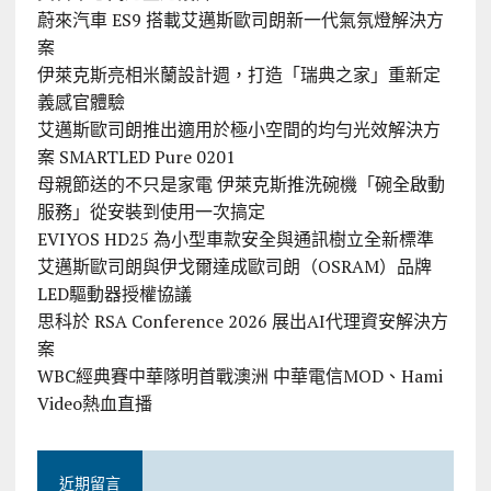
蔚來汽車 ES9 搭載艾邁斯歐司朗新一代氣氛燈解決方
案
伊萊克斯亮相米蘭設計週，打造「瑞典之家」重新定
義感官體驗
艾邁斯歐司朗推出適用於極小空間的均勻光效解決方
案 SMARTLED Pure 0201
母親節送的不只是家電 伊萊克斯推洗碗機「碗全啟動
服務」從安裝到使用一次搞定
EVIYOS HD25 為小型車款安全與通訊樹立全新標準
艾邁斯歐司朗與伊戈爾達成歐司朗（OSRAM）品牌
LED驅動器授權協議
思科於 RSA Conference 2026 展出AI代理資安解決方
案
WBC經典賽中華隊明首戰澳洲 中華電信MOD、Hami
Video熱血直播
近期留言