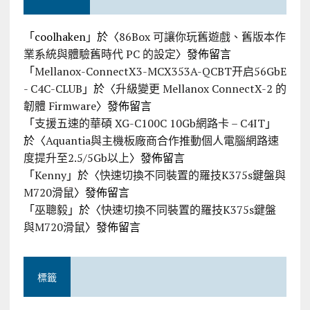
「
coolhaken
」於〈
86Box 可讓你玩舊遊戲、舊版本作
業系統與體驗舊時代 PC 的設定
〉發佈留言
「
Mellanox-ConnectX3-MCX353A-QCBT开启56GbE
- C4C-CLUB
」於〈
升級變更 Mellanox ConnectX-2 的
韌體 Firmware
〉發佈留言
「
支援五速的華碩 XG-C100C 10Gb網路卡 – C4IT
」
於〈
Aquantia與主機板廠商合作推動個人電腦網路速
度提升至2.5/5Gb以上
〉發佈留言
「
Kenny
」於〈
快速切換不同裝置的羅技K375s鍵盤與
M720滑鼠
〉發佈留言
「
巫聰毅
」於〈
快速切換不同裝置的羅技K375s鍵盤
與M720滑鼠
〉發佈留言
標籤