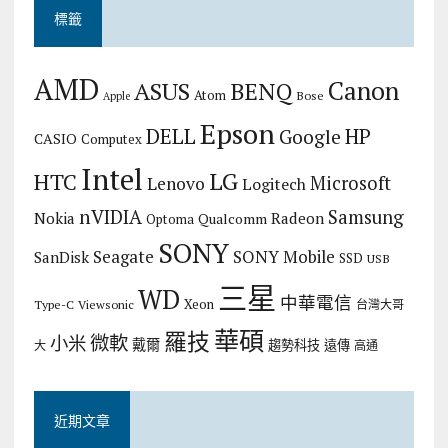
標籤
AMD
Canon
ASUS
BENQ
Atom
Bose
Apple
Epson
DELL
HP
Google
CASIO
Computex
Intel
LG
HTC
Microsoft
Lenovo
Logitech
nVIDIA
Samsung
Nokia
Radeon
Qualcomm
Optoma
SONY
Seagate
SONY Mobile
SanDisk
SSD
USB
三星
WD
中華電信
Xeon
Type-C
Viewsonic
台灣大哥
華碩
羅技
微軟
小米
戴爾
趨勢科技
遠傳
大
高通
近期文章