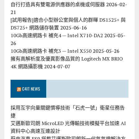
自行打造具有雙電源供應器的桌機或伺服器
2026-02-
21
[試用報告]適合小型辦公室與個人的群暉 DS1525+ 與
DS725+ 網路儲存裝置
2025-06-16
10Gb高速網路卡 補充4 — Intel X710-DA2
2025-05-
26
10Gb高速網路卡 補充3 — Intel X550
2025-05-26
擁有高解析度及優異影像品質的 Logitech MX BRIO
4K 網路攝影機
2024-07-07
C4IT NEWS
採用互宇向量關鍵慣導技術「石虎一號」衛星任務告
捷
艾邁斯歐司朗 MicroLED 光傳輸技術模擬平台加速 AI
資料中心高速互連設計
蔚來汽車 ES9 搭載艾邁斯歐司朗新一代氣氛燈解決方