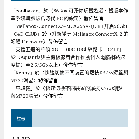
「
coolhaken
」於〈
86Box 可讓你玩舊遊戲、舊版本作
業系統與體驗舊時代 PC 的設定
〉發佈留言
「
Mellanox-ConnectX3-MCX353A-QCBT开启56GbE
- C4C-CLUB
」於〈
升級變更 Mellanox ConnectX-2 的
韌體 Firmware
〉發佈留言
「
支援五速的華碩 XG-C100C 10Gb網路卡 – C4IT
」
於〈
Aquantia與主機板廠商合作推動個人電腦網路速
度提升至2.5/5Gb以上
〉發佈留言
「
Kenny
」於〈
快速切換不同裝置的羅技K375s鍵盤與
M720滑鼠
〉發佈留言
「
巫聰毅
」於〈
快速切換不同裝置的羅技K375s鍵盤
與M720滑鼠
〉發佈留言
標籤