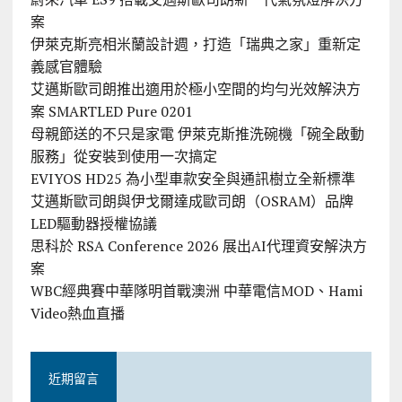
案
伊萊克斯亮相米蘭設計週，打造「瑞典之家」重新定
義感官體驗
艾邁斯歐司朗推出適用於極小空間的均勻光效解決方
案 SMARTLED Pure 0201
母親節送的不只是家電 伊萊克斯推洗碗機「碗全啟動
服務」從安裝到使用一次搞定
EVIYOS HD25 為小型車款安全與通訊樹立全新標準
艾邁斯歐司朗與伊戈爾達成歐司朗（OSRAM）品牌
LED驅動器授權協議
思科於 RSA Conference 2026 展出AI代理資安解決方
案
WBC經典賽中華隊明首戰澳洲 中華電信MOD、Hami
Video熱血直播
近期留言