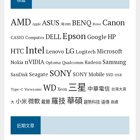
AMD
Canon
ASUS
BENQ
Atom
Bose
Apple
Epson
DELL
HP
Google
CASIO
Computex
Intel
LG
HTC
Microsoft
Lenovo
Logitech
nVIDIA
Samsung
Nokia
Radeon
Qualcomm
Optoma
SONY
Seagate
SONY Mobile
SanDisk
SSD
USB
三星
WD
中華電信
Xeon
Type-C
Viewsonic
台灣大哥
華碩
羅技
微軟
小米
戴爾
趨勢科技
遠傳
大
高通
近期文章