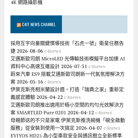
4K 網路攝影機
C4IT NEWS CHANNEL
採用互宇向量關鍵慣導技術「石虎一號」衛星任務告
捷
2026-08-06
c4news
艾邁斯歐司朗 MicroLED 光傳輸技術模擬平台加速 AI
資料中心高速互連設計
2026-07-31
c4news
蔚來汽車 ES9 搭載艾邁斯歐司朗新一代氣氛燈解決方
案
2026-05-16
c4news
伊萊克斯亮相米蘭設計週，打造「瑞典之家」重新定
義感官體驗
2026-04-22
c4news
艾邁斯歐司朗推出適用於極小空間的均勻光效解決方
案 SMARTLED Pure 0201
2026-04-12
c4news
母親節送的不只是家電 伊萊克斯推洗碗機「碗全啟動
服務」從安裝到使用一次搞定
2026-04-07
c4news
EVIYOS HD25 為小型車款安全與通訊樹立全新標準