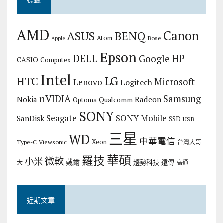
AMD
Canon
ASUS
BENQ
Atom
Bose
Apple
Epson
DELL
HP
Google
CASIO
Computex
Intel
LG
HTC
Microsoft
Lenovo
Logitech
nVIDIA
Samsung
Nokia
Radeon
Qualcomm
Optoma
SONY
Seagate
SONY Mobile
SanDisk
SSD
USB
三星
WD
中華電信
Xeon
Type-C
Viewsonic
台灣大哥
華碩
羅技
微軟
小米
戴爾
趨勢科技
遠傳
大
高通
近期文章