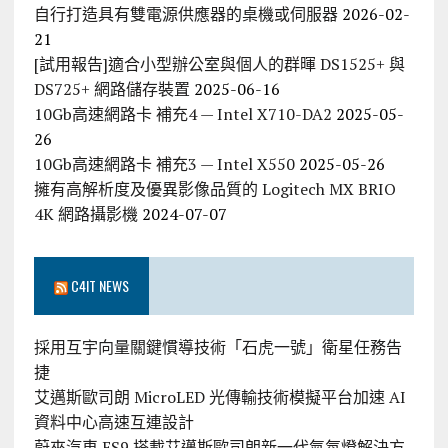
自行打造具有雙電源供應器的桌機或伺服器
2026-02-
21
[試用報告]適合小型辦公室與個人的群暉 DS1525+ 與
DS725+ 網路儲存裝置
2025-06-16
10Gb高速網路卡 補充4 — Intel X710-DA2
2025-05-
26
10Gb高速網路卡 補充3 — Intel X550
2025-05-26
擁有高解析度及優異影像品質的 Logitech MX BRIO
4K 網路攝影機
2024-07-07
C4IT NEWS
採用互宇向量關鍵慣導技術「石虎一號」衛星任務告
捷
艾邁斯歐司朗 MicroLED 光傳輸技術模擬平台加速 AI
資料中心高速互連設計
蔚來汽車 ES9 搭載艾邁斯歐司朗新一代氣氛燈解決方