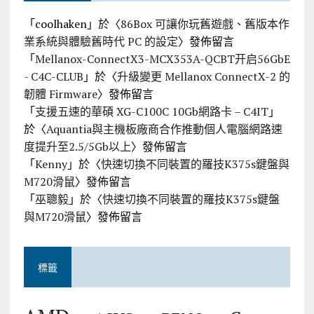
「
coolhaken
」於〈
86Box 可讓你玩舊遊戲、舊版本作
業系統與體驗舊時代 PC 的設定
〉發佈留言
「
Mellanox-ConnectX3-MCX353A-QCBT开启56GbE
- C4C-CLUB
」於〈
升級變更 Mellanox ConnectX-2 的
韌體 Firmware
〉發佈留言
「
支援五速的華碩 XG-C100C 10Gb網路卡 – C4IT
」
於〈
Aquantia與主機板廠商合作推動個人電腦網路速
度提升至2.5/5Gb以上
〉發佈留言
「
Kenny
」於〈
快速切換不同裝置的羅技K375s鍵盤與
M720滑鼠
〉發佈留言
「
巫聰毅
」於〈
快速切換不同裝置的羅技K375s鍵盤
與M720滑鼠
〉發佈留言
標籤