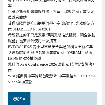
案
伊萊克斯亮相米蘭設計週，打造「瑞典之家」重新定
義感官體驗
艾邁斯歐司朗推出適用於極小空間的均勻光效解決方
案 SMARTLED Pure 0201
母親節送的不只是家電 伊萊克斯推洗碗機「碗全啟動
服務」從安裝到使用一次搞定
EVIYOS HD25 為小型車款安全與通訊樹立全新標準
艾邁斯歐司朗與伊戈爾達成歐司朗（OSRAM）品牌
LED驅動器授權協議
思科於 RSA Conference 2026 展出AI代理資安解決方
案
WBC經典賽中華隊明首戰澳洲 中華電信MOD、Hami
Video熱血直播
近期留言