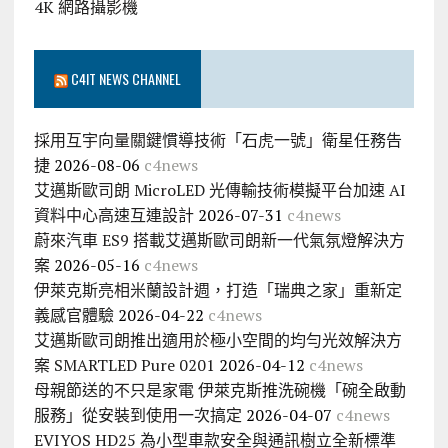
4K 網路攝影機
C4IT NEWS CHANNEL
採用互宇向量關鍵慣導技術「石虎一號」衛星任務告
捷
2026-08-06
c4news
艾邁斯歐司朗 MicroLED 光傳輸技術模擬平台加速 AI
資料中心高速互連設計
2026-07-31
c4news
蔚來汽車 ES9 搭載艾邁斯歐司朗新一代氣氛燈解決方
案
2026-05-16
c4news
伊萊克斯亮相米蘭設計週，打造「瑞典之家」重新定
義感官體驗
2026-04-22
c4news
艾邁斯歐司朗推出適用於極小空間的均勻光效解決方
案 SMARTLED Pure 0201
2026-04-12
c4news
母親節送的不只是家電 伊萊克斯推洗碗機「碗全啟動
服務」從安裝到使用一次搞定
2026-04-07
c4news
EVIYOS HD25 為小型車款安全與通訊樹立全新標準