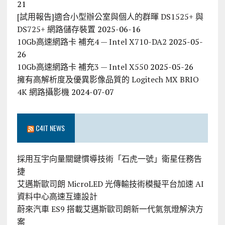
21
[試用報告]適合小型辦公室與個人的群暉 DS1525+ 與
DS725+ 網路儲存裝置
2025-06-16
10Gb高速網路卡 補充4 — Intel X710-DA2
2025-05-
26
10Gb高速網路卡 補充3 — Intel X550
2025-05-26
擁有高解析度及優異影像品質的 Logitech MX BRIO
4K 網路攝影機
2024-07-07
C4IT NEWS
採用互宇向量關鍵慣導技術「石虎一號」衛星任務告
捷
艾邁斯歐司朗 MicroLED 光傳輸技術模擬平台加速 AI
資料中心高速互連設計
蔚來汽車 ES9 搭載艾邁斯歐司朗新一代氣氛燈解決方
案