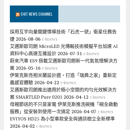
C4IT NEWS CHANNEL
採用互宇向量關鍵慣導技術「石虎一號」衛星任務告
捷
2026-08-06
c4news
艾邁斯歐司朗 MicroLED 光傳輸技術模擬平台加速 AI
資料中心高速互連設計
2026-07-31
c4news
蔚來汽車 ES9 搭載艾邁斯歐司朗新一代氣氛燈解決方
案
2026-05-16
c4news
伊萊克斯亮相米蘭設計週，打造「瑞典之家」重新定
義感官體驗
2026-04-22
c4news
艾邁斯歐司朗推出適用於極小空間的均勻光效解決方
案 SMARTLED Pure 0201
2026-04-12
c4news
母親節送的不只是家電 伊萊克斯推洗碗機「碗全啟動
服務」從安裝到使用一次搞定
2026-04-07
c4news
EVIYOS HD25 為小型車款安全與通訊樹立全新標準
2026-04-02
c4news