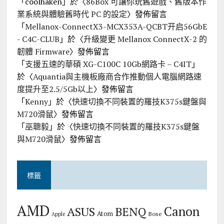
「
coolhaken
」於〈
86Box 可讓你玩舊遊戲、舊版本作
業系統與體驗舊時代 PC 的設定
〉發佈留言
「
Mellanox-ConnectX3-MCX353A-QCBT开启56GbE
- C4C-CLUB
」於〈
升級變更 Mellanox ConnectX-2 的
韌體 Firmware
〉發佈留言
「
支援五速的華碩 XG-C100C 10Gb網路卡 – C4IT
」
於〈
Aquantia與主機板廠商合作推動個人電腦網路速
度提升至2.5/5Gb以上
〉發佈留言
「
Kenny
」於〈
快速切換不同裝置的羅技K375s鍵盤與
M720滑鼠
〉發佈留言
「
巫聰毅
」於〈
快速切換不同裝置的羅技K375s鍵盤
與M720滑鼠
〉發佈留言
標籤
AMD
Canon
ASUS
BENQ
Atom
Bose
Apple