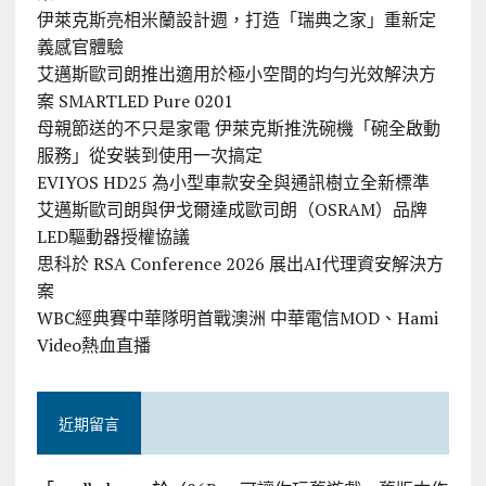
伊萊克斯亮相米蘭設計週，打造「瑞典之家」重新定
義感官體驗
艾邁斯歐司朗推出適用於極小空間的均勻光效解決方
案 SMARTLED Pure 0201
母親節送的不只是家電 伊萊克斯推洗碗機「碗全啟動
服務」從安裝到使用一次搞定
EVIYOS HD25 為小型車款安全與通訊樹立全新標準
艾邁斯歐司朗與伊戈爾達成歐司朗（OSRAM）品牌
LED驅動器授權協議
思科於 RSA Conference 2026 展出AI代理資安解決方
案
WBC經典賽中華隊明首戰澳洲 中華電信MOD、Hami
Video熱血直播
近期留言