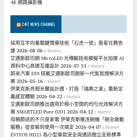
4K 網路攝影機
C4IT NEWS CHANNEL
採用互宇向量關鍵慣導技術「石虎一號」衛星任務告
捷
2026-08-06
c4news
艾邁斯歐司朗 MicroLED 光傳輸技術模擬平台加速 AI
資料中心高速互連設計
2026-07-31
c4news
蔚來汽車 ES9 搭載艾邁斯歐司朗新一代氣氛燈解決方
案
2026-05-16
c4news
伊萊克斯亮相米蘭設計週，打造「瑞典之家」重新定
義感官體驗
2026-04-22
c4news
艾邁斯歐司朗推出適用於極小空間的均勻光效解決方
案 SMARTLED Pure 0201
2026-04-12
c4news
母親節送的不只是家電 伊萊克斯推洗碗機「碗全啟動
服務」從安裝到使用一次搞定
2026-04-07
c4news
EVIYOS HD25 為小型車款安全與通訊樹立全新標準