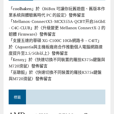
「
coolhaken
」於〈
86Box 可讓你玩舊遊戲、舊版本作
業系統與體驗舊時代 PC 的設定
〉發佈留言
「
Mellanox-ConnectX3-MCX353A-QCBT开启56GbE
- C4C-CLUB
」於〈
升級變更 Mellanox ConnectX-2 的
韌體 Firmware
〉發佈留言
「
支援五速的華碩 XG-C100C 10Gb網路卡 – C4IT
」
於〈
Aquantia與主機板廠商合作推動個人電腦網路速
度提升至2.5/5Gb以上
〉發佈留言
「
Kenny
」於〈
快速切換不同裝置的羅技K375s鍵盤與
M720滑鼠
〉發佈留言
「
巫聰毅
」於〈
快速切換不同裝置的羅技K375s鍵盤
與M720滑鼠
〉發佈留言
標籤