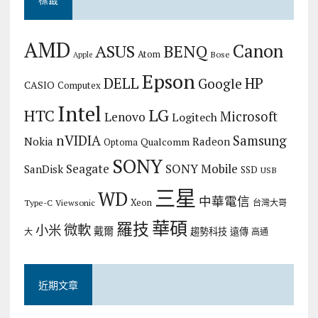
AMD
Canon
ASUS
BENQ
Atom
Bose
Apple
Epson
DELL
HP
Google
CASIO
Computex
Intel
LG
HTC
Microsoft
Lenovo
Logitech
nVIDIA
Samsung
Nokia
Radeon
Qualcomm
Optoma
SONY
Seagate
SONY Mobile
SanDisk
SSD
USB
三星
WD
中華電信
Xeon
Type-C
Viewsonic
台灣大哥
華碩
羅技
微軟
小米
戴爾
趨勢科技
遠傳
大
高通
近期文章