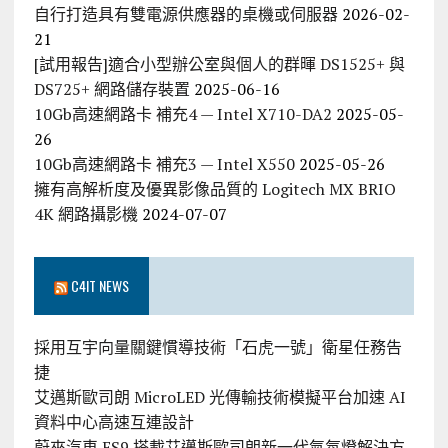
自行打造具有雙電源供應器的桌機或伺服器
2026-02-
21
[試用報告]適合小型辦公室與個人的群暉 DS1525+ 與
DS725+ 網路儲存裝置
2025-06-16
10Gb高速網路卡 補充4 — Intel X710-DA2
2025-05-
26
10Gb高速網路卡 補充3 — Intel X550
2025-05-26
擁有高解析度及優異影像品質的 Logitech MX BRIO
4K 網路攝影機
2024-07-07
C4IT NEWS
採用互宇向量關鍵慣導技術「石虎一號」衛星任務告
捷
艾邁斯歐司朗 MicroLED 光傳輸技術模擬平台加速 AI
資料中心高速互連設計
蔚來汽車 ES9 搭載艾邁斯歐司朗新一代氣氛燈解決方