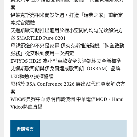
案
伊萊克斯亮相米蘭設計週，打造「瑞典之家」重新定
義感官體驗
艾邁斯歐司朗推出適用於極小空間的均勻光效解決方
案 SMARTLED Pure 0201
母親節送的不只是家電 伊萊克斯推洗碗機「碗全啟動
服務」從安裝到使用一次搞定
EVIYOS HD25 為小型車款安全與通訊樹立全新標準
艾邁斯歐司朗與伊戈爾達成歐司朗（OSRAM）品牌
LED驅動器授權協議
思科於 RSA Conference 2026 展出AI代理資安解決方
案
WBC經典賽中華隊明首戰澳洲 中華電信MOD、Hami
Video熱血直播
近期留言