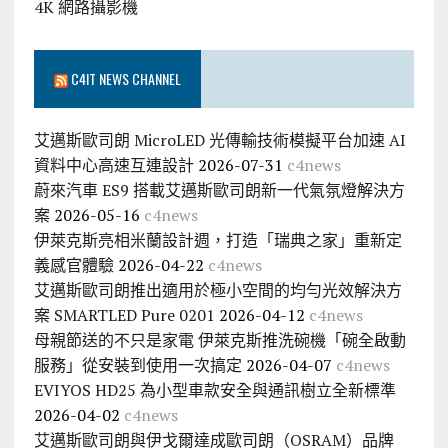
4K 網路攝影機
C4IT NEWS CHANNEL
艾邁斯歐司朗 MicroLED 光傳輸技術模擬平台加速 AI
資料中心高速互連設計
2026-07-31
c4news
蔚來汽車 ES9 搭載艾邁斯歐司朗新一代氣氛燈解決方
案
2026-05-16
c4news
伊萊克斯亮相米蘭設計週，打造「瑞典之家」重新定
義感官體驗
2026-04-22
c4news
艾邁斯歐司朗推出適用於極小空間的均勻光效解決方
案 SMARTLED Pure 0201
2026-04-12
c4news
母親節送的不只是家電 伊萊克斯推洗碗機「碗全啟動
服務」從安裝到使用一次搞定
2026-04-07
c4news
EVIYOS HD25 為小型車款安全與通訊樹立全新標準
2026-04-02
c4news
艾邁斯歐司朗與伊戈爾達成歐司朗（OSRAM）品牌