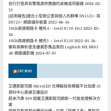
自行打造具有雙電源供應器的桌機或伺服器
2026-02-
21
[試用報告]適合小型辦公室與個人的群暉 DS1525+ 與
DS725+ 網路儲存裝置
2025-06-16
10Gb高速網路卡 補充4 — Intel X710-DA2
2025-05-
26
10Gb高速網路卡 補充3 — Intel X550
2025-05-26
擁有高解析度及優異影像品質的 Logitech MX BRIO
4K 網路攝影機
2024-07-07
C4IT NEWS
艾邁斯歐司朗 MicroLED 光傳輸技術模擬平台加速 AI
資料中心高速互連設計
蔚來汽車 ES9 搭載艾邁斯歐司朗新一代氣氛燈解決方
案
伊萊克斯亮相米蘭設計週，打造「瑞典之家」重新定