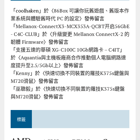
「
coolhaken
」於〈
86Box 可讓你玩舊遊戲、舊版本作
業系統與體驗舊時代 PC 的設定
〉發佈留言
「
Mellanox-ConnectX3-MCX353A-QCBT开启56GbE
- C4C-CLUB
」於〈
升級變更 Mellanox ConnectX-2 的
韌體 Firmware
〉發佈留言
「
支援五速的華碩 XG-C100C 10Gb網路卡 – C4IT
」
於〈
Aquantia與主機板廠商合作推動個人電腦網路速
度提升至2.5/5Gb以上
〉發佈留言
「
Kenny
」於〈
快速切換不同裝置的羅技K375s鍵盤與
M720滑鼠
〉發佈留言
「
巫聰毅
」於〈
快速切換不同裝置的羅技K375s鍵盤
與M720滑鼠
〉發佈留言
標籤