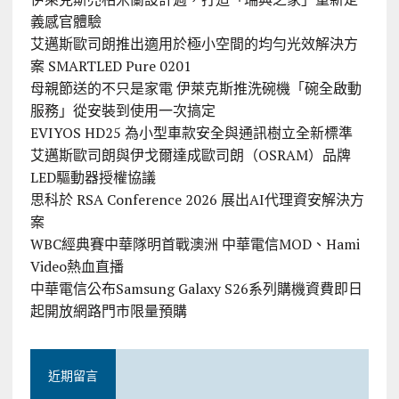
義感官體驗
艾邁斯歐司朗推出適用於極小空間的均勻光效解決方
案 SMARTLED Pure 0201
母親節送的不只是家電 伊萊克斯推洗碗機「碗全啟動
服務」從安裝到使用一次搞定
EVIYOS HD25 為小型車款安全與通訊樹立全新標準
艾邁斯歐司朗與伊戈爾達成歐司朗（OSRAM）品牌
LED驅動器授權協議
思科於 RSA Conference 2026 展出AI代理資安解決方
案
WBC經典賽中華隊明首戰澳洲 中華電信MOD、Hami
Video熱血直播
中華電信公布Samsung Galaxy S26系列購機資費即日
起開放網路門市限量預購
近期留言