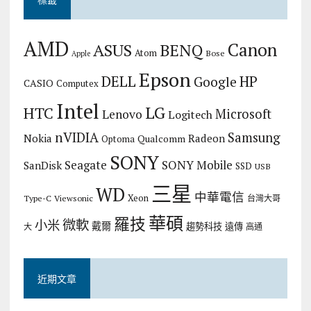
AMD
Canon
ASUS
BENQ
Atom
Bose
Apple
Epson
DELL
HP
Google
CASIO
Computex
Intel
LG
HTC
Microsoft
Lenovo
Logitech
nVIDIA
Samsung
Nokia
Radeon
Qualcomm
Optoma
SONY
Seagate
SONY Mobile
SanDisk
SSD
USB
三星
WD
中華電信
Xeon
Type-C
Viewsonic
台灣大哥
華碩
羅技
微軟
小米
戴爾
趨勢科技
遠傳
大
高通
近期文章