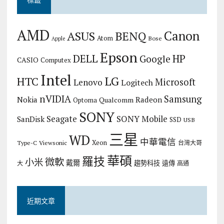
AMD
Canon
ASUS
BENQ
Atom
Bose
Apple
Epson
DELL
HP
Google
CASIO
Computex
Intel
LG
HTC
Microsoft
Lenovo
Logitech
nVIDIA
Samsung
Nokia
Radeon
Qualcomm
Optoma
SONY
Seagate
SONY Mobile
SanDisk
SSD
USB
三星
WD
中華電信
Xeon
Type-C
Viewsonic
台灣大哥
華碩
羅技
微軟
小米
戴爾
趨勢科技
遠傳
大
高通
近期文章