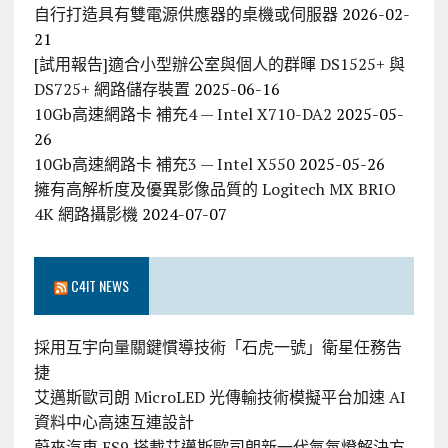
自行打造具有雙電源供應器的桌機或伺服器
2026-02-
21
[試用報告]適合小型辦公室與個人的群暉 DS1525+ 與
DS725+ 網路儲存裝置
2025-06-16
10Gb高速網路卡 補充4 — Intel X710-DA2
2025-05-
26
10Gb高速網路卡 補充3 — Intel X550
2025-05-26
擁有高解析度及優異影像品質的 Logitech MX BRIO
4K 網路攝影機
2024-07-07
C4IT NEWS
採用互宇向量關鍵慣導技術「石虎一號」衛星任務告
捷
艾邁斯歐司朗 MicroLED 光傳輸技術模擬平台加速 AI
資料中心高速互連設計
蔚來汽車 ES9 搭載艾邁斯歐司朗新一代氣氛燈解決方