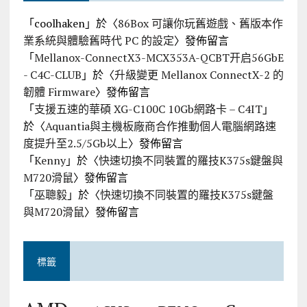
「
coolhaken
」於〈
86Box 可讓你玩舊遊戲、舊版本作
業系統與體驗舊時代 PC 的設定
〉發佈留言
「
Mellanox-ConnectX3-MCX353A-QCBT开启56GbE
- C4C-CLUB
」於〈
升級變更 Mellanox ConnectX-2 的
韌體 Firmware
〉發佈留言
「
支援五速的華碩 XG-C100C 10Gb網路卡 – C4IT
」
於〈
Aquantia與主機板廠商合作推動個人電腦網路速
度提升至2.5/5Gb以上
〉發佈留言
「
Kenny
」於〈
快速切換不同裝置的羅技K375s鍵盤與
M720滑鼠
〉發佈留言
「
巫聰毅
」於〈
快速切換不同裝置的羅技K375s鍵盤
與M720滑鼠
〉發佈留言
標籤