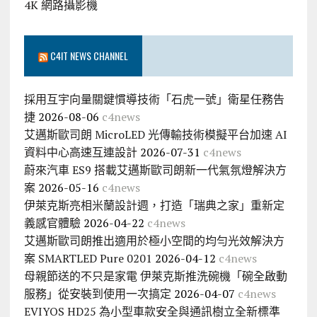
4K 網路攝影機
C4IT NEWS CHANNEL
採用互宇向量關鍵慣導技術「石虎一號」衛星任務告
捷
2026-08-06
c4news
艾邁斯歐司朗 MicroLED 光傳輸技術模擬平台加速 AI
資料中心高速互連設計
2026-07-31
c4news
蔚來汽車 ES9 搭載艾邁斯歐司朗新一代氣氛燈解決方
案
2026-05-16
c4news
伊萊克斯亮相米蘭設計週，打造「瑞典之家」重新定
義感官體驗
2026-04-22
c4news
艾邁斯歐司朗推出適用於極小空間的均勻光效解決方
案 SMARTLED Pure 0201
2026-04-12
c4news
母親節送的不只是家電 伊萊克斯推洗碗機「碗全啟動
服務」從安裝到使用一次搞定
2026-04-07
c4news
EVIYOS HD25 為小型車款安全與通訊樹立全新標準