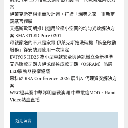
案
伊萊克斯亮相米蘭設計週，打造「瑞典之家」重新定
義感官體驗
艾邁斯歐司朗推出適用於極小空間的均勻光效解決方
案 SMARTLED Pure 0201
母親節送的不只是家電 伊萊克斯推洗碗機「碗全啟動
服務」從安裝到使用一次搞定
EVIYOS HD25 為小型車款安全與通訊樹立全新標準
艾邁斯歐司朗與伊戈爾達成歐司朗（OSRAM）品牌
LED驅動器授權協議
思科於 RSA Conference 2026 展出AI代理資安解決方
案
WBC經典賽中華隊明首戰澳洲 中華電信MOD、Hami
Video熱血直播
近期留言