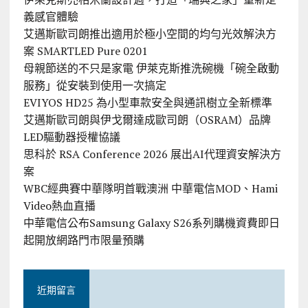
義感官體驗
艾邁斯歐司朗推出適用於極小空間的均勻光效解決方
案 SMARTLED Pure 0201
母親節送的不只是家電 伊萊克斯推洗碗機「碗全啟動
服務」從安裝到使用一次搞定
EVIYOS HD25 為小型車款安全與通訊樹立全新標準
艾邁斯歐司朗與伊戈爾達成歐司朗（OSRAM）品牌
LED驅動器授權協議
思科於 RSA Conference 2026 展出AI代理資安解決方
案
WBC經典賽中華隊明首戰澳洲 中華電信MOD、Hami
Video熱血直播
中華電信公布Samsung Galaxy S26系列購機資費即日
起開放網路門市限量預購
近期留言