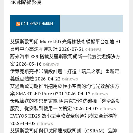
4K 網路攝影機
C4IT NEWS CHANNEL
艾邁斯歐司朗 MicroLED 光傳輸技術模擬平台加速 AI
資料中心高速互連設計
2026-07-31
c4news
蔚來汽車 ES9 搭載艾邁斯歐司朗新一代氣氛燈解決方
案
2026-05-16
c4news
伊萊克斯亮相米蘭設計週，打造「瑞典之家」重新定
義感官體驗
2026-04-22
c4news
艾邁斯歐司朗推出適用於極小空間的均勻光效解決方
案 SMARTLED Pure 0201
2026-04-12
c4news
母親節送的不只是家電 伊萊克斯推洗碗機「碗全啟動
服務」從安裝到使用一次搞定
2026-04-07
c4news
EVIYOS HD25 為小型車款安全與通訊樹立全新標準
2026-04-02
c4news
艾邁斯歐司朗與伊戈爾達成歐司朗（OSRAM）品牌