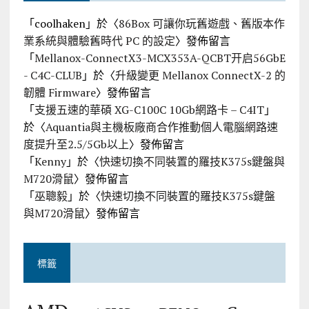
「
coolhaken
」於〈
86Box 可讓你玩舊遊戲、舊版本作
業系統與體驗舊時代 PC 的設定
〉發佈留言
「
Mellanox-ConnectX3-MCX353A-QCBT开启56GbE
- C4C-CLUB
」於〈
升級變更 Mellanox ConnectX-2 的
韌體 Firmware
〉發佈留言
「
支援五速的華碩 XG-C100C 10Gb網路卡 – C4IT
」
於〈
Aquantia與主機板廠商合作推動個人電腦網路速
度提升至2.5/5Gb以上
〉發佈留言
「
Kenny
」於〈
快速切換不同裝置的羅技K375s鍵盤與
M720滑鼠
〉發佈留言
「
巫聰毅
」於〈
快速切換不同裝置的羅技K375s鍵盤
與M720滑鼠
〉發佈留言
標籤