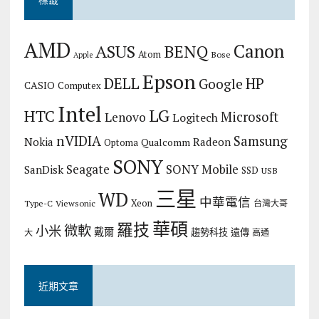
AMD
Canon
ASUS
BENQ
Atom
Bose
Apple
Epson
DELL
HP
Google
CASIO
Computex
Intel
LG
HTC
Microsoft
Lenovo
Logitech
nVIDIA
Samsung
Nokia
Radeon
Qualcomm
Optoma
SONY
Seagate
SONY Mobile
SanDisk
SSD
USB
三星
WD
中華電信
Xeon
Type-C
Viewsonic
台灣大哥
華碩
羅技
微軟
小米
戴爾
趨勢科技
遠傳
大
高通
近期文章