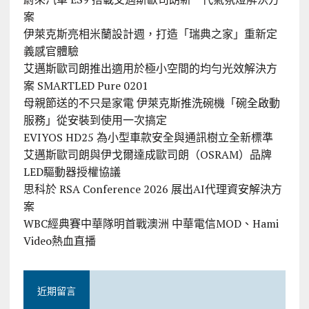
案
伊萊克斯亮相米蘭設計週，打造「瑞典之家」重新定
義感官體驗
艾邁斯歐司朗推出適用於極小空間的均勻光效解決方
案 SMARTLED Pure 0201
母親節送的不只是家電 伊萊克斯推洗碗機「碗全啟動
服務」從安裝到使用一次搞定
EVIYOS HD25 為小型車款安全與通訊樹立全新標準
艾邁斯歐司朗與伊戈爾達成歐司朗（OSRAM）品牌
LED驅動器授權協議
思科於 RSA Conference 2026 展出AI代理資安解決方
案
WBC經典賽中華隊明首戰澳洲 中華電信MOD、Hami
Video熱血直播
近期留言