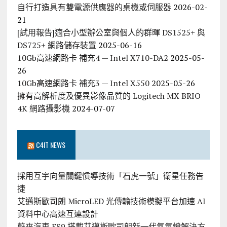
自行打造具有雙電源供應器的桌機或伺服器
2026-02-
21
[試用報告]適合小型辦公室與個人的群暉 DS1525+ 與
DS725+ 網路儲存裝置
2025-06-16
10Gb高速網路卡 補充4 — Intel X710-DA2
2025-05-
26
10Gb高速網路卡 補充3 — Intel X550
2025-05-26
擁有高解析度及優異影像品質的 Logitech MX BRIO
4K 網路攝影機
2024-07-07
C4IT NEWS
採用互宇向量關鍵慣導技術「石虎一號」衛星任務告
捷
艾邁斯歐司朗 MicroLED 光傳輸技術模擬平台加速 AI
資料中心高速互連設計
蔚來汽車 ES9 搭載艾邁斯歐司朗新一代氣氛燈解決方