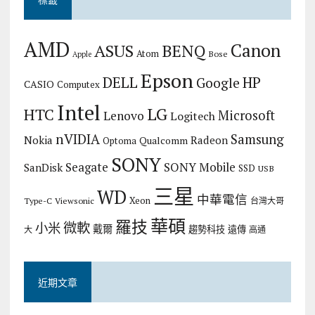
AMD
Canon
ASUS
BENQ
Atom
Bose
Apple
Epson
DELL
HP
Google
CASIO
Computex
Intel
LG
HTC
Microsoft
Lenovo
Logitech
nVIDIA
Samsung
Nokia
Radeon
Qualcomm
Optoma
SONY
Seagate
SONY Mobile
SanDisk
SSD
USB
三星
WD
中華電信
Xeon
Type-C
Viewsonic
台灣大哥
華碩
羅技
微軟
小米
戴爾
趨勢科技
遠傳
大
高通
近期文章