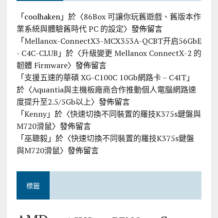
「
coolhaken
」於〈
86Box 可讓你玩舊遊戲、舊版本作
業系統與體驗舊時代 PC 的設定
〉發佈留言
「
Mellanox-ConnectX3-MCX353A-QCBT开启56GbE
- C4C-CLUB
」於〈
升級變更 Mellanox ConnectX-2 的
韌體 Firmware
〉發佈留言
「
支援五速的華碩 XG-C100C 10Gb網路卡 – C4IT
」
於〈
Aquantia與主機板廠商合作推動個人電腦網路速
度提升至2.5/5Gb以上
〉發佈留言
「
Kenny
」於〈
快速切換不同裝置的羅技K375s鍵盤與
M720滑鼠
〉發佈留言
「
巫聰毅
」於〈
快速切換不同裝置的羅技K375s鍵盤
與M720滑鼠
〉發佈留言
標籤