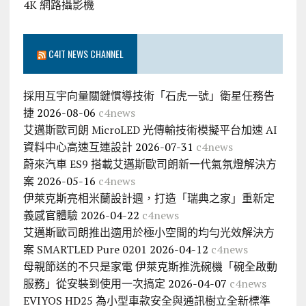
4K 網路攝影機
C4IT NEWS CHANNEL
採用互宇向量關鍵慣導技術「石虎一號」衛星任務告
捷
2026-08-06
c4news
艾邁斯歐司朗 MicroLED 光傳輸技術模擬平台加速 AI
資料中心高速互連設計
2026-07-31
c4news
蔚來汽車 ES9 搭載艾邁斯歐司朗新一代氣氛燈解決方
案
2026-05-16
c4news
伊萊克斯亮相米蘭設計週，打造「瑞典之家」重新定
義感官體驗
2026-04-22
c4news
艾邁斯歐司朗推出適用於極小空間的均勻光效解決方
案 SMARTLED Pure 0201
2026-04-12
c4news
母親節送的不只是家電 伊萊克斯推洗碗機「碗全啟動
服務」從安裝到使用一次搞定
2026-04-07
c4news
EVIYOS HD25 為小型車款安全與通訊樹立全新標準