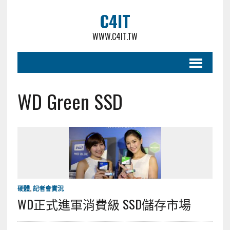
C4IT
WWW.C4IT.TW
WD Green SSD
硬體
,
記者會實況
WD正式進軍消費級 SSD儲存市場