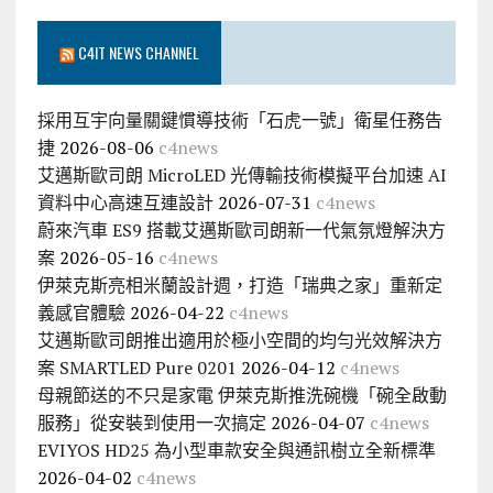
C4IT NEWS CHANNEL
採用互宇向量關鍵慣導技術「石虎一號」衛星任務告
捷
2026-08-06
c4news
艾邁斯歐司朗 MicroLED 光傳輸技術模擬平台加速 AI
資料中心高速互連設計
2026-07-31
c4news
蔚來汽車 ES9 搭載艾邁斯歐司朗新一代氣氛燈解決方
案
2026-05-16
c4news
伊萊克斯亮相米蘭設計週，打造「瑞典之家」重新定
義感官體驗
2026-04-22
c4news
艾邁斯歐司朗推出適用於極小空間的均勻光效解決方
案 SMARTLED Pure 0201
2026-04-12
c4news
母親節送的不只是家電 伊萊克斯推洗碗機「碗全啟動
服務」從安裝到使用一次搞定
2026-04-07
c4news
EVIYOS HD25 為小型車款安全與通訊樹立全新標準
2026-04-02
c4news