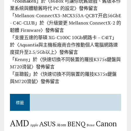
「
coolhaken
」於〈
86Box 可讓你玩舊遊戲、舊版本作
業系統與體驗舊時代 PC 的設定
〉發佈留言
「
Mellanox-ConnectX3-MCX353A-QCBT开启56GbE
- C4C-CLUB
」於〈
升級變更 Mellanox ConnectX-2 的
韌體 Firmware
〉發佈留言
「
支援五速的華碩 XG-C100C 10Gb網路卡 – C4IT
」
於〈
Aquantia與主機板廠商合作推動個人電腦網路速
度提升至2.5/5Gb以上
〉發佈留言
「
Kenny
」於〈
快速切換不同裝置的羅技K375s鍵盤與
M720滑鼠
〉發佈留言
「
巫聰毅
」於〈
快速切換不同裝置的羅技K375s鍵盤
與M720滑鼠
〉發佈留言
標籤
AMD
Canon
ASUS
BENQ
Atom
Bose
Apple