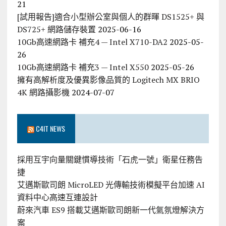
21
[試用報告]適合小型辦公室與個人的群暉 DS1525+ 與
DS725+ 網路儲存裝置
2025-06-16
10Gb高速網路卡 補充4 — Intel X710-DA2
2025-05-
26
10Gb高速網路卡 補充3 — Intel X550
2025-05-26
擁有高解析度及優異影像品質的 Logitech MX BRIO
4K 網路攝影機
2024-07-07
C4IT NEWS
採用互宇向量關鍵慣導技術「石虎一號」衛星任務告
捷
艾邁斯歐司朗 MicroLED 光傳輸技術模擬平台加速 AI
資料中心高速互連設計
蔚來汽車 ES9 搭載艾邁斯歐司朗新一代氣氛燈解決方
案