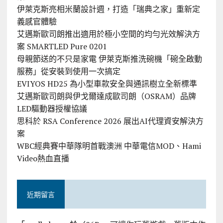
伊萊克斯亮相米蘭設計週，打造「瑞典之家」重新定
義感官體驗
艾邁斯歐司朗推出適用於極小空間的均勻光效解決方
案 SMARTLED Pure 0201
母親節送的不只是家電 伊萊克斯推洗碗機「碗全啟動
服務」從安裝到使用一次搞定
EVIYOS HD25 為小型車款安全與通訊樹立全新標準
艾邁斯歐司朗與伊戈爾達成歐司朗（OSRAM）品牌
LED驅動器授權協議
思科於 RSA Conference 2026 展出AI代理資安解決方
案
WBC經典賽中華隊明首戰澳洲 中華電信MOD、Hami
Video熱血直播
近期留言