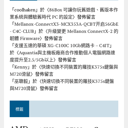
「
coolhaken
」於〈
86Box 可讓你玩舊遊戲、舊版本作
業系統與體驗舊時代 PC 的設定
〉發佈留言
「
Mellanox-ConnectX3-MCX353A-QCBT开启56GbE
- C4C-CLUB
」於〈
升級變更 Mellanox ConnectX-2 的
韌體 Firmware
〉發佈留言
「
支援五速的華碩 XG-C100C 10Gb網路卡 – C4IT
」
於〈
Aquantia與主機板廠商合作推動個人電腦網路速
度提升至2.5/5Gb以上
〉發佈留言
「
Kenny
」於〈
快速切換不同裝置的羅技K375s鍵盤與
M720滑鼠
〉發佈留言
「
巫聰毅
」於〈
快速切換不同裝置的羅技K375s鍵盤
與M720滑鼠
〉發佈留言
標籤