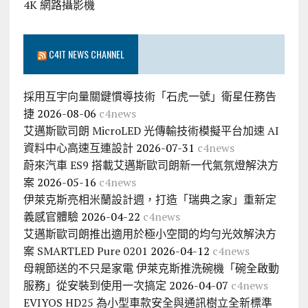
4K 網路攝影機
C4IT NEWS CHANNEL
採用互宇向量關鍵慣導技術「石虎一號」衛星任務告
捷
2026-08-06
c4news
艾邁斯歐司朗 MicroLED 光傳輸技術模擬平台加速 AI
資料中心高速互連設計
2026-07-31
c4news
蔚來汽車 ES9 搭載艾邁斯歐司朗新一代氣氛燈解決方
案
2026-05-16
c4news
伊萊克斯亮相米蘭設計週，打造「瑞典之家」重新定
義感官體驗
2026-04-22
c4news
艾邁斯歐司朗推出適用於極小空間的均勻光效解決方
案 SMARTLED Pure 0201
2026-04-12
c4news
母親節送的不只是家電 伊萊克斯推洗碗機「碗全啟動
服務」從安裝到使用一次搞定
2026-04-07
c4news
EVIYOS HD25 為小型車款安全與通訊樹立全新標準