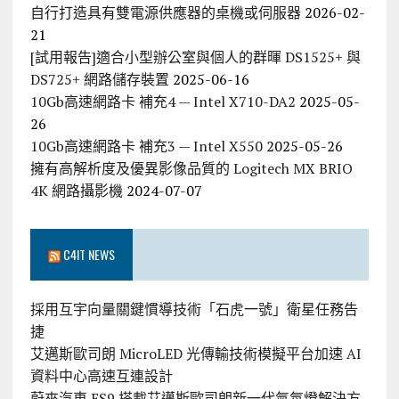
自行打造具有雙電源供應器的桌機或伺服器
2026-02-
21
[試用報告]適合小型辦公室與個人的群暉 DS1525+ 與
DS725+ 網路儲存裝置
2025-06-16
10Gb高速網路卡 補充4 — Intel X710-DA2
2025-05-
26
10Gb高速網路卡 補充3 — Intel X550
2025-05-26
擁有高解析度及優異影像品質的 Logitech MX BRIO
4K 網路攝影機
2024-07-07
C4IT NEWS
採用互宇向量關鍵慣導技術「石虎一號」衛星任務告
捷
艾邁斯歐司朗 MicroLED 光傳輸技術模擬平台加速 AI
資料中心高速互連設計
蔚來汽車 ES9 搭載艾邁斯歐司朗新一代氣氛燈解決方