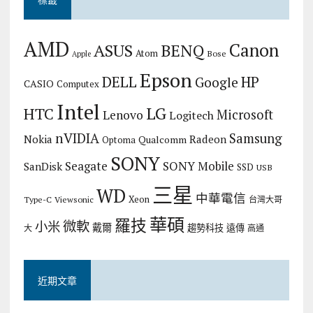
AMD
Canon
ASUS
BENQ
Atom
Bose
Apple
Epson
DELL
HP
Google
CASIO
Computex
Intel
LG
HTC
Microsoft
Lenovo
Logitech
nVIDIA
Samsung
Nokia
Radeon
Qualcomm
Optoma
SONY
Seagate
SONY Mobile
SanDisk
SSD
USB
三星
WD
中華電信
Xeon
Type-C
Viewsonic
台灣大哥
華碩
羅技
微軟
小米
戴爾
趨勢科技
遠傳
大
高通
近期文章