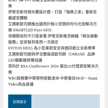
案
伊萊克斯亮相米蘭設計週，打造「瑞典之家」重新定
義感官體驗
艾邁斯歐司朗推出適用於極小空間的均勻光效解決方
案 SMARTLED Pure 0201
母親節送的不只是家電 伊萊克斯推洗碗機「碗全啟動
服務」從安裝到使用一次搞定
EVIYOS HD25 為小型車款安全與通訊樹立全新標準
艾邁斯歐司朗與伊戈爾達成歐司朗（OSRAM）品牌
LED驅動器授權協議
思科於 RSA Conference 2026 展出AI代理資安解決方
案
WBC經典賽中華隊明首戰澳洲 中華電信MOD、Hami
Video熱血直播
近期留言