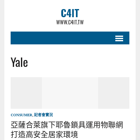
C4IT
WWW.C4IT.TW
Yale
CONSUMER
,
記者會實況
亞薩合萊旗下耶魯鎖具運用物聯網
打造高安全居家環境