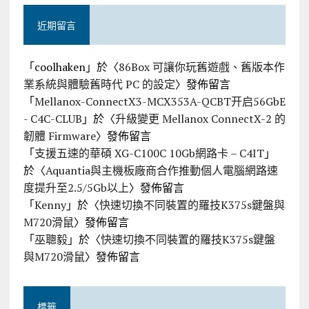
近期留言
「
coolhaken
」於〈
86Box 可讓你玩舊遊戲、舊版本作
業系統與體驗舊時代 PC 的設定
〉發佈留言
「
Mellanox-ConnectX3-MCX353A-QCBT开启56GbE
- C4C-CLUB
」於〈
升級變更 Mellanox ConnectX-2 的
韌體 Firmware
〉發佈留言
「
支援五速的華碩 XG-C100C 10Gb網路卡 – C4IT
」
於〈
Aquantia與主機板廠商合作推動個人電腦網路速
度提升至2.5/5Gb以上
〉發佈留言
「
Kenny
」於〈
快速切換不同裝置的羅技K375s鍵盤與
M720滑鼠
〉發佈留言
「
巫聰毅
」於〈
快速切換不同裝置的羅技K375s鍵盤
與M720滑鼠
〉發佈留言
標籤