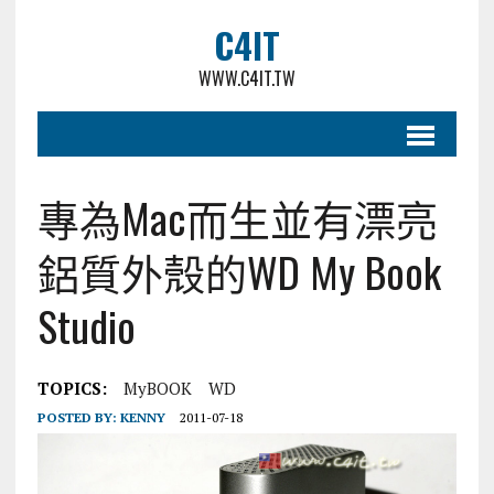
C4IT
WWW.C4IT.TW
專為Mac而生並有漂亮
鋁質外殼的WD My Book
Studio
TOPICS:
MyBOOK
WD
POSTED BY:
KENNY
2011-07-18