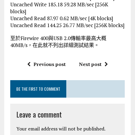
Uncached Write 185.18 59.28 MB/sec [256K
blocks]
Uncached Read 87.97 0.62 MB/sec [4K blocks]
Uncached Read 144.25 26.77 MB/sec [256K blocks]
至於Firewire 400與USB 2.0傳輸率最高大概
40MB/s，在此就不列出詳細測試結果。
Previous post
Next post
BE THE FIRST TO COMMENT
Leave a comment
Your email address will not be published.