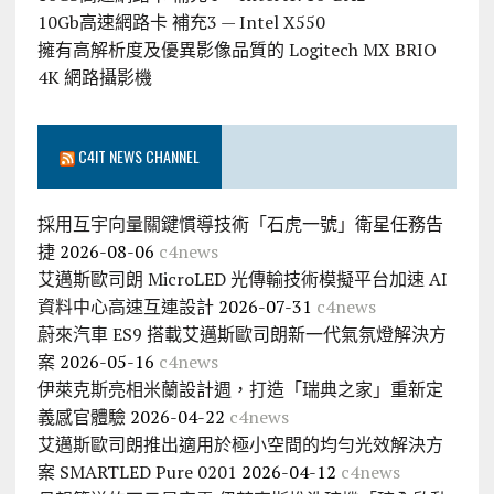
10Gb高速網路卡 補充3 — Intel X550
擁有高解析度及優異影像品質的 Logitech MX BRIO
4K 網路攝影機
C4IT NEWS CHANNEL
採用互宇向量關鍵慣導技術「石虎一號」衛星任務告
捷
2026-08-06
c4news
艾邁斯歐司朗 MicroLED 光傳輸技術模擬平台加速 AI
資料中心高速互連設計
2026-07-31
c4news
蔚來汽車 ES9 搭載艾邁斯歐司朗新一代氣氛燈解決方
案
2026-05-16
c4news
伊萊克斯亮相米蘭設計週，打造「瑞典之家」重新定
義感官體驗
2026-04-22
c4news
艾邁斯歐司朗推出適用於極小空間的均勻光效解決方
案 SMARTLED Pure 0201
2026-04-12
c4news