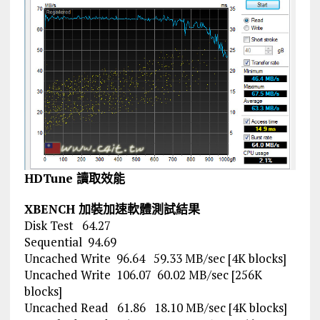
HDTune 讀取效能
XBENCH 加裝加速軟體測試結果
Disk Test 64.27
Sequential 94.69
Uncached Write 96.64 59.33 MB/sec [4K blocks]
Uncached Write 106.07 60.02 MB/sec [256K
blocks]
Uncached Read 61.86 18.10 MB/sec [4K blocks]