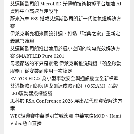
艾邁斯歐司朗 MicroLED 光傳輸技術模擬平台加速 AI
資料中心高速互連設計
蔚來汽車 ES9 搭載艾邁斯歐司朗新一代氣氛燈解決方
案
伊萊克斯亮相米蘭設計週，打造「瑞典之家」重新定
義感官體驗
艾邁斯歐司朗推出適用於極小空間的均勻光效解決方
案 SMARTLED Pure 0201
母親節送的不只是家電 伊萊克斯推洗碗機「碗全啟動
服務」從安裝到使用一次搞定
EVIYOS HD25 為小型車款安全與通訊樹立全新標準
艾邁斯歐司朗與伊戈爾達成歐司朗（OSRAM）品牌
LED驅動器授權協議
思科於 RSA Conference 2026 展出AI代理資安解決方
案
WBC經典賽中華隊明首戰澳洲 中華電信MOD、Hami
Video熱血直播