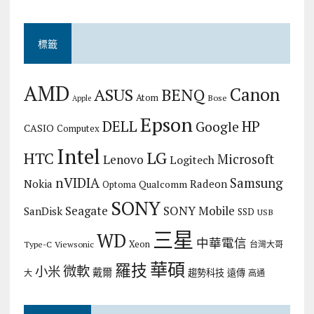
標籤
AMD
Canon
ASUS
BENQ
Atom
Bose
Apple
Epson
DELL
HP
Google
CASIO
Computex
Intel
LG
HTC
Microsoft
Lenovo
Logitech
nVIDIA
Samsung
Nokia
Radeon
Qualcomm
Optoma
SONY
Seagate
SONY Mobile
SanDisk
SSD
USB
三星
WD
中華電信
Xeon
Type-C
Viewsonic
台灣大哥
華碩
羅技
微軟
小米
戴爾
趨勢科技
遠傳
大
高通