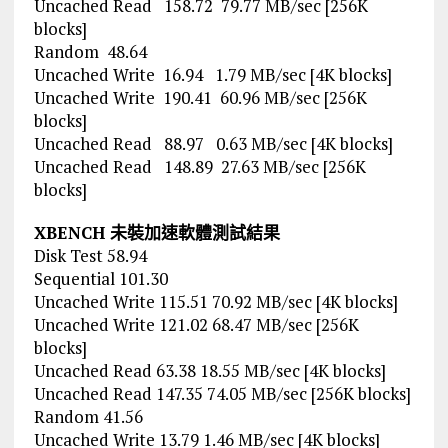
Uncached Read 158.72 79.77 MB/sec [256K
blocks]
Random 48.64
Uncached Write 16.94 1.79 MB/sec [4K blocks]
Uncached Write 190.41 60.96 MB/sec [256K
blocks]
Uncached Read 88.97 0.63 MB/sec [4K blocks]
Uncached Read 148.89 27.63 MB/sec [256K
blocks]
XBENCH 未裝加速軟體測試結果
Disk Test 58.94
Sequential 101.30
Uncached Write 115.51 70.92 MB/sec [4K blocks]
Uncached Write 121.02 68.47 MB/sec [256K
blocks]
Uncached Read 63.38 18.55 MB/sec [4K blocks]
Uncached Read 147.35 74.05 MB/sec [256K blocks]
Random 41.56
Uncached Write 13.79 1.46 MB/sec [4K blocks]