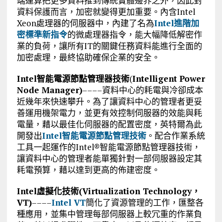
端運算把更多資料推到傳統實體邊界之外，因此對
資料保護而言，加密就變得更加重要。內含Intel
Xeon處理器的伺服器中，內建了名為
Intel進階加
密標準新指令
的微處理器指令，能大幅降低解密作
業的負荷，讓所有IT的關鍵任務資料能進行全面的
加密處理，最終協助確保企業的安全。
Intel
智能電源節點管理器技術
(
Intelligent Power
Node Manager
)
––––資料中心的耗電與冷卻成本
近幾年來快速攀升。為了讓資料中心的管理者更妥
善運用機架電力，並更有效控制伺服器的效能與耗
電量，藉以最佳化伺服器的配置密度，英特爾為此
開發出
Intel智能電源節點管理技術
。配合作業系統
工具一起運作的Intel®智能電源節點管理器技術，
讓資料中心的管理者能單獨針對一部伺服器設定其
耗電預算，藉以達到更高的佈建密度。
Intel
虛擬化技術
(
Virtualization
Technology
，
VT)
––––
Intel VT
簡化了資源管理的工作，匯整各
種應用，並集中管理每部伺服器上較冗重的作業負