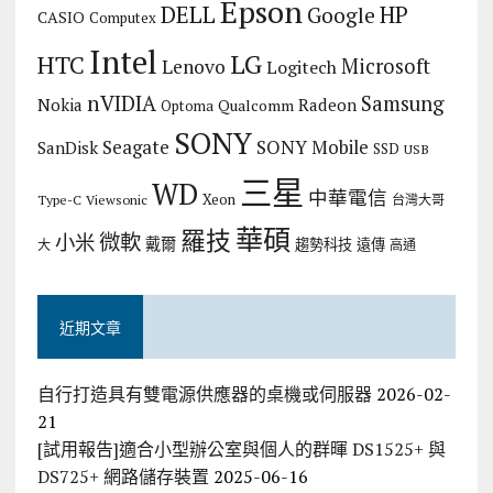
Epson
DELL
HP
Google
CASIO
Computex
Intel
LG
HTC
Microsoft
Lenovo
Logitech
nVIDIA
Samsung
Nokia
Radeon
Qualcomm
Optoma
SONY
Seagate
SONY Mobile
SanDisk
SSD
USB
三星
WD
中華電信
Xeon
Type-C
Viewsonic
台灣大哥
華碩
羅技
微軟
小米
戴爾
趨勢科技
遠傳
大
高通
近期文章
自行打造具有雙電源供應器的桌機或伺服器
2026-02-
21
[試用報告]適合小型辦公室與個人的群暉 DS1525+ 與
DS725+ 網路儲存裝置
2025-06-16