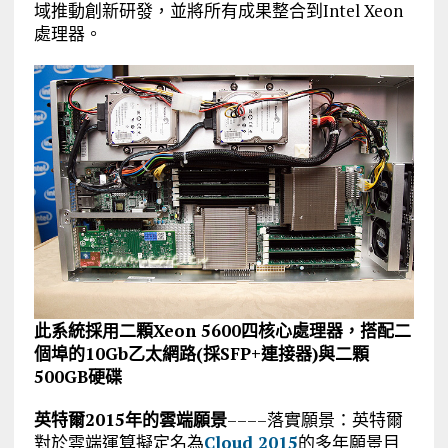
域推動創新研發，並將所有成果整合到Intel Xeon
處理器。
此系統採用二顆Xeon 5600四核心處理器，搭配二
個埠的10Gb乙太網路(採SFP+連接器)與二顆
500GB硬碟
英特爾
2015
年的
雲端願景
––––落實願景：英特爾
對於雲端運算擬定名為
Cloud 2015
的多年願景目