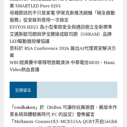
案 SMARTLED Pure 0201
母親節送的不只是家電 伊萊克斯推洗碗機「碗全啟動
服務」從安裝到使用一次搞定
EVIYOS HD25 為小型車款安全與通訊樹立全新標準
艾邁斯歐司朗與伊戈爾達成歐司朗（OSRAM）品牌
LED驅動器授權協議
思科於 RSA Conference 2026 展出AI代理資安解決方
案
WBC經典賽中華隊明首戰澳洲 中華電信MOD、Hami
Video熱血直播
近期留言
「
coolhaken
」於〈
86Box 可讓你玩舊遊戲、舊版本作
業系統與體驗舊時代 PC 的設定
〉發佈留言
「
Mellanox-ConnectX3-MCX353A-QCBT开启56GbE