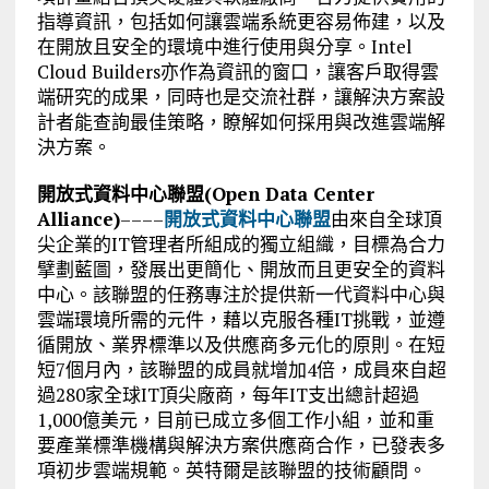
指導資訊，包括如何讓雲端系統更容易佈建，以及
在開放且安全的環境中進行使用與分享。Intel
Cloud Builders亦作為資訊的窗口，讓客戶取得雲
端研究的成果，同時也是交流社群，讓解決方案設
計者能查詢最佳策略，瞭解如何採用與改進雲端解
決方案。
開放式資料中心聯盟(Open Data Center
Alliance)
––––
開放式資料中心聯盟
由來自全球頂
尖企業的IT管理者所組成的獨立組織，目標為合力
擘劃藍圖，發展出更簡化、開放而且更安全的資料
中心。該聯盟的任務專注於提供新一代資料中心與
雲端環境所需的元件，藉以克服各種IT挑戰，並遵
循開放、業界標準以及供應商多元化的原則。在短
短7個月內，該聯盟的成員就增加4倍，成員來自超
過280家全球IT頂尖廠商，每年IT支出總計超過
1,000億美元，目前已成立多個工作小組，並和重
要產業標準機構與解決方案供應商合作，已發表多
項初步雲端規範。英特爾是該聯盟的技術顧問。