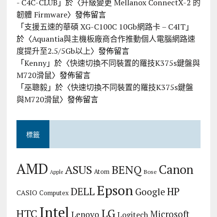
- C4C-CLUB
」於〈
升級變更 Mellanox ConnectX-2 的
韌體 Firmware
〉發佈留言
「
支援五速的華碩 XG-C100C 10Gb網路卡 – C4IT
」
於〈
Aquantia與主機板廠商合作推動個人電腦網路速
度提升至2.5/5Gb以上
〉發佈留言
「
Kenny
」於〈
快速切換不同裝置的羅技K375s鍵盤與
M720滑鼠
〉發佈留言
「
巫聰毅
」於〈
快速切換不同裝置的羅技K375s鍵盤
與M720滑鼠
〉發佈留言
標籤
AMD
Canon
ASUS
BENQ
Atom
Bose
Apple
Epson
DELL
HP
Google
CASIO
Computex
Intel
LG
HTC
Microsoft
Lenovo
Logitech