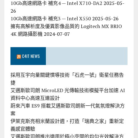
10Gb高速網路卡 補充4 — Intel X710-DA2
2025-05-
26
10Gb高速網路卡 補充3 — Intel X550
2025-05-26
擁有高解析度及優異影像品質的 Logitech MX BRIO
4K 網路攝影機
2024-07-07
C4IT NEWS
採用互宇向量關鍵慣導技術「石虎一號」衛星任務告
捷
艾邁斯歐司朗 MicroLED 光傳輸技術模擬平台加速 AI
資料中心高速互連設計
蔚來汽車 ES9 搭載艾邁斯歐司朗新一代氣氛燈解決方
案
伊萊克斯亮相米蘭設計週，打造「瑞典之家」重新定
義感官體驗
艾邁斯歐司朗推出適用於極小空間的均勻光效解決方