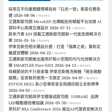
採用互宇向量關鍵慣導技術「石虎一號」衛星任務告
捷
2026-08-06
c4news
艾邁斯歐司朗 MicroLED 光傳輸技術模擬平台加速 AI
資料中心高速互連設計
2026-07-31
c4news
蔚來汽車 ES9 搭載艾邁斯歐司朗新一代氣氛燈解決方
案
2026-05-16
c4news
伊萊克斯亮相米蘭設計週，打造「瑞典之家」重新定
義感官體驗
2026-04-22
c4news
艾邁斯歐司朗推出適用於極小空間的均勻光效解決方
案 SMARTLED Pure 0201
2026-04-12
c4news
母親節送的不只是家電 伊萊克斯推洗碗機「碗全啟動
服務」從安裝到使用一次搞定
2026-04-07
c4news
EVIYOS HD25 為小型車款安全與通訊樹立全新標準
2026-04-02
c4news
艾邁斯歐司朗與伊戈爾達成歐司朗（OSRAM）品牌
LED驅動器授權協議
2026-03-30
c4news
思科於 RSA Conference 2026 展出AI代理資安解決方