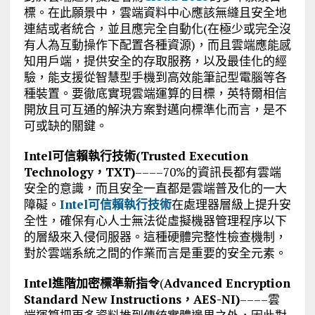
標。在此願景中，雲端資料中心應該無縫且安全地
連結或者統合，並且應完全自動化(在極少或完全沒
有人為互動操作下配置各種資源)，而且雲端應能感
知用戶端，提供安全的存取服務，以及最佳化的經
驗，能支援從智慧型手機到高效能筆記型電腦等各
種裝置。要徹底實現雲端運算的目標，英特爾相信
開放且可互通的解決方案對邁向標準化而言，是不
可或缺的關鍵。
Intel
可信賴執行技術
(
Trusted Execution
Technology
，
TXT)
––––70%的資訊長都有雲端
安全的意識，而且安全一直都是雲端普及化的一大
障礙。
Intel可信賴執行技術
在處理器層級上提升安
全性，確保有心人士無法從虛擬機器管理程序以下
的層級來入侵伺服器。這種硬體完整性檢查機制，
對於雲端系統之間的作業而言是重要的安全元素。
Intel
進階加密標準新指令
(
A
dvanced
E
ncryption
S
tandard
New Instructions
，
AES-NI)
––––雲