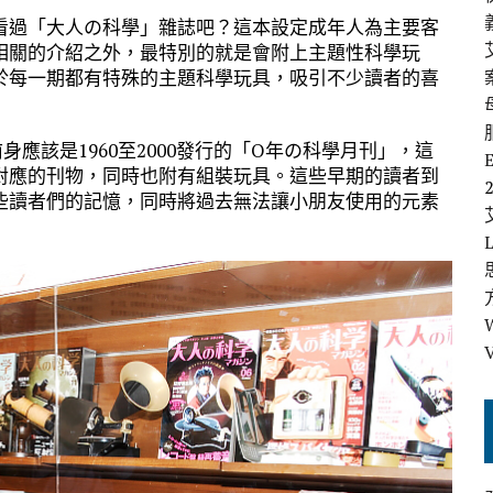
看過「大人の科學」雜誌吧？這本設定成年人為主要客
相關的介紹之外，最特別的就是會附上主題性科學玩
於每一期都有特殊的主題科學玩具，吸引不少讀者的喜
應該是1960至2000發行的「O年の科學月刊」，這
對應的刊物，同時也附有組裝玩具。這些早期的讀者到
些讀者們的記憶，同時將過去無法讓小朋友使用的元素