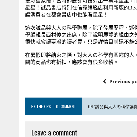
投影星象儀，當時的設計可投射出一萬顆星星，
星星！誠品書店特別在信義旗艦店利用新版的Rea
讓消費者在都會書店中也能看星星！
這次誠品與大人の科學聯展，除了發展歷程、迷
學編輯長西村俊之出席，除了說明展覽的緣由之
很快就會讓臺灣的讀者買，只是詳情目前還不能
在暑假即將結束之際，對大人の科學有興趣的人
關的商品也有折扣，應該會有很多收穫。
Previous po
BE THE FIRST TO COMMENT
ON "誠品與大人の科學讓
Leave a comment