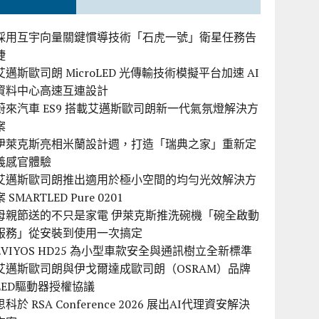
採用互宇向量關鍵慣導技術「石虎一號」衛星任務告
捷
艾邁斯歐司朗 MicroLED 光傳輸技術模擬平台加速 AI
資料中心高速互連設計
蔚來汽車 ES9 搭載艾邁斯歐司朗新一代氣氛燈解決方
案
伊萊克斯亮相米蘭設計週，打造「瑞典之家」重新定
義感官體驗
艾邁斯歐司朗推出適用於極小空間的均勻光效解決方
案 SMARTLED Pure 0201
母親節送的不只是家電 伊萊克斯推洗碗機「碗全啟動
服務」從安裝到使用一次搞定
EVIYOS HD25 為小型車款安全與通訊樹立全新標準
艾邁斯歐司朗與伊戈爾達成歐司朗（OSRAM）品牌
LED驅動器授權協議
思科於 RSA Conference 2026 展出AI代理資安解決