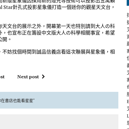
而新版星象儀因採用新的燈光等技術可以投影出五萬顆
l Star針孔式投影星象儀打造一個迷你的觀星天文台，
你天文台的展示之外，開幕第一天也特別請到大人の科
外，也宣布正在籌設中文版大人の科學相關事宜，希望
公開。
，不妨找個時間到誠品信義店看這次聯展與星象儀，相
st
Next post
你在書店也能看星星"