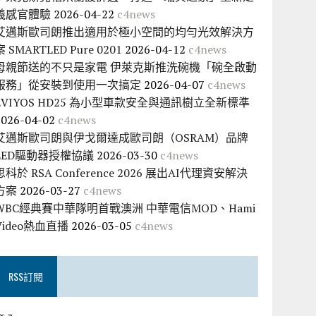
義感官體驗
2026-04-22
c4news
艾邁斯歐司朗推出適用於極小空間的均勻光效解決方
案 SMARTLED Pure 0201
2026-04-12
c4news
母親節送的不只是家電 伊萊克斯推洗碗機「碗全啟動
服務」從安裝到使用一次搞定
2026-04-07
c4news
EVIYOS HD25 為小型車款安全與通訊樹立全新標準
2026-04-02
c4news
艾邁斯歐司朗與伊戈爾達成歐司朗（OSRAM）品牌
LED驅動器授權協議
2026-03-30
c4news
思科於 RSA Conference 2026 展出AI代理資安解決
方案
2026-03-27
c4news
WBC經典賽中華隊明首戰澳洲 中華電信MOD、Hami
Video熱血直播
2026-03-05
c4news
RSS訂閱