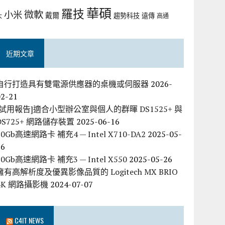
華碩
羅技
微軟
小米
戴爾
趨勢科技
遠傳
大
高通
近期文章
自行打造具有雙電源供應器的桌機或伺服器
2026-
02-21
[試用報告]適合小型辦公室與個人的群暉 DS1525+ 與
DS725+ 網路儲存裝置
2025-06-16
10Gb高速網路卡 補充4 — Intel X710-DA2
2025-05-
26
10Gb高速網路卡 補充3 — Intel X550
2025-05-26
擁有高解析度及優異影像品質的 Logitech MX BRIO
4K 網路攝影機
2024-07-07
C4IT NEWS