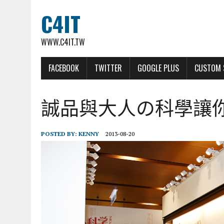
C4IT
WWW.C4IT.TW
FACEBOOK
TWITTER
GOOGLE PLUS
CUSTOM 
誠品與大人の科學讓
POSTED BY:
KENNY
2013-08-20