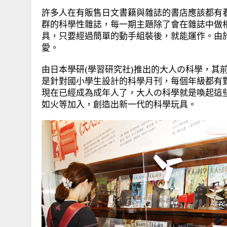
許多人在有販售日文書籍與雜誌的書店應該都有
群的科學性雜誌，每一期主題除了會在雜誌中做
具，只要經過簡單的動手組裝後，就能運作。由
愛。
由日本學研(學習研究社)推出的大人の科學，其前身
是針對國小學生設計的科學月刊，每個年級都有
現在已經成為成年人了，大人の科學就是喚起這
如火等加入，創造出新一代的科學玩具。