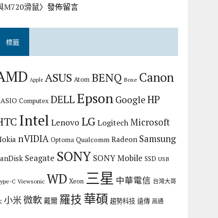
與M720滑鼠
〉發佈留言
標籤
AMD
Canon
ASUS
BENQ
Atom
Bose
Apple
Epson
DELL
HP
Google
CASIO
Computex
Intel
LG
HTC
Microsoft
Lenovo
Logitech
nVIDIA
Samsung
Nokia
Radeon
Qualcomm
Optoma
SONY
Seagate
SONY Mobile
SanDisk
SSD
USB
三星
WD
中華電信
Xeon
ype-C
Viewsonic
台灣大哥
華碩
羅技
微軟
小米
戴爾
趨勢科技
遠傳
大
高通