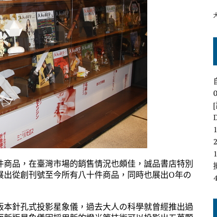
件商品，在臺灣市場的銷售情況也頗佳，誠品書店特別
展出從創刊號至今所有八十件商品，同時也展出O年の
版本針孔式投影星象儀，過去大人の科學就曾經推出過