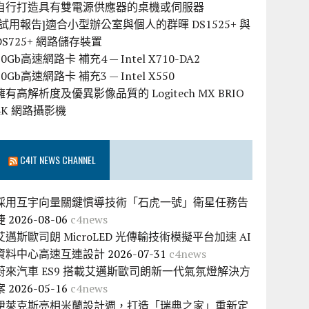
自行打造具有雙電源供應器的桌機或伺服器
[試用報告]適合小型辦公室與個人的群暉 DS1525+ 與
DS725+ 網路儲存裝置
10Gb高速網路卡 補充4 — Intel X710-DA2
10Gb高速網路卡 補充3 — Intel X550
擁有高解析度及優異影像品質的 Logitech MX BRIO
4K 網路攝影機
C4IT NEWS CHANNEL
採用互宇向量關鍵慣導技術「石虎一號」衛星任務告
捷
2026-08-06
c4news
艾邁斯歐司朗 MicroLED 光傳輸技術模擬平台加速 AI
資料中心高速互連設計
2026-07-31
c4news
蔚來汽車 ES9 搭載艾邁斯歐司朗新一代氣氛燈解決方
案
2026-05-16
c4news
伊萊克斯亮相米蘭設計週，打造「瑞典之家」重新定