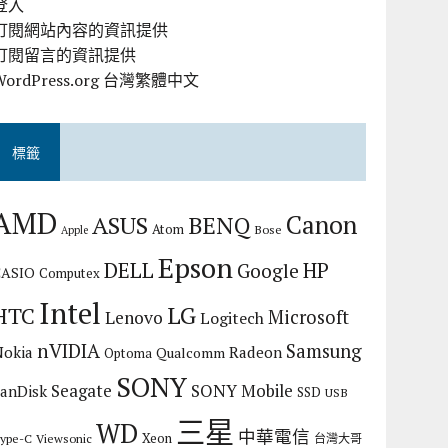
登入
訂閱網站內容的資訊提供
訂閱留言的資訊提供
WordPress.org 台灣繁體中文
標籤
AMD
Canon
ASUS
BENQ
Atom
Bose
Apple
Epson
DELL
HP
Google
CASIO
Computex
Intel
LG
HTC
Microsoft
Lenovo
Logitech
nVIDIA
Samsung
Nokia
Radeon
Qualcomm
Optoma
SONY
Seagate
SONY Mobile
SanDisk
SSD
USB
三星
WD
中華電信
Xeon
ype-C
Viewsonic
台灣大哥