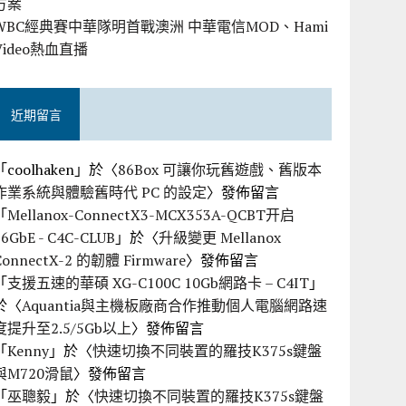
方案
WBC經典賽中華隊明首戰澳洲 中華電信MOD、Hami
Video熱血直播
近期留言
「
coolhaken
」於〈
86Box 可讓你玩舊遊戲、舊版本
作業系統與體驗舊時代 PC 的設定
〉發佈留言
「
Mellanox-ConnectX3-MCX353A-QCBT开启
56GbE - C4C-CLUB
」於〈
升級變更 Mellanox
ConnectX-2 的韌體 Firmware
〉發佈留言
「
支援五速的華碩 XG-C100C 10Gb網路卡 – C4IT
」
於〈
Aquantia與主機板廠商合作推動個人電腦網路速
度提升至2.5/5Gb以上
〉發佈留言
「
Kenny
」於〈
快速切換不同裝置的羅技K375s鍵盤
與M720滑鼠
〉發佈留言
「
巫聰毅
」於〈
快速切換不同裝置的羅技K375s鍵盤