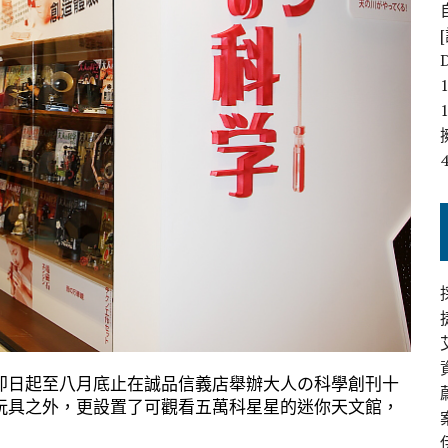
即日起至八月底止在誠品信義店舉辦大人の科學創刊十
玩具之外，更設置了可觀看五萬科星星的迷你天文館，