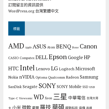
訂閱留言的資訊提供
WordPress.org 台灣繁體中文
標籤
AMD
Canon
ASUS
BENQ
Atom
Bose
Apple
Epson
DELL
HP
Google
CASIO
Computex
Intel
LG
HTC
Microsoft
Lenovo
Logitech
nVIDIA
Samsung
Nokia
Radeon
Qualcomm
Optoma
SONY
Seagate
SONY Mobile
SanDisk
SSD
USB
三星
WD
中華電信
Xeon
Type-C
Viewsonic
台灣大哥
華碩
羅技
微軟
小米
戴爾
趨勢科技
遠傳
大
高通