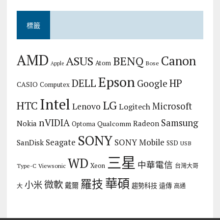
標籤
AMD
Canon
ASUS
BENQ
Atom
Bose
Apple
Epson
DELL
HP
Google
CASIO
Computex
Intel
LG
HTC
Microsoft
Lenovo
Logitech
nVIDIA
Samsung
Nokia
Radeon
Qualcomm
Optoma
SONY
Seagate
SONY Mobile
SanDisk
SSD
USB
三星
WD
中華電信
Xeon
Type-C
Viewsonic
台灣大哥
華碩
羅技
微軟
小米
戴爾
趨勢科技
遠傳
大
高通