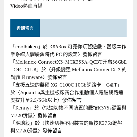
Video熱血直播
近期留言
「
coolhaken
」於〈
86Box 可讓你玩舊遊戲、舊版本作
業系統與體驗舊時代 PC 的設定
〉發佈留言
「
Mellanox-ConnectX3-MCX353A-QCBT开启56GbE
- C4C-CLUB
」於〈
升級變更 Mellanox ConnectX-2 的
韌體 Firmware
〉發佈留言
「
支援五速的華碩 XG-C100C 10Gb網路卡 – C4IT
」
於〈
Aquantia與主機板廠商合作推動個人電腦網路速
度提升至2.5/5Gb以上
〉發佈留言
「
Kenny
」於〈
快速切換不同裝置的羅技K375s鍵盤與
M720滑鼠
〉發佈留言
「
巫聰毅
」於〈
快速切換不同裝置的羅技K375s鍵盤
與M720滑鼠
〉發佈留言