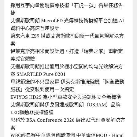
採用互宇向量關鍵慣導技術「石虎一號」衛星任務告
捷
艾邁斯歐司朗 MicroLED 光傳輸技術模擬平台加速 AI
資料中心高速互連設計
蔚來汽車 ES9 搭載艾邁斯歐司朗新一代氣氛燈解決方
案
伊萊克斯亮相米蘭設計週，打造「瑞典之家」重新定
義感官體驗
艾邁斯歐司朗推出適用於極小空間的均勻光效解決方
案 SMARTLED Pure 0201
母親節送的不只是家電 伊萊克斯推洗碗機「碗全啟動
服務」從安裝到使用一次搞定
EVIYOS HD25 為小型車款安全與通訊樹立全新標準
艾邁斯歐司朗與伊戈爾達成歐司朗（OSRAM）品牌
LED驅動器授權協議
思科於 RSA Conference 2026 展出AI代理資安解決方
案
WBC經典賽中華隊明首戰澳洲 中華電信MOD、Hami