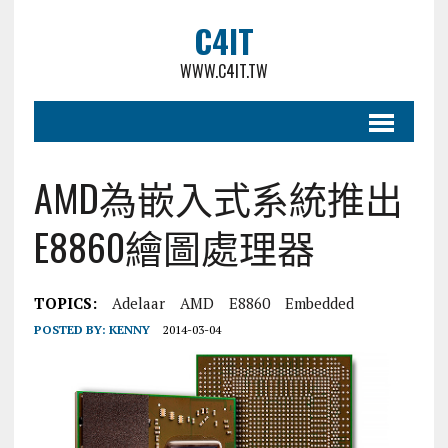
C4IT
WWW.C4IT.TW
AMD為嵌入式系統推出
E8860繪圖處理器
TOPICS:
Adelaar
AMD
E8860
Embedded
POSTED BY:
KENNY
2014-03-04