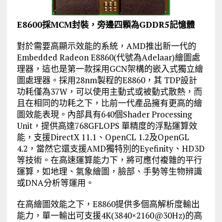
E8600採MCM封裝，旁邊四顆為GDDR5記憶體
對於需要高顯示效能的系統，AMD推出新一代的
Embedded Radeon E8860(代號為Adelaar)繪圖處
理器，這也是第一款採用GCN架構的嵌入式獨立繪
圖處理器。採用28nm製程的E8860，其 TDP設計
功耗僅為37W，可以使用主動式或被動式散熱，而
且在相同的功耗之下，比前一代產品擁有更高的繪
圖效能表現。內部具有640個Shader Processing
Unit，提供高達768GFLOPS 單精度的浮點運算效
能，支援DirectX 11.1、OpenCL 1.2及OpenGL
4.2，當然它還支援AMD獨特別的Eyefinity、HD3D
等技術。在高速運算能力下，將可應付複雜的平行
運算，如地理、氣象繪圖，臉部、手勢等生物辨識
或DNA分析等運用。
在高繪圖效能之下，E8860提供多個高解析度輸出
能力，單一輸出可支援4K(3840×2160@30Hz)的高