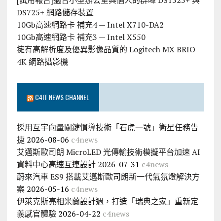
DS725+ 網路儲存裝置
10Gb高速網路卡 補充4 — Intel X710-DA2
10Gb高速網路卡 補充3 — Intel X550
擁有高解析度及優異影像品質的 Logitech MX BRIO
4K 網路攝影機
C4IT NEWS CHANNEL
採用互宇向量關鍵慣導技術「石虎一號」衛星任務告
捷
2026-08-06
c4news
艾邁斯歐司朗 MicroLED 光傳輸技術模擬平台加速 AI
資料中心高速互連設計
2026-07-31
c4news
蔚來汽車 ES9 搭載艾邁斯歐司朗新一代氣氛燈解決方
案
2026-05-16
c4news
伊萊克斯亮相米蘭設計週，打造「瑞典之家」重新定
義感官體驗
2026-04-22
c4news