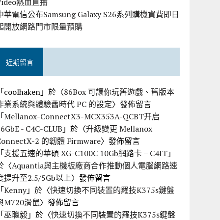
Video熱血直播
中華電信公布Samsung Galaxy S26系列購機資費即日
起開放網路門市限量預購
近期留言
「
coolhaken
」於〈
86Box 可讓你玩舊遊戲、舊版本
作業系統與體驗舊時代 PC 的設定
〉發佈留言
「
Mellanox-ConnectX3-MCX353A-QCBT开启
56GbE - C4C-CLUB
」於〈
升級變更 Mellanox
ConnectX-2 的韌體 Firmware
〉發佈留言
「
支援五速的華碩 XG-C100C 10Gb網路卡 – C4IT
」
於〈
Aquantia與主機板廠商合作推動個人電腦網路速
度提升至2.5/5Gb以上
〉發佈留言
「
Kenny
」於〈
快速切換不同裝置的羅技K375s鍵盤
與M720滑鼠
〉發佈留言
「
巫聰毅
」於〈
快速切換不同裝置的羅技K375s鍵盤