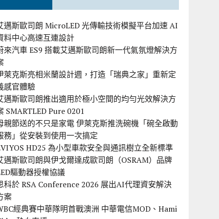
艾邁斯歐司朗 MicroLED 光傳輸技術模擬平台加速 AI
資料中心高速互連設計
蔚來汽車 ES9 搭載艾邁斯歐司朗新一代氣氛燈解決方
案
伊萊克斯亮相米蘭設計週，打造「瑞典之家」重新定
義感官體驗
艾邁斯歐司朗推出適用於極小空間的均勻光效解決方
案 SMARTLED Pure 0201
母親節送的不只是家電 伊萊克斯推洗碗機「碗全啟動
服務」從安裝到使用一次搞定
EVIYOS HD25 為小型車款安全與通訊樹立全新標準
艾邁斯歐司朗與伊戈爾達成歐司朗（OSRAM）品牌
LED驅動器授權協議
思科於 RSA Conference 2026 展出AI代理資安解決
方案
WBC經典賽中華隊明首戰澳洲 中華電信MOD、Hami