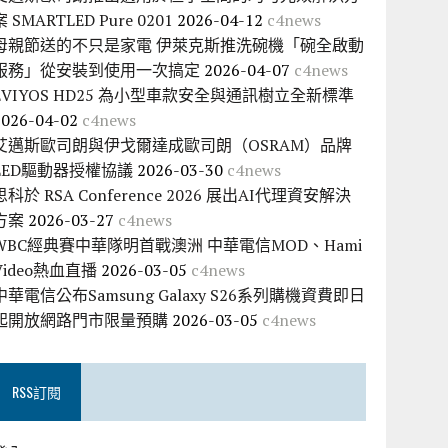
案 SMARTLED Pure 0201
2026-04-12
c4news
母親節送的不只是家電 伊萊克斯推洗碗機「碗全啟動
服務」從安裝到使用一次搞定
2026-04-07
c4news
EVIYOS HD25 為小型車款安全與通訊樹立全新標準
2026-04-02
c4news
艾邁斯歐司朗與伊戈爾達成歐司朗（OSRAM）品牌
LED驅動器授權協議
2026-03-30
c4news
思科於 RSA Conference 2026 展出AI代理資安解決
方案
2026-03-27
c4news
WBC經典賽中華隊明首戰澳洲 中華電信MOD、Hami
Video熱血直播
2026-03-05
c4news
中華電信公布Samsung Galaxy S26系列購機資費即日
起開放網路門市限量預購
2026-03-05
c4news
RSS訂閱