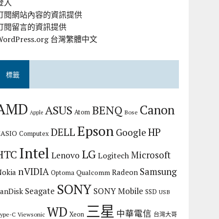
登入
訂閱網站內容的資訊提供
訂閱留言的資訊提供
WordPress.org 台灣繁體中文
標籤
AMD
Canon
ASUS
BENQ
Atom
Bose
Apple
Epson
DELL
HP
Google
CASIO
Computex
Intel
LG
HTC
Microsoft
Lenovo
Logitech
nVIDIA
Samsung
Nokia
Radeon
Qualcomm
Optoma
SONY
Seagate
SONY Mobile
SanDisk
SSD
USB
三星
WD
中華電信
Xeon
ype-C
Viewsonic
台灣大哥