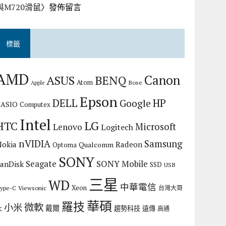
與M720滑鼠
〉發佈留言
標籤
AMD
Canon
ASUS
BENQ
Atom
Bose
Apple
Epson
DELL
HP
Google
CASIO
Computex
Intel
LG
HTC
Microsoft
Lenovo
Logitech
nVIDIA
Samsung
Nokia
Radeon
Qualcomm
Optoma
SONY
Seagate
SONY Mobile
SanDisk
SSD
USB
三星
WD
中華電信
Xeon
ype-C
Viewsonic
台灣大哥
華碩
羅技
微軟
小米
戴爾
趨勢科技
遠傳
大
高通