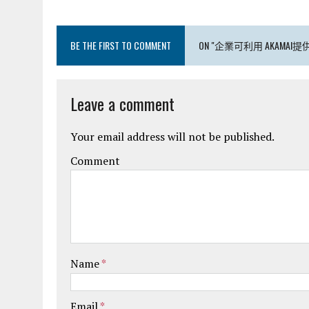
BE THE FIRST TO COMMENT
ON "企業可利用 AKAMA
Leave a comment
Your email address will not be published.
Comment
Name
*
Email
*