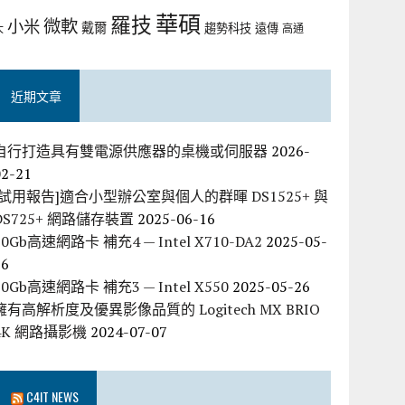
華碩
羅技
微軟
小米
戴爾
趨勢科技
遠傳
大
高通
近期文章
自行打造具有雙電源供應器的桌機或伺服器
2026-
02-21
[試用報告]適合小型辦公室與個人的群暉 DS1525+ 與
DS725+ 網路儲存裝置
2025-06-16
10Gb高速網路卡 補充4 — Intel X710-DA2
2025-05-
26
10Gb高速網路卡 補充3 — Intel X550
2025-05-26
擁有高解析度及優異影像品質的 Logitech MX BRIO
4K 網路攝影機
2024-07-07
C4IT NEWS