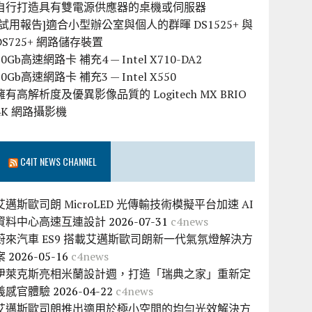
自行打造具有雙電源供應器的桌機或伺服器
[試用報告]適合小型辦公室與個人的群暉 DS1525+ 與
DS725+ 網路儲存裝置
10Gb高速網路卡 補充4 — Intel X710-DA2
10Gb高速網路卡 補充3 — Intel X550
擁有高解析度及優異影像品質的 Logitech MX BRIO
4K 網路攝影機
C4IT NEWS CHANNEL
艾邁斯歐司朗 MicroLED 光傳輸技術模擬平台加速 AI
資料中心高速互連設計
2026-07-31
c4news
蔚來汽車 ES9 搭載艾邁斯歐司朗新一代氣氛燈解決方
案
2026-05-16
c4news
伊萊克斯亮相米蘭設計週，打造「瑞典之家」重新定
義感官體驗
2026-04-22
c4news
艾邁斯歐司朗推出適用於極小空間的均勻光效解決方