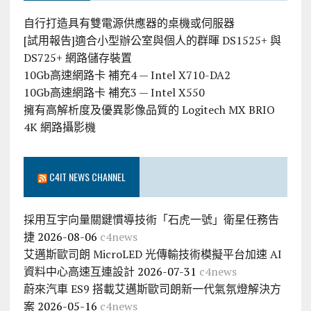
自行打造具有雙電源供應器的桌機或伺服器
[試用報告]適合小型辦公室與個人的群暉 DS1525+ 與
DS725+ 網路儲存裝置
10Gb高速網路卡 補充4 — Intel X710-DA2
10Gb高速網路卡 補充3 — Intel X550
擁有高解析度及優異影像品質的 Logitech MX BRIO
4K 網路攝影機
C4IT NEWS CHANNEL
採用互宇向量關鍵慣導技術「石虎一號」衛星任務告
捷
2026-08-06
c4news
艾邁斯歐司朗 MicroLED 光傳輸技術模擬平台加速 AI
資料中心高速互連設計
2026-07-31
c4news
蔚來汽車 ES9 搭載艾邁斯歐司朗新一代氣氛燈解決方
案
2026-05-16
c4news