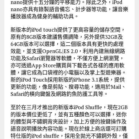
nano提供十五分鐘的平移能力。除此之外，iPod
nano亦具有錄製語音備忘、計步器等功能，讓音樂
播放器成為健身的輔助功具。
新版本的iPod touch提供了更高容量的儲存空間，
原有的8GB版本建議售價調降，另外提供32GB及
64GB版本可以選擇，這二個版本具有更快的處理
效能，並支援OpenGL|ES 2.0，利用內建無線網路
功能及Safari瀏覽器等軟體，不僅方便上網瀏覽，
亦可透過App Store購買與下載各式各樣的應用軟
體，讓它成為口袋裡的小電腦以及掌上型遊樂器。
新的iPod Touch採用新版的iPhone 3.1系統，提供
更新的功能，像是剪貼、搜尋功能，適用於Mail、
Safari的橫向鍵盤及網路釣魚防護工具等。
至於在三月才推出的新版本iPod Shuffle，現在2GB
的版本價位更低了，並有五種顏色可以選擇，迷你
的體型與不鏽鋼背夾設計，加上方便的按鍵操作及
語音說明播放內容功能。現在於線上商店還可訂購
特仕版的iPod shuffle，採用全拋光不鏽鋼外殼，僅