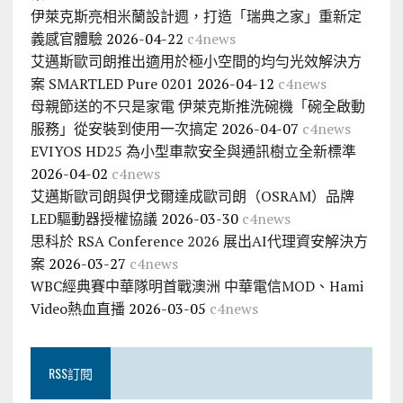
伊萊克斯亮相米蘭設計週，打造「瑞典之家」重新定
義感官體驗
2026-04-22
c4news
艾邁斯歐司朗推出適用於極小空間的均勻光效解決方
案 SMARTLED Pure 0201
2026-04-12
c4news
母親節送的不只是家電 伊萊克斯推洗碗機「碗全啟動
服務」從安裝到使用一次搞定
2026-04-07
c4news
EVIYOS HD25 為小型車款安全與通訊樹立全新標準
2026-04-02
c4news
艾邁斯歐司朗與伊戈爾達成歐司朗（OSRAM）品牌
LED驅動器授權協議
2026-03-30
c4news
思科於 RSA Conference 2026 展出AI代理資安解決方
案
2026-03-27
c4news
WBC經典賽中華隊明首戰澳洲 中華電信MOD、Hami
Video熱血直播
2026-03-05
c4news
RSS訂閱