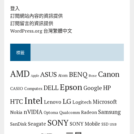
登入
訂閱網站內容的資訊提供
訂閱留言的資訊提供
WordPress.org 台灣繁體中文
標籤
AMD
Canon
ASUS
BENQ
Atom
Bose
Apple
Epson
DELL
HP
Google
CASIO
Computex
Intel
LG
HTC
Microsoft
Lenovo
Logitech
nVIDIA
Samsung
Nokia
Radeon
Qualcomm
Optoma
SONY
Seagate
SONY Mobile
SanDisk
SSD
USB