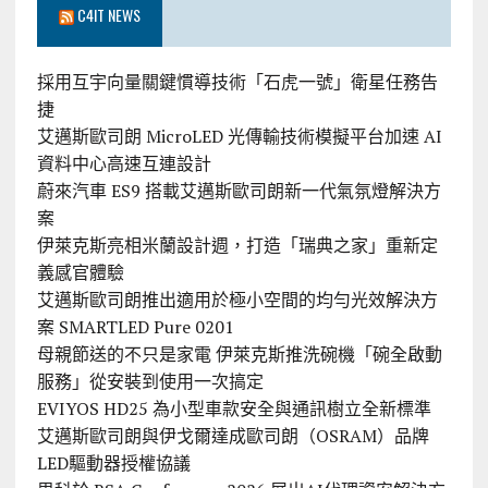
C4IT NEWS
採用互宇向量關鍵慣導技術「石虎一號」衛星任務告
捷
艾邁斯歐司朗 MicroLED 光傳輸技術模擬平台加速 AI
資料中心高速互連設計
蔚來汽車 ES9 搭載艾邁斯歐司朗新一代氣氛燈解決方
案
伊萊克斯亮相米蘭設計週，打造「瑞典之家」重新定
義感官體驗
艾邁斯歐司朗推出適用於極小空間的均勻光效解決方
案 SMARTLED Pure 0201
母親節送的不只是家電 伊萊克斯推洗碗機「碗全啟動
服務」從安裝到使用一次搞定
EVIYOS HD25 為小型車款安全與通訊樹立全新標準
艾邁斯歐司朗與伊戈爾達成歐司朗（OSRAM）品牌
LED驅動器授權協議