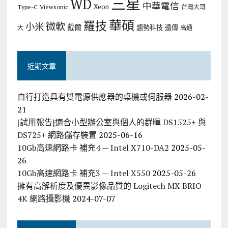
三星
WD
中華電信
Xeon
Type-C
Viewsonic
台灣大哥
華碩
羅技
微軟
小米
戴爾
趨勢科技
遠傳
大
高通
近期文章
自行打造具有雙電源供應器的桌機或伺服器
2026-02-
21
[試用報告]適合小型辦公室與個人的群暉 DS1525+ 與
DS725+ 網路儲存裝置
2025-06-16
10Gb高速網路卡 補充4 — Intel X710-DA2
2025-05-
26
10Gb高速網路卡 補充3 — Intel X550
2025-05-26
擁有高解析度及優異影像品質的 Logitech MX BRIO
4K 網路攝影機
2024-07-07