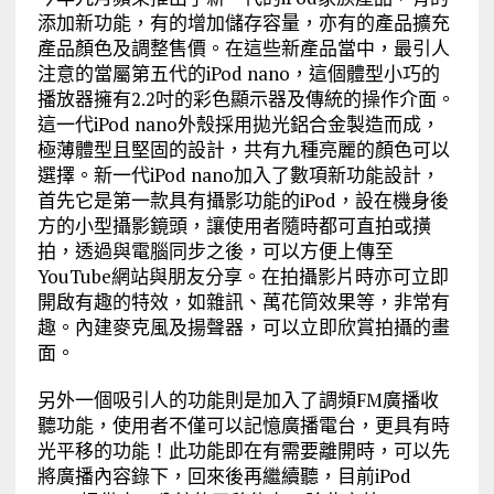
添加新功能，有的增加儲存容量，亦有的產品擴充
產品顏色及調整售價。在這些新產品當中，最引人
注意的當屬第五代的iPod nano，這個體型小巧的
播放器擁有2.2吋的彩色顯示器及傳統的操作介面。
這一代iPod nano外殼採用拋光鋁合金製造而成，
極薄體型且堅固的設計，共有九種亮麗的顏色可以
選擇。新一代iPod nano加入了數項新功能設計，
首先它是第一款具有攝影功能的iPod，設在機身後
方的小型攝影鏡頭，讓使用者隨時都可直拍或撗
拍，透過與電腦同步之後，可以方便上傳至
YouTube網站與朋友分享。在拍攝影片時亦可立即
開啟有趣的特效，如雜訊、萬花筒效果等，非常有
趣。內建麥克風及揚聲器，可以立即欣賞拍攝的畫
面。
另外一個吸引人的功能則是加入了調頻FM廣播收
聽功能，使用者不僅可以記憶廣播電台，更具有時
光平移的功能！此功能即在有需要離開時，可以先
將廣播內容錄下，回來後再繼續聽，目前iPod