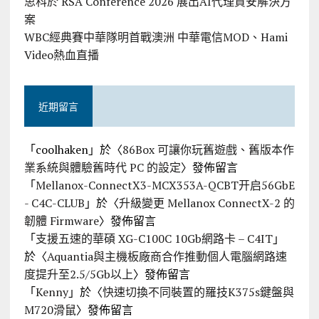
思科於 RSA Conference 2026 展出AI代理資安解決方
案
WBC經典賽中華隊明首戰澳洲 中華電信MOD、Hami
Video熱血直播
近期留言
「
coolhaken
」於〈
86Box 可讓你玩舊遊戲、舊版本作
業系統與體驗舊時代 PC 的設定
〉發佈留言
「
Mellanox-ConnectX3-MCX353A-QCBT开启56GbE
- C4C-CLUB
」於〈
升級變更 Mellanox ConnectX-2 的
韌體 Firmware
〉發佈留言
「
支援五速的華碩 XG-C100C 10Gb網路卡 – C4IT
」
於〈
Aquantia與主機板廠商合作推動個人電腦網路速
度提升至2.5/5Gb以上
〉發佈留言
「
Kenny
」於〈
快速切換不同裝置的羅技K375s鍵盤與
M720滑鼠
〉發佈留言