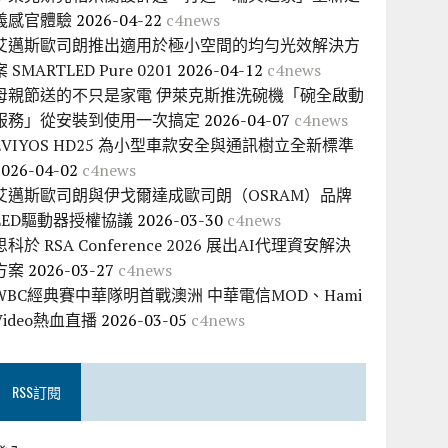
義感官體驗
2026-04-22
c4news
艾邁斯歐司朗推出適用於極小空間的均勻光效解決方
案 SMARTLED Pure 0201
2026-04-12
c4news
母親節送的不只是家電 伊萊克斯推洗碗機「碗全啟動
服務」從安裝到使用一次搞定
2026-04-07
c4news
EVIYOS HD25 為小型車款安全與通訊樹立全新標準
2026-04-02
c4news
艾邁斯歐司朗與伊戈爾達成歐司朗（OSRAM）品牌
LED驅動器授權協議
2026-03-30
c4news
思科於 RSA Conference 2026 展出AI代理資安解決
方案
2026-03-27
c4news
WBC經典賽中華隊明首戰澳洲 中華電信MOD、Hami
Video熱血直播
2026-03-05
c4news
RSS訂閱