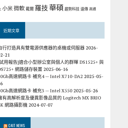
華碩
羅技
微軟
小米
戴爾
趨勢科技
遠傳
大
高通
近期文章
自行打造具有雙電源供應器的桌機或伺服器
2026-
02-21
[試用報告]適合小型辦公室與個人的群暉 DS1525+ 與
DS725+ 網路儲存裝置
2025-06-16
10Gb高速網路卡 補充4 — Intel X710-DA2
2025-05-
26
10Gb高速網路卡 補充3 — Intel X550
2025-05-26
擁有高解析度及優異影像品質的 Logitech MX BRIO
4K 網路攝影機
2024-07-07
C4IT NEWS