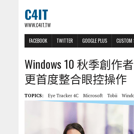
C4IT
WWW.C4IT.TW
FACEBOOK
TWITTER
GOOGLE PLUS
CUSTOM 
Windows 10 秋季
更首度整合眼控操作
TOPICS:
Eye Tracker 4C
Microsoft
Tobii
Windo