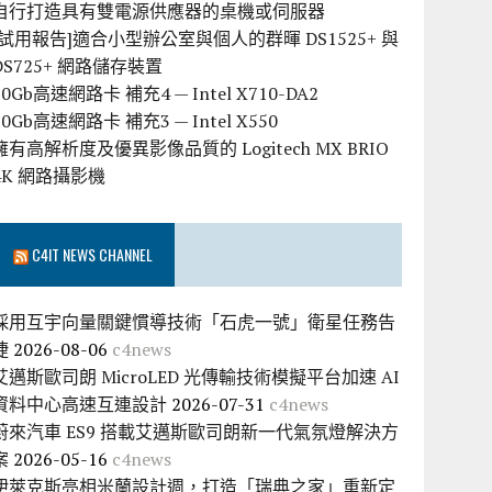
自行打造具有雙電源供應器的桌機或伺服器
[試用報告]適合小型辦公室與個人的群暉 DS1525+ 與
DS725+ 網路儲存裝置
10Gb高速網路卡 補充4 — Intel X710-DA2
10Gb高速網路卡 補充3 — Intel X550
擁有高解析度及優異影像品質的 Logitech MX BRIO
4K 網路攝影機
C4IT NEWS CHANNEL
採用互宇向量關鍵慣導技術「石虎一號」衛星任務告
捷
2026-08-06
c4news
艾邁斯歐司朗 MicroLED 光傳輸技術模擬平台加速 AI
資料中心高速互連設計
2026-07-31
c4news
蔚來汽車 ES9 搭載艾邁斯歐司朗新一代氣氛燈解決方
案
2026-05-16
c4news
伊萊克斯亮相米蘭設計週，打造「瑞典之家」重新定