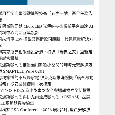
採用互宇向量關鍵慣導技術「石虎一號」衛星任務告
捷
艾邁斯歐司朗 MicroLED 光傳輸技術模擬平台加速 AI
資料中心高速互連設計
蔚來汽車 ES9 搭載艾邁斯歐司朗新一代氣氛燈解決方
案
伊萊克斯亮相米蘭設計週，打造「瑞典之家」重新定
義感官體驗
艾邁斯歐司朗推出適用於極小空間的均勻光效解決方
案 SMARTLED Pure 0201
母親節送的不只是家電 伊萊克斯推洗碗機「碗全啟動
服務」從安裝到使用一次搞定
EVIYOS HD25 為小型車款安全與通訊樹立全新標準
艾邁斯歐司朗與伊戈爾達成歐司朗（OSRAM）品牌
LED驅動器授權協議
思科於 RSA Conference 2026 展出AI代理資安解決