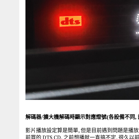
解碼器/擴大機解碼時顯示對應燈號(各設備不同, 
影片播放設定算是簡單, 但是目前遇到問題是播放 DTS
前買的 DTS CD, 之前想播就一直搞不定, 很久以前