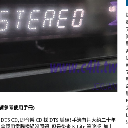
請參考使用手冊)
 CD, 即音樂 CD 採 DTS 編碼! 手邊有片大約二十年
曾經用電腦播過沒問題, 但是後來 K-Lite 等改版, 加上