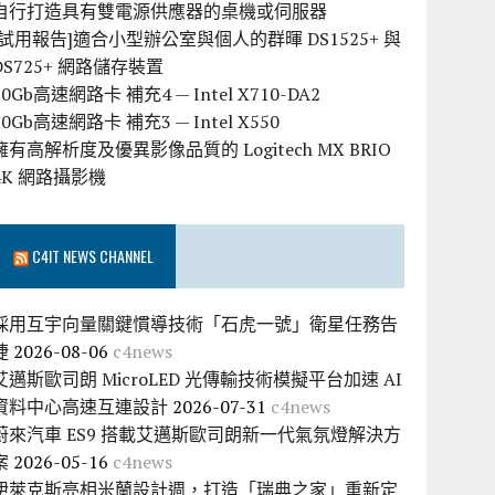
自行打造具有雙電源供應器的桌機或伺服器
[試用報告]適合小型辦公室與個人的群暉 DS1525+ 與
DS725+ 網路儲存裝置
10Gb高速網路卡 補充4 — Intel X710-DA2
10Gb高速網路卡 補充3 — Intel X550
擁有高解析度及優異影像品質的 Logitech MX BRIO
4K 網路攝影機
C4IT NEWS CHANNEL
採用互宇向量關鍵慣導技術「石虎一號」衛星任務告
捷
2026-08-06
c4news
艾邁斯歐司朗 MicroLED 光傳輸技術模擬平台加速 AI
資料中心高速互連設計
2026-07-31
c4news
蔚來汽車 ES9 搭載艾邁斯歐司朗新一代氣氛燈解決方
案
2026-05-16
c4news
伊萊克斯亮相米蘭設計週，打造「瑞典之家」重新定