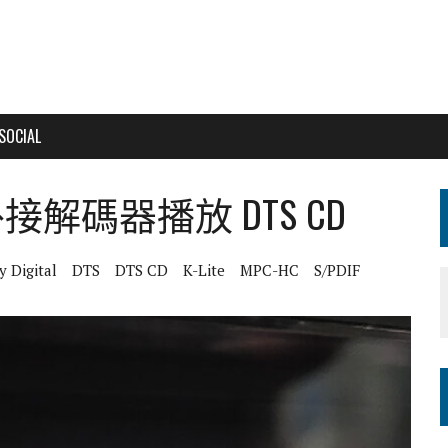
SOCIAL
電腦外接解碼器播放 DTS CD
y Digital
DTS
DTS CD
K-Lite
MPC-HC
S/PDIF