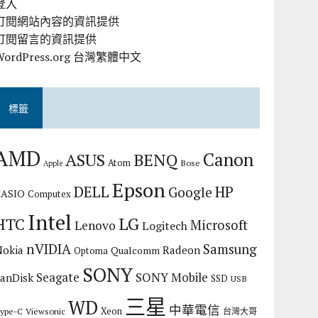
登入
訂閱網站內容的資訊提供
訂閱留言的資訊提供
WordPress.org 台灣繁體中文
標籤
AMD
Canon
ASUS
BENQ
Atom
Bose
Apple
Epson
DELL
HP
Google
CASIO
Computex
Intel
LG
HTC
Microsoft
Lenovo
Logitech
nVIDIA
Samsung
Nokia
Radeon
Qualcomm
Optoma
SONY
Seagate
SONY Mobile
SanDisk
SSD
USB
三星
WD
中華電信
Xeon
ype-C
Viewsonic
台灣大哥