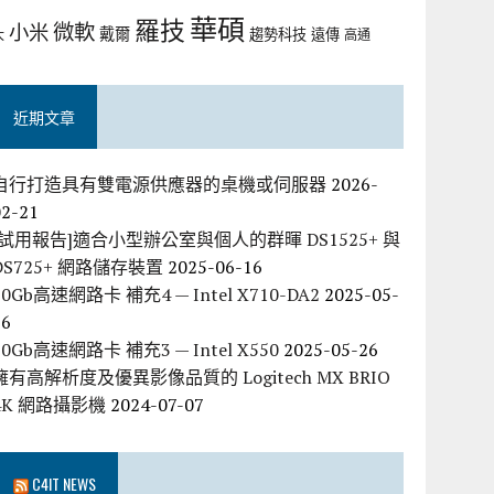
華碩
羅技
微軟
小米
戴爾
趨勢科技
遠傳
大
高通
近期文章
自行打造具有雙電源供應器的桌機或伺服器
2026-
02-21
[試用報告]適合小型辦公室與個人的群暉 DS1525+ 與
DS725+ 網路儲存裝置
2025-06-16
10Gb高速網路卡 補充4 — Intel X710-DA2
2025-05-
26
10Gb高速網路卡 補充3 — Intel X550
2025-05-26
擁有高解析度及優異影像品質的 Logitech MX BRIO
4K 網路攝影機
2024-07-07
C4IT NEWS