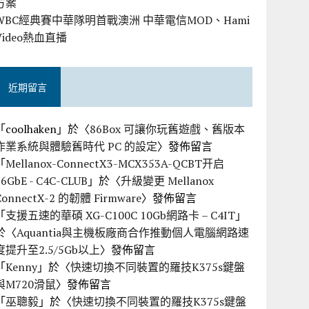
方案
WBC經典賽中華隊明首戰澳洲 中華電信MOD、Hami
Video熱血直播
近期留言
「
coolhaken
」於〈
86Box 可讓你玩舊遊戲、舊版本
作業系統與體驗舊時代 PC 的設定
〉發佈留言
「
Mellanox-ConnectX3-MCX353A-QCBT开启
56GbE - C4C-CLUB
」於〈
升級變更 Mellanox
ConnectX-2 的韌體 Firmware
〉發佈留言
「
支援五速的華碩 XG-C100C 10Gb網路卡 – C4IT
」
於〈
Aquantia與主機板廠商合作推動個人電腦網路速
度提升至2.5/5Gb以上
〉發佈留言
「
Kenny
」於〈
快速切換不同裝置的羅技K375s鍵盤
與M720滑鼠
〉發佈留言
「
巫聰毅
」於〈
快速切換不同裝置的羅技K375s鍵盤