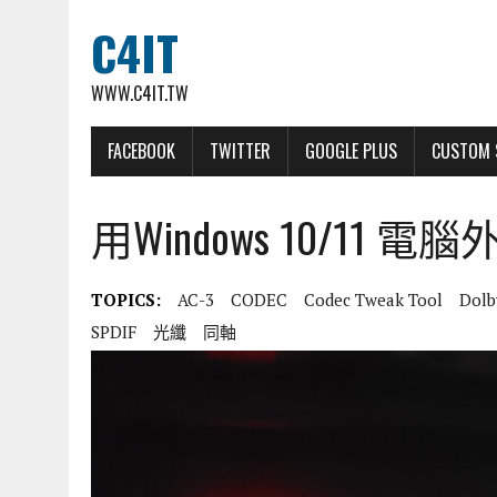
C4IT
WWW.C4IT.TW
FACEBOOK
TWITTER
GOOGLE PLUS
CUSTOM 
用Windows 10/11 
TOPICS:
AC-3
CODEC
Codec Tweak Tool
Dolb
SPDIF
光纖
同軸