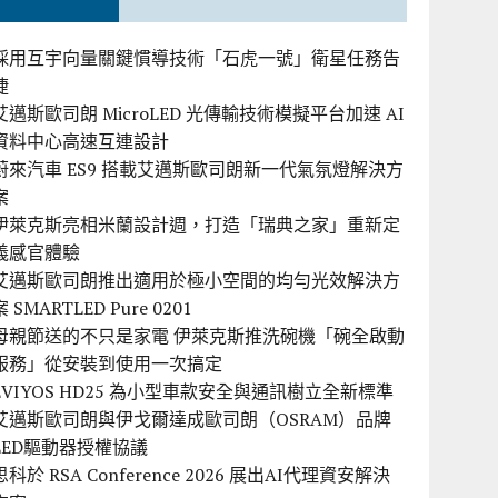
採用互宇向量關鍵慣導技術「石虎一號」衛星任務告
捷
艾邁斯歐司朗 MicroLED 光傳輸技術模擬平台加速 AI
資料中心高速互連設計
蔚來汽車 ES9 搭載艾邁斯歐司朗新一代氣氛燈解決方
案
伊萊克斯亮相米蘭設計週，打造「瑞典之家」重新定
義感官體驗
艾邁斯歐司朗推出適用於極小空間的均勻光效解決方
案 SMARTLED Pure 0201
母親節送的不只是家電 伊萊克斯推洗碗機「碗全啟動
服務」從安裝到使用一次搞定
EVIYOS HD25 為小型車款安全與通訊樹立全新標準
艾邁斯歐司朗與伊戈爾達成歐司朗（OSRAM）品牌
LED驅動器授權協議
思科於 RSA Conference 2026 展出AI代理資安解決