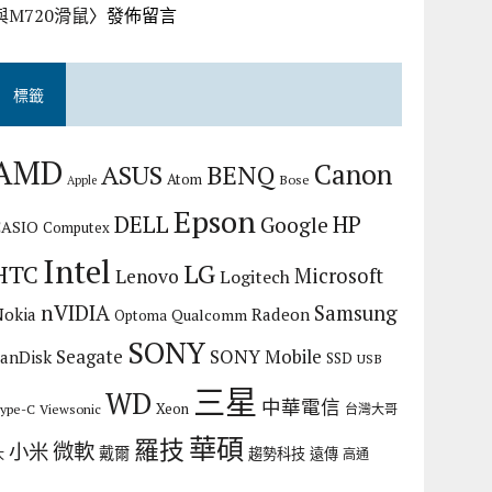
與M720滑鼠
〉發佈留言
標籤
AMD
Canon
ASUS
BENQ
Atom
Bose
Apple
Epson
DELL
HP
Google
CASIO
Computex
Intel
LG
HTC
Microsoft
Lenovo
Logitech
nVIDIA
Samsung
Nokia
Radeon
Qualcomm
Optoma
SONY
Seagate
SONY Mobile
SanDisk
SSD
USB
三星
WD
中華電信
Xeon
ype-C
Viewsonic
台灣大哥
華碩
羅技
微軟
小米
戴爾
趨勢科技
遠傳
大
高通