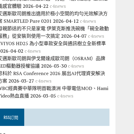
義感官體驗
2026-04-22
c4news
艾邁斯歐司朗推出適用於極小空間的均勻光效解決方
案 SMARTLED Pure 0201
2026-04-12
c4news
母親節送的不只是家電 伊萊克斯推洗碗機「碗全啟動
服務」從安裝到使用一次搞定
2026-04-07
c4news
EVIYOS HD25 為小型車款安全與通訊樹立全新標準
2026-04-02
c4news
艾邁斯歐司朗與伊戈爾達成歐司朗（OSRAM）品牌
LED驅動器授權協議
2026-03-30
c4news
思科於 RSA Conference 2026 展出AI代理資安解決
方案
2026-03-27
c4news
WBC經典賽中華隊明首戰澳洲 中華電信MOD、Hami
Video熱血直播
2026-03-05
c4news
RSS訂閱