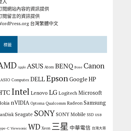
登入
訂閱網站內容的資訊提供
訂閱留言的資訊提供
WordPress.org 台灣繁體中文
標籤
AMD
Canon
ASUS
BENQ
Atom
Bose
Apple
Epson
DELL
HP
Google
CASIO
Computex
Intel
LG
HTC
Microsoft
Lenovo
Logitech
nVIDIA
Samsung
Nokia
Radeon
Qualcomm
Optoma
SONY
Seagate
SONY Mobile
SanDisk
SSD
USB
三星
WD
中華電信
Xeon
ype-C
Viewsonic
台灣大哥