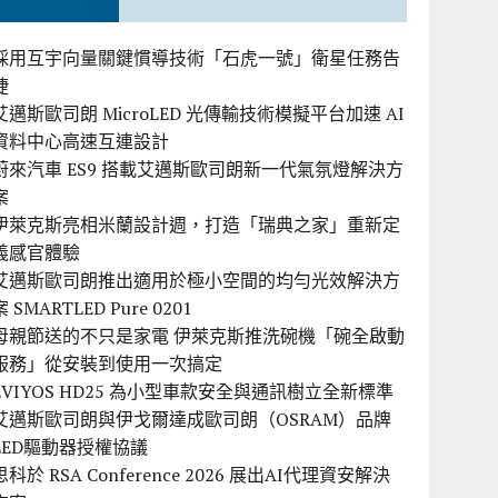
採用互宇向量關鍵慣導技術「石虎一號」衛星任務告
捷
艾邁斯歐司朗 MicroLED 光傳輸技術模擬平台加速 AI
資料中心高速互連設計
蔚來汽車 ES9 搭載艾邁斯歐司朗新一代氣氛燈解決方
案
伊萊克斯亮相米蘭設計週，打造「瑞典之家」重新定
義感官體驗
艾邁斯歐司朗推出適用於極小空間的均勻光效解決方
案 SMARTLED Pure 0201
母親節送的不只是家電 伊萊克斯推洗碗機「碗全啟動
服務」從安裝到使用一次搞定
EVIYOS HD25 為小型車款安全與通訊樹立全新標準
艾邁斯歐司朗與伊戈爾達成歐司朗（OSRAM）品牌
LED驅動器授權協議
思科於 RSA Conference 2026 展出AI代理資安解決