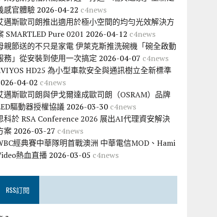
義感官體驗
2026-04-22
c4news
艾邁斯歐司朗推出適用於極小空間的均勻光效解決方
案 SMARTLED Pure 0201
2026-04-12
c4news
母親節送的不只是家電 伊萊克斯推洗碗機「碗全啟動
服務」從安裝到使用一次搞定
2026-04-07
c4news
EVIYOS HD25 為小型車款安全與通訊樹立全新標準
2026-04-02
c4news
艾邁斯歐司朗與伊戈爾達成歐司朗（OSRAM）品牌
LED驅動器授權協議
2026-03-30
c4news
思科於 RSA Conference 2026 展出AI代理資安解決
方案
2026-03-27
c4news
WBC經典賽中華隊明首戰澳洲 中華電信MOD、Hami
Video熱血直播
2026-03-05
c4news
RSS訂閱