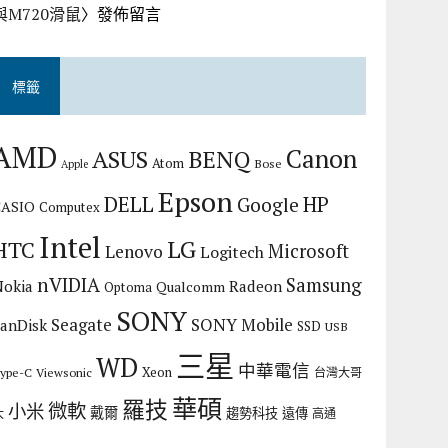
與M720滑鼠
〉發佈留言
標籤
AMD
Canon
ASUS
BENQ
Atom
Bose
Apple
Epson
DELL
HP
Google
CASIO
Computex
Intel
LG
HTC
Microsoft
Lenovo
Logitech
nVIDIA
Samsung
Nokia
Radeon
Qualcomm
Optoma
SONY
Seagate
SONY Mobile
SanDisk
SSD
USB
三星
WD
中華電信
Xeon
ype-C
Viewsonic
台灣大哥
華碩
羅技
微軟
小米
戴爾
趨勢科技
遠傳
大
高通