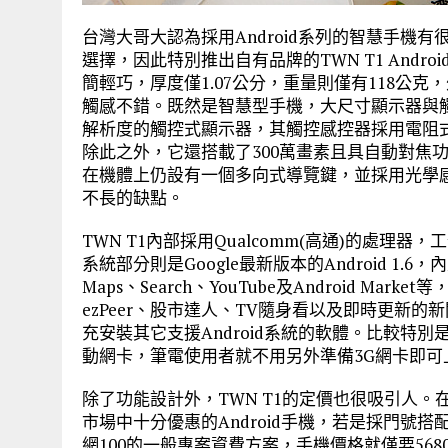
台灣大哥大認為採用Android系列的智慧手機
選擇，因此特別推出自有品牌的TWN T1 And
簡輕巧，厚度僅1.07公分，重量則僅有118公
觸感不錯。既然是智慧型手機，大尺寸顯示器與觸控
解析度的觸控式顯示器，其觸控感控器採用電阻
除此之外，它還搭載了300萬畫素且具自動對焦
在機體上仍設有一個多向式導覽鍵，並採用光學
不長的缺點。
TWN T1內部採用Qualcomm(高通)的處理器
系統部分則是Google最新版本的Android 1.6，內
Maps、Search、YouTube及Android 
ezPeer、股市達人、TV隨身看以及即時更新的
充安裝其它支援Android系統的軟體。比較特別
動網卡，筆電使用者就不用另外準備3G網卡即可
除了功能設計外，TWN T1的定價也很吸引人。
市場中十分優惠的Android手機，若是採門號
網100的一般專案資費方案，手機價格就僅要568