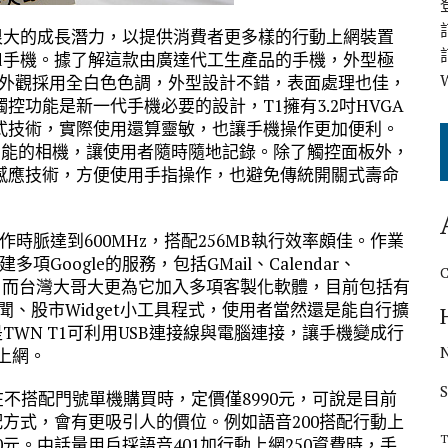
有很大的成長潛力，以提供消費者更多樣的行動上網裝置
roid手機。據了解這款由廣達代工生產品的手機，外型極
克，外觀採用全白色色調，外型設計不錯，表面處理也佳，
功能是新一代手機必要的設計，T1擁有3.2吋HVGA
式技術，實際使用還算靈敏，也讓手機操作更加便利。
功能的相機，讓使用者隨時隨地記錄。除了觸控面板外，
感應技術，方便使用手指操作，也避免傳統開關式壽命
，工作時脈達到600MHz，搭配256MB執行效率頗佳。作業
建多項Google的服務，包括GMail、Calendar、
Market等，而台灣大哥大更為它加入多項客製化軟體，目前包括有
新聞、股市Widget小工具程式，使用者當然還是能自行擴
是TWN T1可利用USB連接線與電腦連接，讓手機變成行
上網。
在不搭配門號單機購買時，定價僅8990元，可說是目前
搭配方式，會有更吸引人的價位。例如語音200搭配行動上
T
0元。中話量用戶採語音401加行動上網250資費時，手