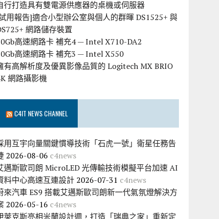
自行打造具有雙電源供應器的桌機或伺服器
[試用報告]適合小型辦公室與個人的群暉 DS1525+ 與
DS725+ 網路儲存裝置
10Gb高速網路卡 補充4 — Intel X710-DA2
10Gb高速網路卡 補充3 — Intel X550
擁有高解析度及優異影像品質的 Logitech MX BRIO
4K 網路攝影機
C4IT NEWS CHANNEL
採用互宇向量關鍵慣導技術「石虎一號」衛星任務告
捷
2026-08-06
c4news
艾邁斯歐司朗 MicroLED 光傳輸技術模擬平台加速 AI
資料中心高速互連設計
2026-07-31
c4news
蔚來汽車 ES9 搭載艾邁斯歐司朗新一代氣氛燈解決方
案
2026-05-16
c4news
伊萊克斯亮相米蘭設計週，打造「瑞典之家」重新定