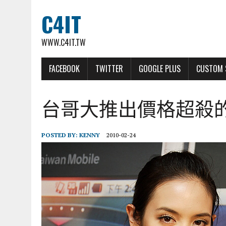
C4IT
WWW.C4IT.TW
FACEBOOK
TWITTER
GOOGLE PLUS
CUSTOM 
台哥大推出價格超殺的自
POSTED BY:
KENNY
2010-02-24