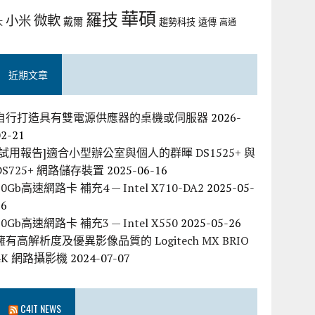
華碩
羅技
微軟
小米
戴爾
趨勢科技
遠傳
大
高通
近期文章
自行打造具有雙電源供應器的桌機或伺服器
2026-
02-21
[試用報告]適合小型辦公室與個人的群暉 DS1525+ 與
DS725+ 網路儲存裝置
2025-06-16
10Gb高速網路卡 補充4 — Intel X710-DA2
2025-05-
26
10Gb高速網路卡 補充3 — Intel X550
2025-05-26
擁有高解析度及優異影像品質的 Logitech MX BRIO
4K 網路攝影機
2024-07-07
C4IT NEWS