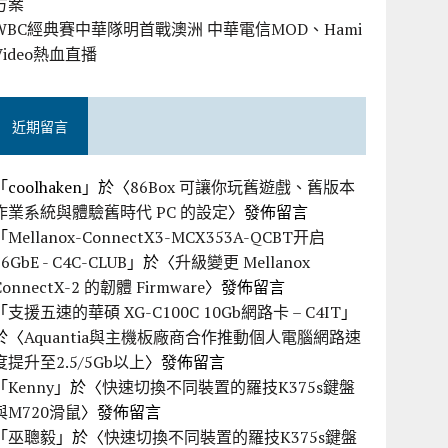
方案
WBC經典賽中華隊明首戰澳洲 中華電信MOD、Hami
Video熱血直播
近期留言
「
coolhaken
」於〈
86Box 可讓你玩舊遊戲、舊版本
作業系統與體驗舊時代 PC 的設定
〉發佈留言
「
Mellanox-ConnectX3-MCX353A-QCBT开启
56GbE - C4C-CLUB
」於〈
升級變更 Mellanox
ConnectX-2 的韌體 Firmware
〉發佈留言
「
支援五速的華碩 XG-C100C 10Gb網路卡 – C4IT
」
於〈
Aquantia與主機板廠商合作推動個人電腦網路速
度提升至2.5/5Gb以上
〉發佈留言
「
Kenny
」於〈
快速切換不同裝置的羅技K375s鍵盤
與M720滑鼠
〉發佈留言
「
巫聰毅
」於〈
快速切換不同裝置的羅技K375s鍵盤