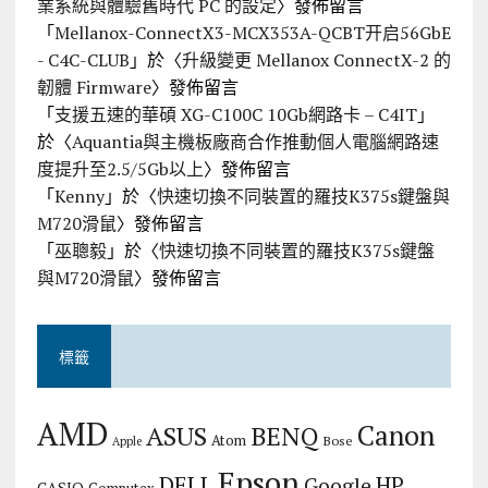
業系統與體驗舊時代 PC 的設定
〉發佈留言
「
Mellanox-ConnectX3-MCX353A-QCBT开启56GbE
- C4C-CLUB
」於〈
升級變更 Mellanox ConnectX-2 的
韌體 Firmware
〉發佈留言
「
支援五速的華碩 XG-C100C 10Gb網路卡 – C4IT
」
於〈
Aquantia與主機板廠商合作推動個人電腦網路速
度提升至2.5/5Gb以上
〉發佈留言
「
Kenny
」於〈
快速切換不同裝置的羅技K375s鍵盤與
M720滑鼠
〉發佈留言
「
巫聰毅
」於〈
快速切換不同裝置的羅技K375s鍵盤
與M720滑鼠
〉發佈留言
標籤
AMD
Canon
ASUS
BENQ
Atom
Bose
Apple
Epson
DELL
HP
Google
CASIO
Computex