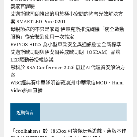
義感官體驗
艾邁斯歐司朗推出適用於極小空間的均勻光效解決方
案 SMARTLED Pure 0201
母親節送的不只是家電 伊萊克斯推洗碗機「碗全啟動
服務」從安裝到使用一次搞定
EVIYOS HD25 為小型車款安全與通訊樹立全新標準
艾邁斯歐司朗與伊戈爾達成歐司朗（OSRAM）品牌
LED驅動器授權協議
思科於 RSA Conference 2026 展出AI代理資安解決方
案
WBC經典賽中華隊明首戰澳洲 中華電信MOD、Hami
Video熱血直播
近期留言
「
coolhaken
」於〈
86Box 可讓你玩舊遊戲、舊版本作