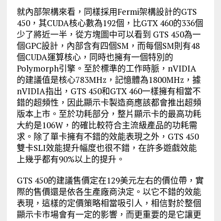
就內部架構來看，同樣採用Fermi架構設計的GTS
450，其CUDA核心數為192個，比GTX 460的336個
少了將近一半，從方塊圖中可以看到 GTS 450為一
個GPC設計，內部含有四個SM，而每個SM則有48
個CUDA運算核心，同時也擁有一個特別的
Polymorph引擎。至於標準的工作時脈，nVIDIA
的建議值是核心783MHz，記憶體為1800MHz，據
nVIDIA指出，GTS 450和GTX 460一樣擁有相當不
錯的超頻性，因此顯示卡製造商應該都會推出超頻
版本上市。至於功耗部分，整片顯示卡的最高功耗
大約是106W，的確比較符合主流級產品的功耗需
求。除了單卡擁有不錯的效能表現之外，GTS 450
雙卡SLI效能提升幅度也很不錯，在許多遊戲效能
上幾乎都有90%以上的提升。
GTS 450的建議售價定在129美元左右的價位帶，實
際的售價還是依各生產廠商決定。以它不錯的效能
表現，這樣的定價策略相當吸引人，相信對於整個
顯示卡市場會有一定的影響，而更重要的是它讓更