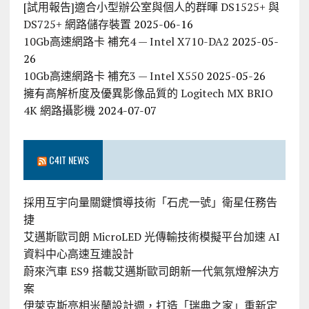
[試用報告]適合小型辦公室與個人的群暉 DS1525+ 與
DS725+ 網路儲存裝置
2025-06-16
10Gb高速網路卡 補充4 — Intel X710-DA2
2025-05-
26
10Gb高速網路卡 補充3 — Intel X550
2025-05-26
擁有高解析度及優異影像品質的 Logitech MX BRIO
4K 網路攝影機
2024-07-07
C4IT NEWS
採用互宇向量關鍵慣導技術「石虎一號」衛星任務告
捷
艾邁斯歐司朗 MicroLED 光傳輸技術模擬平台加速 AI
資料中心高速互連設計
蔚來汽車 ES9 搭載艾邁斯歐司朗新一代氣氛燈解決方
案
伊萊克斯亮相米蘭設計週，打造「瑞典之家」重新定