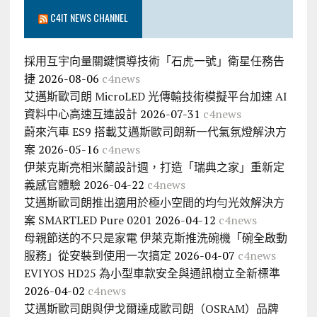
C4IT NEWS CHANNEL
採用互宇向量關鍵慣導技術「石虎一號」衛星任務告
捷
2026-08-06
c4news
艾邁斯歐司朗 MicroLED 光傳輸技術模擬平台加速 AI
資料中心高速互連設計
2026-07-31
c4news
蔚來汽車 ES9 搭載艾邁斯歐司朗新一代氣氛燈解決方
案
2026-05-16
c4news
伊萊克斯亮相米蘭設計週，打造「瑞典之家」重新定
義感官體驗
2026-04-22
c4news
艾邁斯歐司朗推出適用於極小空間的均勻光效解決方
案 SMARTLED Pure 0201
2026-04-12
c4news
母親節送的不只是家電 伊萊克斯推洗碗機「碗全啟動
服務」從安裝到使用一次搞定
2026-04-07
c4news
EVIYOS HD25 為小型車款安全與通訊樹立全新標準
2026-04-02
c4news
艾邁斯歐司朗與伊戈爾達成歐司朗（OSRAM）品牌