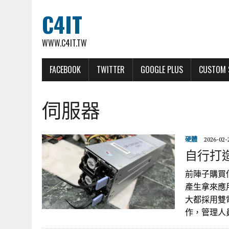
C4IT
WWW.C4IT.TW
FACEBOOK
TWITTER
GOOGLE PLUS
CUSTOM 
伺服器
硬體
2026-02-
自行打
前陣子購買
產生拿來應
大都採用雙
作，管理人