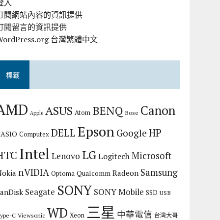
登入
訂閱網站內容的資訊提供
訂閱留言的資訊提供
WordPress.org 台灣繁體中文
標籤
AMD
Canon
ASUS
BENQ
Atom
Bose
Apple
Epson
DELL
HP
Google
CASIO
Computex
Intel
LG
HTC
Microsoft
Lenovo
Logitech
nVIDIA
Samsung
Nokia
Radeon
Qualcomm
Optoma
SONY
Seagate
SONY Mobile
SanDisk
SSD
USB
三星
WD
中華電信
Xeon
ype-C
Viewsonic
台灣大哥