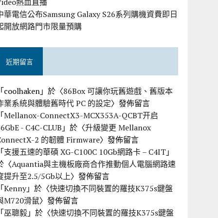
Video熱血直播
中華電信公布Samsung Galaxy S26系列購機資費即日
起開放網路門市限量預購
近期留言
「
coolhaken
」於〈
86Box 可讓你玩舊遊戲、舊版本
作業系統與體驗舊時代 PC 的設定
〉發佈留言
「
Mellanox-ConnectX3-MCX353A-QCBT开启
56GbE - C4C-CLUB
」於〈
升級變更 Mellanox
ConnectX-2 的韌體 Firmware
〉發佈留言
「
支援五速的華碩 XG-C100C 10Gb網路卡 – C4IT
」
於〈
Aquantia與主機板廠商合作推動個人電腦網路速
度提升至2.5/5Gb以上
〉發佈留言
「
Kenny
」於〈
快速切換不同裝置的羅技K375s鍵盤
與M720滑鼠
〉發佈留言
「
巫聰毅
」於〈
快速切換不同裝置的羅技K375s鍵盤