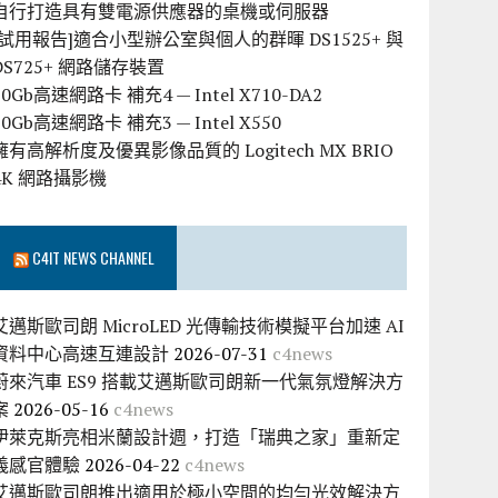
自行打造具有雙電源供應器的桌機或伺服器
[試用報告]適合小型辦公室與個人的群暉 DS1525+ 與
DS725+ 網路儲存裝置
10Gb高速網路卡 補充4 — Intel X710-DA2
10Gb高速網路卡 補充3 — Intel X550
擁有高解析度及優異影像品質的 Logitech MX BRIO
4K 網路攝影機
C4IT NEWS CHANNEL
艾邁斯歐司朗 MicroLED 光傳輸技術模擬平台加速 AI
資料中心高速互連設計
2026-07-31
c4news
蔚來汽車 ES9 搭載艾邁斯歐司朗新一代氣氛燈解決方
案
2026-05-16
c4news
伊萊克斯亮相米蘭設計週，打造「瑞典之家」重新定
義感官體驗
2026-04-22
c4news
艾邁斯歐司朗推出適用於極小空間的均勻光效解決方