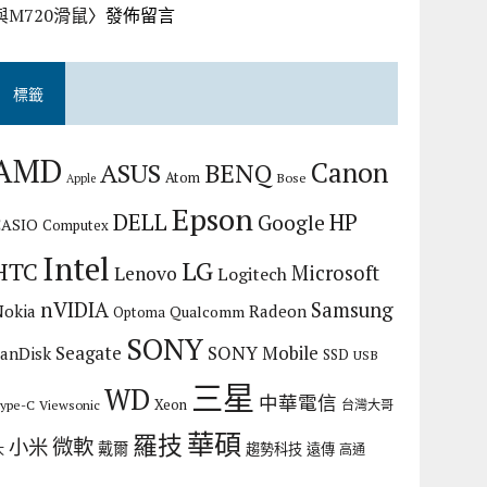
與M720滑鼠
〉發佈留言
標籤
AMD
Canon
ASUS
BENQ
Atom
Bose
Apple
Epson
DELL
HP
Google
CASIO
Computex
Intel
LG
HTC
Microsoft
Lenovo
Logitech
nVIDIA
Samsung
Nokia
Radeon
Qualcomm
Optoma
SONY
Seagate
SONY Mobile
SanDisk
SSD
USB
三星
WD
中華電信
Xeon
ype-C
Viewsonic
台灣大哥
華碩
羅技
微軟
小米
戴爾
趨勢科技
遠傳
大
高通