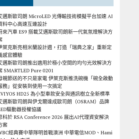
艾邁斯歐司朗 MicroLED 光傳輸技術模擬平台加速 AI
資料中心高速互連設計
蔚來汽車 ES9 搭載艾邁斯歐司朗新一代氣氛燈解決方
案
伊萊克斯亮相米蘭設計週，打造「瑞典之家」重新定
義感官體驗
艾邁斯歐司朗推出適用於極小空間的均勻光效解決方
案 SMARTLED Pure 0201
母親節送的不只是家電 伊萊克斯推洗碗機「碗全啟動
服務」從安裝到使用一次搞定
EVIYOS HD25 為小型車款安全與通訊樹立全新標準
艾邁斯歐司朗與伊戈爾達成歐司朗（OSRAM）品牌
LED驅動器授權協議
思科於 RSA Conference 2026 展出AI代理資安解決
方案
WBC經典賽中華隊明首戰澳洲 中華電信MOD、Hami