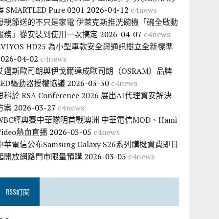
案 SMARTLED Pure 0201
2026-04-12
c4news
母親節送的不只是家電 伊萊克斯推洗碗機「碗全啟動
服務」從安裝到使用一次搞定
2026-04-07
c4news
EVIYOS HD25 為小型車款安全與通訊樹立全新標準
2026-04-02
c4news
艾邁斯歐司朗與伊戈爾達成歐司朗（OSRAM）品牌
LED驅動器授權協議
2026-03-30
c4news
思科於 RSA Conference 2026 展出AI代理資安解決
方案
2026-03-27
c4news
WBC經典賽中華隊明首戰澳洲 中華電信MOD、Hami
Video熱血直播
2026-03-05
c4news
中華電信公布Samsung Galaxy S26系列購機資費即日
起開放網路門市限量預購
2026-03-05
c4news
RSS訂閱