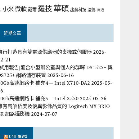
華碩
羅技
微軟
小米
戴爾
趨勢科技
遠傳
大
高通
近期文章
自行打造具有雙電源供應器的桌機或伺服器
2026-
02-21
[試用報告]適合小型辦公室與個人的群暉 DS1525+ 與
DS725+ 網路儲存裝置
2025-06-16
10Gb高速網路卡 補充4 — Intel X710-DA2
2025-05-
26
10Gb高速網路卡 補充3 — Intel X550
2025-05-26
擁有高解析度及優異影像品質的 Logitech MX BRIO
4K 網路攝影機
2024-07-07
C4IT NEWS