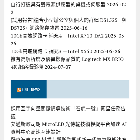
自行打造具有雙電源供應器的桌機或伺服器
2026-02-
21
[試用報告]適合小型辦公室與個人的群暉 DS1525+ 與
DS725+ 網路儲存裝置
2025-06-16
10Gb高速網路卡 補充4 — Intel X710-DA2
2025-05-
26
10Gb高速網路卡 補充3 — Intel X550
2025-05-26
擁有高解析度及優異影像品質的 Logitech MX BRIO
4K 網路攝影機
2024-07-07
C4IT NEWS
採用互宇向量關鍵慣導技術「石虎一號」衛星任務告
捷
艾邁斯歐司朗 MicroLED 光傳輸技術模擬平台加速 AI
資料中心高速互連設計
蔚來汽車 ES9 搭載艾邁斯歐司朗新一代氣氛燈解決方