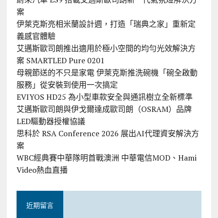
案
伊萊克斯亮相米蘭設計週，打造「瑞典之家」重新定
義感官體驗
艾邁斯歐司朗推出適用於極小空間的均勻光效解決方
案 SMARTLED Pure 0201
母親節送的不只是家電 伊萊克斯推洗碗機「碗全啟動
服務」從安裝到使用一次搞定
EVIYOS HD25 為小型車款安全與通訊樹立全新標準
艾邁斯歐司朗與伊戈爾達成歐司朗（OSRAM）品牌
LED驅動器授權協議
思科於 RSA Conference 2026 展出AI代理資安解決方
案
WBC經典賽中華隊明首戰澳洲 中華電信MOD、Hami
Video熱血直播
近期留言