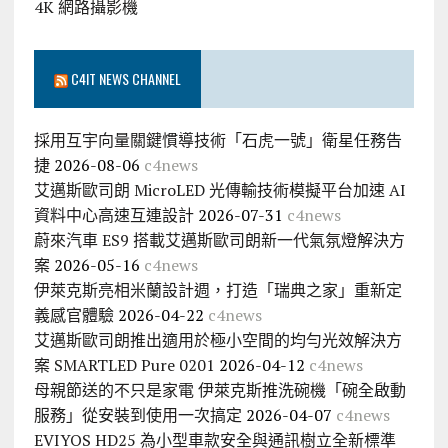
4K 網路攝影機
C4IT NEWS CHANNEL
採用互宇向量關鍵慣導技術「石虎一號」衛星任務告
捷
2026-08-06
c4news
艾邁斯歐司朗 MicroLED 光傳輸技術模擬平台加速 AI
資料中心高速互連設計
2026-07-31
c4news
蔚來汽車 ES9 搭載艾邁斯歐司朗新一代氣氛燈解決方
案
2026-05-16
c4news
伊萊克斯亮相米蘭設計週，打造「瑞典之家」重新定
義感官體驗
2026-04-22
c4news
艾邁斯歐司朗推出適用於極小空間的均勻光效解決方
案 SMARTLED Pure 0201
2026-04-12
c4news
母親節送的不只是家電 伊萊克斯推洗碗機「碗全啟動
服務」從安裝到使用一次搞定
2026-04-07
c4news
EVIYOS HD25 為小型車款安全與通訊樹立全新標準