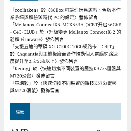
「
coolhaken
」於〈
86Box 可讓你玩舊遊戲、舊版本作
業系統與體驗舊時代 PC 的設定
〉發佈留言
「
Mellanox-ConnectX3-MCX353A-QCBT开启56GbE
- C4C-CLUB
」於〈
升級變更 Mellanox ConnectX-2 的
韌體 Firmware
〉發佈留言
「
支援五速的華碩 XG-C100C 10Gb網路卡 – C4IT
」
於〈
Aquantia與主機板廠商合作推動個人電腦網路速
度提升至2.5/5Gb以上
〉發佈留言
「
Kenny
」於〈
快速切換不同裝置的羅技K375s鍵盤與
M720滑鼠
〉發佈留言
「
巫聰毅
」於〈
快速切換不同裝置的羅技K375s鍵盤
與M720滑鼠
〉發佈留言
標籤