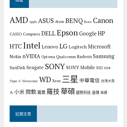
AMD
Canon
ASUS
BENQ
Atom
Bose
Apple
Epson
DELL
HP
Google
CASIO
Computex
Intel
LG
HTC
Microsoft
Lenovo
Logitech
nVIDIA
Samsung
Nokia
Radeon
Qualcomm
Optoma
SONY
Seagate
SONY Mobile
SanDisk
SSD
USB
三星
WD
中華電信
Xeon
Type-C
Viewsonic
台灣大哥
華碩
羅技
微軟
小米
戴爾
趨勢科技
遠傳
大
高通
近期文章