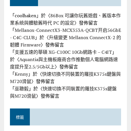
「
coolhaken
」於〈
86Box 可讓你玩舊遊戲、舊版本作
業系統與體驗舊時代 PC 的設定
〉發佈留言
「
Mellanox-ConnectX3-MCX353A-QCBT开启56GbE
- C4C-CLUB
」於〈
升級變更 Mellanox ConnectX-2 的
韌體 Firmware
〉發佈留言
「
支援五速的華碩 XG-C100C 10Gb網路卡 – C4IT
」
於〈
Aquantia與主機板廠商合作推動個人電腦網路速
度提升至2.5/5Gb以上
〉發佈留言
「
Kenny
」於〈
快速切換不同裝置的羅技K375s鍵盤與
M720滑鼠
〉發佈留言
「
巫聰毅
」於〈
快速切換不同裝置的羅技K375s鍵盤
與M720滑鼠
〉發佈留言
標籤