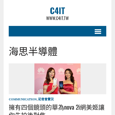
C4IT
WWW.C4IT.TW
海思半導體
COMMUNICATION
,
記者會實況
擁有四個鏡頭的華為nova 2i網美姬讓
你先拍後對焦