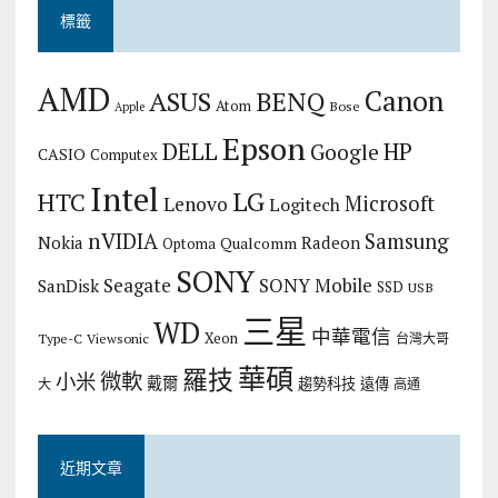
標籤
AMD
Canon
ASUS
BENQ
Atom
Bose
Apple
Epson
DELL
HP
Google
CASIO
Computex
Intel
LG
HTC
Microsoft
Lenovo
Logitech
nVIDIA
Samsung
Nokia
Radeon
Qualcomm
Optoma
SONY
Seagate
SONY Mobile
SanDisk
SSD
USB
三星
WD
中華電信
Xeon
Type-C
Viewsonic
台灣大哥
華碩
羅技
微軟
小米
戴爾
趨勢科技
遠傳
大
高通
近期文章