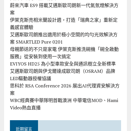
蔚來汽車 ES9 搭載艾邁斯歐司朗新一代氣氛燈解決方
案
伊萊克斯亮相米蘭設計週，打造「瑞典之家」重新定
義感官體驗
艾邁斯歐司朗推出適用於極小空間的均勻光效解決方
案 SMARTLED Pure 0201
母親節送的不只是家電 伊萊克斯推洗碗機「碗全啟動
服務」從安裝到使用一次搞定
EVIYOS HD25 為小型車款安全與通訊樹立全新標準
艾邁斯歐司朗與伊戈爾達成歐司朗（OSRAM）品牌
LED驅動器授權協議
思科於 RSA Conference 2026 展出AI代理資安解決方
案
WBC經典賽中華隊明首戰澳洲 中華電信MOD、Hami
Video熱血直播
近期留言