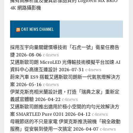
擁有高解析度及優異影像品質的 Logitech MX BRIO
4K 網路攝影機
C4IT NEWS CHANNEL
採用互宇向量關鍵慣導技術「石虎一號」衛星任務告
捷
2026-08-06
c4news
艾邁斯歐司朗 MicroLED 光傳輸技術模擬平台加速 AI
資料中心高速互連設計
2026-07-31
c4news
蔚來汽車 ES9 搭載艾邁斯歐司朗新一代氣氛燈解決方
案
2026-05-16
c4news
伊萊克斯亮相米蘭設計週，打造「瑞典之家」重新定
義感官體驗
2026-04-22
c4news
艾邁斯歐司朗推出適用於極小空間的均勻光效解決方
案 SMARTLED Pure 0201
2026-04-12
c4news
母親節送的不只是家電 伊萊克斯推洗碗機「碗全啟動
服務」從安裝到使用一次搞定
2026-04-07
c4news