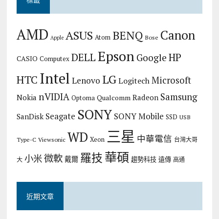
AMD
Canon
ASUS
BENQ
Atom
Bose
Apple
Epson
DELL
HP
Google
CASIO
Computex
Intel
LG
HTC
Microsoft
Lenovo
Logitech
nVIDIA
Samsung
Nokia
Radeon
Qualcomm
Optoma
SONY
Seagate
SONY Mobile
SanDisk
SSD
USB
三星
WD
中華電信
Xeon
Type-C
Viewsonic
台灣大哥
華碩
羅技
微軟
小米
戴爾
趨勢科技
遠傳
大
高通
近期文章