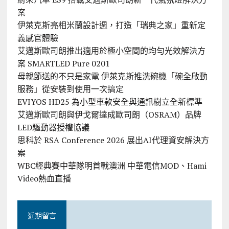
案
伊萊克斯亮相米蘭設計週，打造「瑞典之家」重新定
義感官體驗
艾邁斯歐司朗推出適用於極小空間的均勻光效解決方
案 SMARTLED Pure 0201
母親節送的不只是家電 伊萊克斯推洗碗機「碗全啟動
服務」從安裝到使用一次搞定
EVIYOS HD25 為小型車款安全與通訊樹立全新標準
艾邁斯歐司朗與伊戈爾達成歐司朗（OSRAM）品牌
LED驅動器授權協議
思科於 RSA Conference 2026 展出AI代理資安解決方
案
WBC經典賽中華隊明首戰澳洲 中華電信MOD、Hami
Video熱血直播
近期留言