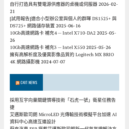
自行打造具有雙電源供應器的桌機或伺服器
2026-02-
21
[試用報告]適合小型辦公室與個人的群暉 DS1525+ 與
DS725+ 網路儲存裝置
2025-06-16
10Gb高速網路卡 補充4 — Intel X710-DA2
2025-05-
26
10Gb高速網路卡 補充3 — Intel X550
2025-05-26
擁有高解析度及優異影像品質的 Logitech MX BRIO
4K 網路攝影機
2024-07-07
C4IT NEWS
採用互宇向量關鍵慣導技術「石虎一號」衛星任務告
捷
艾邁斯歐司朗 MicroLED 光傳輸技術模擬平台加速 AI
資料中心高速互連設計
蔚來汽車 ES9 搭載艾邁斯歐司朗新一代氣氛燈解決方