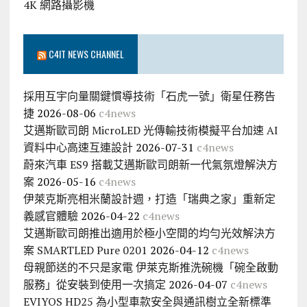
4K 網路攝影機
C4IT NEWS CHANNEL
採用互宇向量關鍵慣導技術「石虎一號」衛星任務告
捷
2026-08-06
c4news
艾邁斯歐司朗 MicroLED 光傳輸技術模擬平台加速 AI
資料中心高速互連設計
2026-07-31
c4news
蔚來汽車 ES9 搭載艾邁斯歐司朗新一代氣氛燈解決方
案
2026-05-16
c4news
伊萊克斯亮相米蘭設計週，打造「瑞典之家」重新定
義感官體驗
2026-04-22
c4news
艾邁斯歐司朗推出適用於極小空間的均勻光效解決方
案 SMARTLED Pure 0201
2026-04-12
c4news
母親節送的不只是家電 伊萊克斯推洗碗機「碗全啟動
服務」從安裝到使用一次搞定
2026-04-07
c4news
EVIYOS HD25 為小型車款安全與通訊樹立全新標準