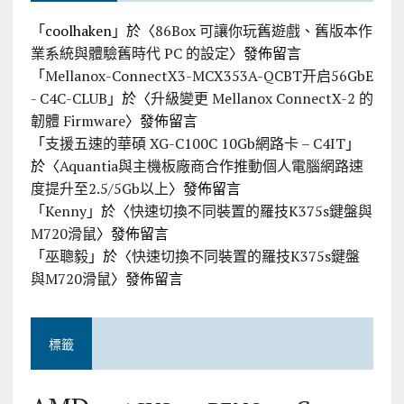
「
coolhaken
」於〈
86Box 可讓你玩舊遊戲、舊版本作
業系統與體驗舊時代 PC 的設定
〉發佈留言
「
Mellanox-ConnectX3-MCX353A-QCBT开启56GbE
- C4C-CLUB
」於〈
升級變更 Mellanox ConnectX-2 的
韌體 Firmware
〉發佈留言
「
支援五速的華碩 XG-C100C 10Gb網路卡 – C4IT
」
於〈
Aquantia與主機板廠商合作推動個人電腦網路速
度提升至2.5/5Gb以上
〉發佈留言
「
Kenny
」於〈
快速切換不同裝置的羅技K375s鍵盤與
M720滑鼠
〉發佈留言
「
巫聰毅
」於〈
快速切換不同裝置的羅技K375s鍵盤
與M720滑鼠
〉發佈留言
標籤