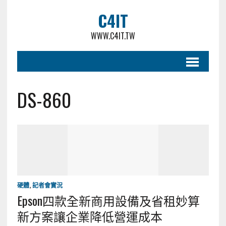
C4IT
WWW.C4IT.TW
DS-860
硬體
,
記者會實況
Epson四款全新商用設備及省租妙算
新方案讓企業降低營運成本