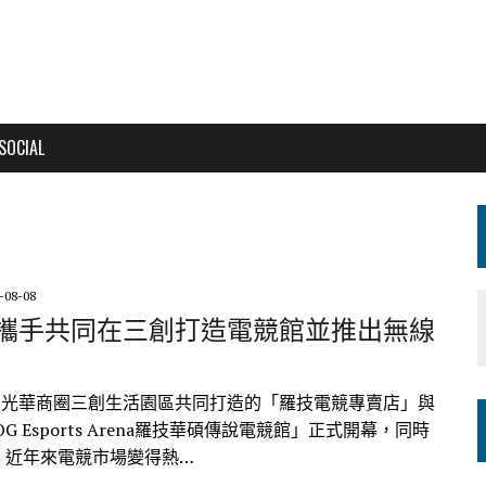
SOCIAL
-08-08
攜手共同在三創打造電競館並推出無線
在光華商圈三創生活園區共同打造的「羅技電競專賣店」與
 x ROG Esports Arena羅技華碩傳說電競館」正式開幕，同時
 近年來電競市場變得熱…