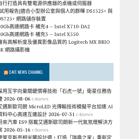
自行打造具有雙電源供應器的桌機或伺服器
[試用報告]適合小型辦公室與個人的群暉 DS1525+ 與
DS725+ 網路儲存裝置
10Gb高速網路卡 補充4 — Intel X710-DA2
10Gb高速網路卡 補充3 — Intel X550
擁有高解析度及優異影像品質的 Logitech MX BRIO
4K 網路攝影機
C4IT NEWS CHANNEL
採用互宇向量關鍵慣導技術「石虎一號」衛星任務告
捷
2026-08-06
c4news
艾邁斯歐司朗 MicroLED 光傳輸技術模擬平台加速 AI
資料中心高速互連設計
2026-07-31
c4news
蔚來汽車 ES9 搭載艾邁斯歐司朗新一代氣氛燈解決方
案
2026-05-16
c4news
伊萊克斯亮相米蘭設計週，打造「瑞典之家」重新定