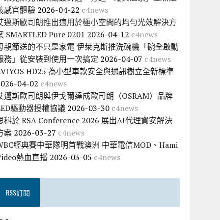
義感官體驗
2026-04-22
c4news
艾邁斯歐司朗推出適用於極小空間的均勻光效解決方
案 SMARTLED Pure 0201
2026-04-12
c4news
母親節送的不只是家電 伊萊克斯推洗碗機「碗全啟動
服務」從安裝到使用一次搞定
2026-04-07
c4news
EVIYOS HD25 為小型車款安全與通訊樹立全新標準
2026-04-02
c4news
艾邁斯歐司朗與伊戈爾達成歐司朗（OSRAM）品牌
LED驅動器授權協議
2026-03-30
c4news
思科於 RSA Conference 2026 展出AI代理資安解決
方案
2026-03-27
c4news
WBC經典賽中華隊明首戰澳洲 中華電信MOD、Hami
Video熱血直播
2026-03-05
c4news
RSS訂閱