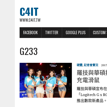
C4IT
WWW.C4IT.TW
FACEBOOK
TWITTER
GOOGLE PLUS
CUSTOM 
G233
硬體
,
記者會實況
2017
羅技與華碩
充電滑鼠
羅技與華碩宣布
「Logitech G
推出數款新產品。