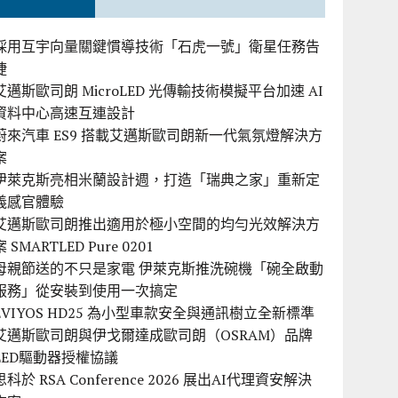
採用互宇向量關鍵慣導技術「石虎一號」衛星任務告
捷
艾邁斯歐司朗 MicroLED 光傳輸技術模擬平台加速 AI
資料中心高速互連設計
蔚來汽車 ES9 搭載艾邁斯歐司朗新一代氣氛燈解決方
案
伊萊克斯亮相米蘭設計週，打造「瑞典之家」重新定
義感官體驗
艾邁斯歐司朗推出適用於極小空間的均勻光效解決方
案 SMARTLED Pure 0201
母親節送的不只是家電 伊萊克斯推洗碗機「碗全啟動
服務」從安裝到使用一次搞定
EVIYOS HD25 為小型車款安全與通訊樹立全新標準
艾邁斯歐司朗與伊戈爾達成歐司朗（OSRAM）品牌
LED驅動器授權協議
思科於 RSA Conference 2026 展出AI代理資安解決