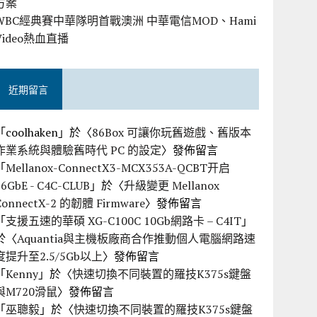
方案
WBC經典賽中華隊明首戰澳洲 中華電信MOD、Hami
Video熱血直播
近期留言
「
coolhaken
」於〈
86Box 可讓你玩舊遊戲、舊版本
作業系統與體驗舊時代 PC 的設定
〉發佈留言
「
Mellanox-ConnectX3-MCX353A-QCBT开启
56GbE - C4C-CLUB
」於〈
升級變更 Mellanox
ConnectX-2 的韌體 Firmware
〉發佈留言
「
支援五速的華碩 XG-C100C 10Gb網路卡 – C4IT
」
於〈
Aquantia與主機板廠商合作推動個人電腦網路速
度提升至2.5/5Gb以上
〉發佈留言
「
Kenny
」於〈
快速切換不同裝置的羅技K375s鍵盤
與M720滑鼠
〉發佈留言
「
巫聰毅
」於〈
快速切換不同裝置的羅技K375s鍵盤