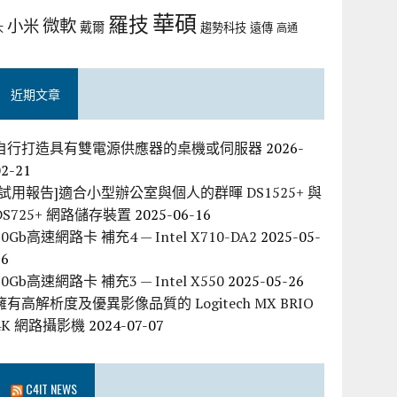
華碩
羅技
微軟
小米
戴爾
趨勢科技
遠傳
大
高通
近期文章
自行打造具有雙電源供應器的桌機或伺服器
2026-
02-21
[試用報告]適合小型辦公室與個人的群暉 DS1525+ 與
DS725+ 網路儲存裝置
2025-06-16
10Gb高速網路卡 補充4 — Intel X710-DA2
2025-05-
26
10Gb高速網路卡 補充3 — Intel X550
2025-05-26
擁有高解析度及優異影像品質的 Logitech MX BRIO
4K 網路攝影機
2024-07-07
C4IT NEWS