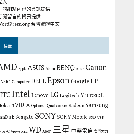
登入
訂閱網站內容的資訊提供
訂閱留言的資訊提供
WordPress.org 台灣繁體中文
標籤
AMD
Canon
ASUS
BENQ
Atom
Bose
Apple
Epson
DELL
HP
Google
CASIO
Computex
Intel
LG
HTC
Microsoft
Lenovo
Logitech
nVIDIA
Samsung
Nokia
Radeon
Qualcomm
Optoma
SONY
Seagate
SONY Mobile
SanDisk
SSD
USB
三星
WD
中華電信
Xeon
ype-C
Viewsonic
台灣大哥