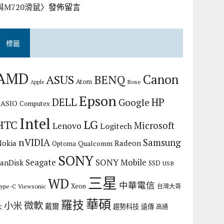
與M720滑鼠
〉發佈留言
標籤
AMD
Canon
ASUS
BENQ
Atom
Bose
Apple
Epson
DELL
HP
Google
CASIO
Computex
Intel
LG
HTC
Microsoft
Lenovo
Logitech
nVIDIA
Samsung
Nokia
Radeon
Qualcomm
Optoma
SONY
Seagate
SONY Mobile
SanDisk
SSD
USB
三星
WD
中華電信
Xeon
ype-C
Viewsonic
台灣大哥
華碩
羅技
微軟
小米
戴爾
趨勢科技
遠傳
大
高通