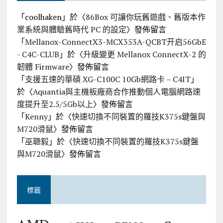
「
coolhaken
」於〈
86Box 可讓你玩舊遊戲、舊版本作
業系統與體驗舊時代 PC 的設定
〉發佈留言
「
Mellanox-ConnectX3-MCX353A-QCBT开启56GbE
- C4C-CLUB
」於〈
升級變更 Mellanox ConnectX-2 的
韌體 Firmware
〉發佈留言
「
支援五速的華碩 XG-C100C 10Gb網路卡 – C4IT
」
於〈
Aquantia與主機板廠商合作推動個人電腦網路速
度提升至2.5/5Gb以上
〉發佈留言
「
Kenny
」於〈
快速切換不同裝置的羅技K375s鍵盤與
M720滑鼠
〉發佈留言
「
巫聰毅
」於〈
快速切換不同裝置的羅技K375s鍵盤
與M720滑鼠
〉發佈留言
標籤