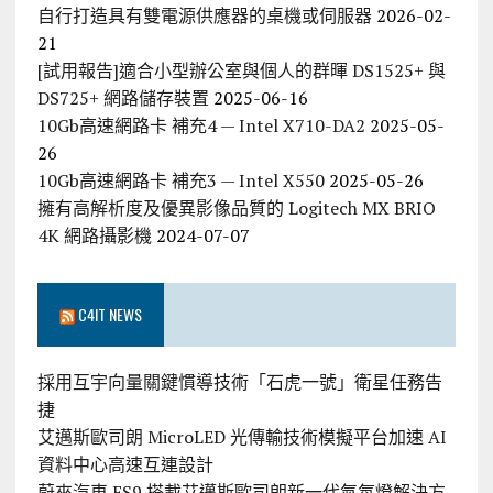
自行打造具有雙電源供應器的桌機或伺服器
2026-02-
21
[試用報告]適合小型辦公室與個人的群暉 DS1525+ 與
DS725+ 網路儲存裝置
2025-06-16
10Gb高速網路卡 補充4 — Intel X710-DA2
2025-05-
26
10Gb高速網路卡 補充3 — Intel X550
2025-05-26
擁有高解析度及優異影像品質的 Logitech MX BRIO
4K 網路攝影機
2024-07-07
C4IT NEWS
採用互宇向量關鍵慣導技術「石虎一號」衛星任務告
捷
艾邁斯歐司朗 MicroLED 光傳輸技術模擬平台加速 AI
資料中心高速互連設計
蔚來汽車 ES9 搭載艾邁斯歐司朗新一代氣氛燈解決方