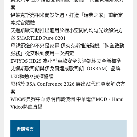
案
伊萊克斯亮相米蘭設計週，打造「瑞典之家」重新定
義感官體驗
艾邁斯歐司朗推出適用於極小空間的均勻光效解決方
案 SMARTLED Pure 0201
母親節送的不只是家電 伊萊克斯推洗碗機「碗全啟動
服務」從安裝到使用一次搞定
EVIYOS HD25 為小型車款安全與通訊樹立全新標準
艾邁斯歐司朗與伊戈爾達成歐司朗（OSRAM）品牌
LED驅動器授權協議
思科於 RSA Conference 2026 展出AI代理資安解決方
案
WBC經典賽中華隊明首戰澳洲 中華電信MOD、Hami
Video熱血直播
近期留言