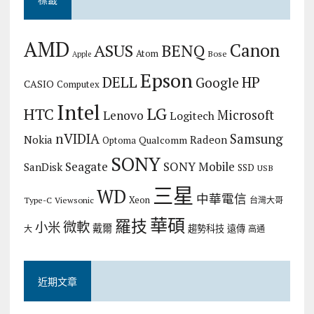
AMD
Canon
ASUS
BENQ
Atom
Bose
Apple
Epson
DELL
HP
Google
CASIO
Computex
Intel
LG
HTC
Microsoft
Lenovo
Logitech
nVIDIA
Samsung
Nokia
Radeon
Qualcomm
Optoma
SONY
Seagate
SONY Mobile
SanDisk
SSD
USB
三星
WD
中華電信
Xeon
Type-C
Viewsonic
台灣大哥
華碩
羅技
微軟
小米
戴爾
趨勢科技
遠傳
大
高通
近期文章