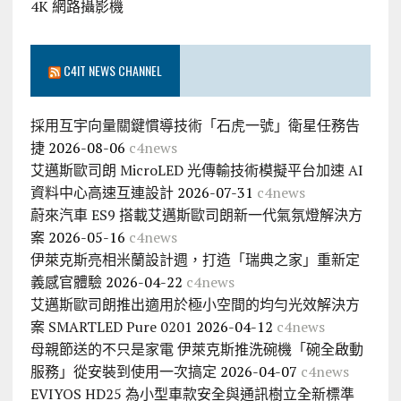
4K 網路攝影機
C4IT NEWS CHANNEL
採用互宇向量關鍵慣導技術「石虎一號」衛星任務告
捷
2026-08-06
c4news
艾邁斯歐司朗 MicroLED 光傳輸技術模擬平台加速 AI
資料中心高速互連設計
2026-07-31
c4news
蔚來汽車 ES9 搭載艾邁斯歐司朗新一代氣氛燈解決方
案
2026-05-16
c4news
伊萊克斯亮相米蘭設計週，打造「瑞典之家」重新定
義感官體驗
2026-04-22
c4news
艾邁斯歐司朗推出適用於極小空間的均勻光效解決方
案 SMARTLED Pure 0201
2026-04-12
c4news
母親節送的不只是家電 伊萊克斯推洗碗機「碗全啟動
服務」從安裝到使用一次搞定
2026-04-07
c4news
EVIYOS HD25 為小型車款安全與通訊樹立全新標準