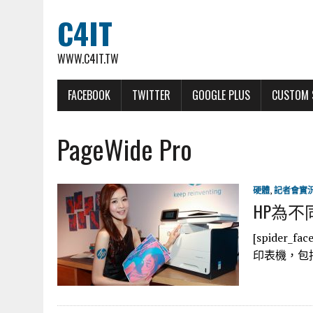
C4IT
WWW.C4IT.TW
FACEBOOK
TWITTER
GOOGLE PLUS
CUSTOM 
PageWide Pro
硬體
,
記者會實
HP為
[spider
印表機，包括全