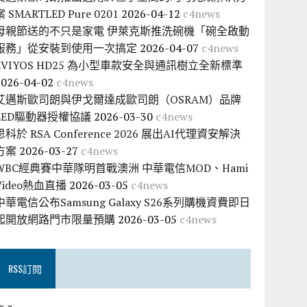
案 SMARTLED Pure 0201
2026-04-12
c4news
母親節送的不只是家電 伊萊克斯推洗碗機「碗全啟動
服務」從安裝到使用一次搞定
2026-04-07
c4news
EVIYOS HD25 為小型車款安全與通訊樹立全新標準
2026-04-02
c4news
艾邁斯歐司朗與伊戈爾達成歐司朗（OSRAM）品牌
LED驅動器授權協議
2026-03-30
c4news
思科於 RSA Conference 2026 展出AI代理資安解決
方案
2026-03-27
c4news
WBC經典賽中華隊明首戰澳洲 中華電信MOD、Hami
Video熱血直播
2026-03-05
c4news
中華電信公布Samsung Galaxy S26系列購機資費即日
起開放網路門市限量預購
2026-03-05
c4news
RSS訂閱