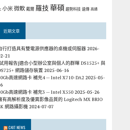
華碩
羅技
微軟
小米
戴爾
趨勢科技
遠傳
大
高通
近期文章
自行打造具有雙電源供應器的桌機或伺服器
2026-
02-21
[試用報告]適合小型辦公室與個人的群暉 DS1525+ 與
DS725+ 網路儲存裝置
2025-06-16
10Gb高速網路卡 補充4 — Intel X710-DA2
2025-05-
26
10Gb高速網路卡 補充3 — Intel X550
2025-05-26
擁有高解析度及優異影像品質的 Logitech MX BRIO
4K 網路攝影機
2024-07-07
C4IT NEWS