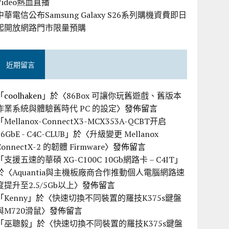
Video熱血直播
中華電信公布Samsung Galaxy S26系列購機資費即日
起開放網路門市限量預購
近期留言
「
coolhaken
」於〈
86Box 可讓你玩舊遊戲、舊版本
作業系統與體驗舊時代 PC 的設定
〉發佈留言
「
Mellanox-ConnectX3-MCX353A-QCBT开启
56GbE - C4C-CLUB
」於〈
升級變更 Mellanox
ConnectX-2 的韌體 Firmware
〉發佈留言
「
支援五速的華碩 XG-C100C 10Gb網路卡 – C4IT
」
於〈
Aquantia與主機板廠商合作推動個人電腦網路速
度提升至2.5/5Gb以上
〉發佈留言
「
Kenny
」於〈
快速切換不同裝置的羅技K375s鍵盤
與M720滑鼠
〉發佈留言
「
巫聰毅
」於〈
快速切換不同裝置的羅技K375s鍵盤