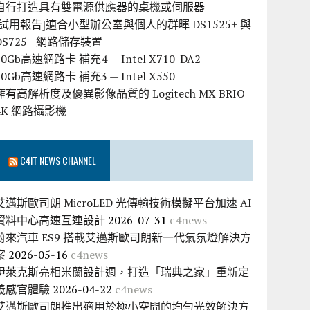
自行打造具有雙電源供應器的桌機或伺服器
[試用報告]適合小型辦公室與個人的群暉 DS1525+ 與
DS725+ 網路儲存裝置
10Gb高速網路卡 補充4 — Intel X710-DA2
10Gb高速網路卡 補充3 — Intel X550
擁有高解析度及優異影像品質的 Logitech MX BRIO
4K 網路攝影機
C4IT NEWS CHANNEL
艾邁斯歐司朗 MicroLED 光傳輸技術模擬平台加速 AI
資料中心高速互連設計
2026-07-31
c4news
蔚來汽車 ES9 搭載艾邁斯歐司朗新一代氣氛燈解決方
案
2026-05-16
c4news
伊萊克斯亮相米蘭設計週，打造「瑞典之家」重新定
義感官體驗
2026-04-22
c4news
艾邁斯歐司朗推出適用於極小空間的均勻光效解決方