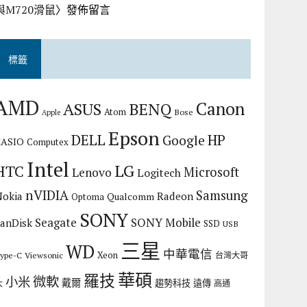
與M720滑鼠
〉發佈留言
標籤
AMD
Canon
ASUS
BENQ
Atom
Bose
Apple
Epson
DELL
HP
Google
CASIO
Computex
Intel
LG
HTC
Microsoft
Lenovo
Logitech
nVIDIA
Samsung
Nokia
Radeon
Qualcomm
Optoma
SONY
Seagate
SONY Mobile
SanDisk
SSD
USB
三星
WD
中華電信
Xeon
ype-C
Viewsonic
台灣大哥
華碩
羅技
微軟
小米
戴爾
趨勢科技
遠傳
大
高通