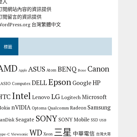
登入
訂閱網站內容的資訊提供
訂閱留言的資訊提供
WordPress.org 台灣繁體中文
標籤
AMD
Canon
ASUS
BENQ
Atom
Bose
Apple
Epson
DELL
HP
Google
CASIO
Computex
Intel
LG
HTC
Microsoft
Lenovo
Logitech
nVIDIA
Samsung
Nokia
Radeon
Qualcomm
Optoma
SONY
Seagate
SONY Mobile
SanDisk
SSD
USB
三星
WD
中華電信
Xeon
ype-C
Viewsonic
台灣大哥