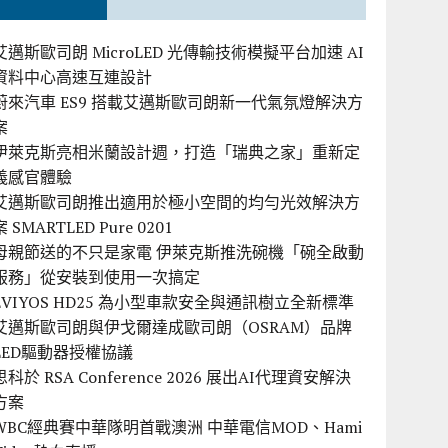
艾邁斯歐司朗 MicroLED 光傳輸技術模擬平台加速 AI
資料中心高速互連設計
蔚來汽車 ES9 搭載艾邁斯歐司朗新一代氣氛燈解決方
案
伊萊克斯亮相米蘭設計週，打造「瑞典之家」重新定
義感官體驗
艾邁斯歐司朗推出適用於極小空間的均勻光效解決方
案 SMARTLED Pure 0201
母親節送的不只是家電 伊萊克斯推洗碗機「碗全啟動
服務」從安裝到使用一次搞定
EVIYOS HD25 為小型車款安全與通訊樹立全新標準
艾邁斯歐司朗與伊戈爾達成歐司朗（OSRAM）品牌
LED驅動器授權協議
思科於 RSA Conference 2026 展出AI代理資安解決
方案
WBC經典賽中華隊明首戰澳洲 中華電信MOD、Hami