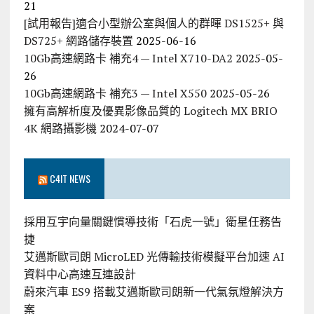
21
[試用報告]適合小型辦公室與個人的群暉 DS1525+ 與
DS725+ 網路儲存裝置
2025-06-16
10Gb高速網路卡 補充4 — Intel X710-DA2
2025-05-
26
10Gb高速網路卡 補充3 — Intel X550
2025-05-26
擁有高解析度及優異影像品質的 Logitech MX BRIO
4K 網路攝影機
2024-07-07
C4IT NEWS
採用互宇向量關鍵慣導技術「石虎一號」衛星任務告
捷
艾邁斯歐司朗 MicroLED 光傳輸技術模擬平台加速 AI
資料中心高速互連設計
蔚來汽車 ES9 搭載艾邁斯歐司朗新一代氣氛燈解決方
案