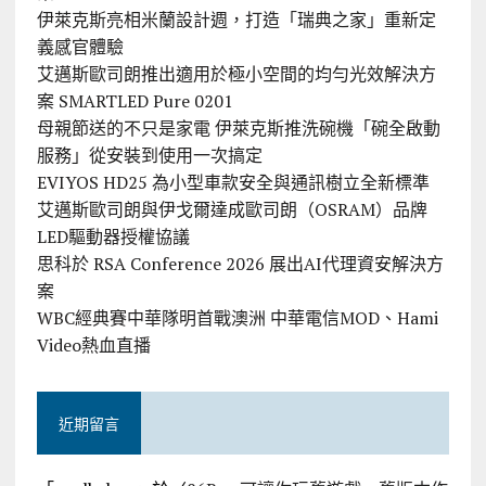
伊萊克斯亮相米蘭設計週，打造「瑞典之家」重新定
義感官體驗
艾邁斯歐司朗推出適用於極小空間的均勻光效解決方
案 SMARTLED Pure 0201
母親節送的不只是家電 伊萊克斯推洗碗機「碗全啟動
服務」從安裝到使用一次搞定
EVIYOS HD25 為小型車款安全與通訊樹立全新標準
艾邁斯歐司朗與伊戈爾達成歐司朗（OSRAM）品牌
LED驅動器授權協議
思科於 RSA Conference 2026 展出AI代理資安解決方
案
WBC經典賽中華隊明首戰澳洲 中華電信MOD、Hami
Video熱血直播
近期留言