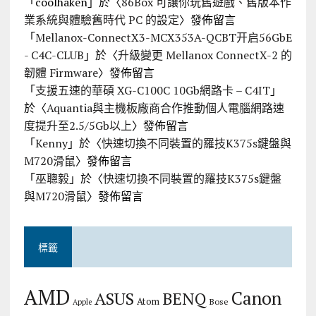
「
coolhaken
」於〈
86Box 可讓你玩舊遊戲、舊版本作
業系統與體驗舊時代 PC 的設定
〉發佈留言
「
Mellanox-ConnectX3-MCX353A-QCBT开启56GbE
- C4C-CLUB
」於〈
升級變更 Mellanox ConnectX-2 的
韌體 Firmware
〉發佈留言
「
支援五速的華碩 XG-C100C 10Gb網路卡 – C4IT
」
於〈
Aquantia與主機板廠商合作推動個人電腦網路速
度提升至2.5/5Gb以上
〉發佈留言
「
Kenny
」於〈
快速切換不同裝置的羅技K375s鍵盤與
M720滑鼠
〉發佈留言
「
巫聰毅
」於〈
快速切換不同裝置的羅技K375s鍵盤
與M720滑鼠
〉發佈留言
標籤
AMD
Canon
ASUS
BENQ
Atom
Bose
Apple