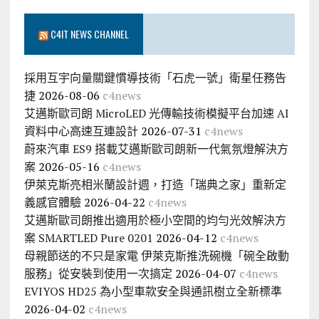
C4IT NEWS CHANNEL
採用互宇向量關鍵慣導技術「石虎一號」衛星任務告
捷
2026-08-06
c4news
艾邁斯歐司朗 MicroLED 光傳輸技術模擬平台加速 AI
資料中心高速互連設計
2026-07-31
c4news
蔚來汽車 ES9 搭載艾邁斯歐司朗新一代氣氛燈解決方
案
2026-05-16
c4news
伊萊克斯亮相米蘭設計週，打造「瑞典之家」重新定
義感官體驗
2026-04-22
c4news
艾邁斯歐司朗推出適用於極小空間的均勻光效解決方
案 SMARTLED Pure 0201
2026-04-12
c4news
母親節送的不只是家電 伊萊克斯推洗碗機「碗全啟動
服務」從安裝到使用一次搞定
2026-04-07
c4news
EVIYOS HD25 為小型車款安全與通訊樹立全新標準
2026-04-02
c4news