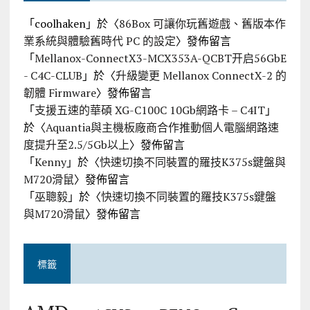
「
coolhaken
」於〈
86Box 可讓你玩舊遊戲、舊版本作
業系統與體驗舊時代 PC 的設定
〉發佈留言
「
Mellanox-ConnectX3-MCX353A-QCBT开启56GbE
- C4C-CLUB
」於〈
升級變更 Mellanox ConnectX-2 的
韌體 Firmware
〉發佈留言
「
支援五速的華碩 XG-C100C 10Gb網路卡 – C4IT
」
於〈
Aquantia與主機板廠商合作推動個人電腦網路速
度提升至2.5/5Gb以上
〉發佈留言
「
Kenny
」於〈
快速切換不同裝置的羅技K375s鍵盤與
M720滑鼠
〉發佈留言
「
巫聰毅
」於〈
快速切換不同裝置的羅技K375s鍵盤
與M720滑鼠
〉發佈留言
標籤