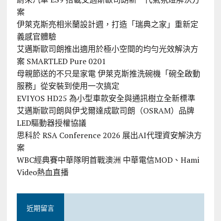
案
伊萊克斯亮相米蘭設計週，打造「瑞典之家」重新定
義感官體驗
艾邁斯歐司朗推出適用於極小空間的均勻光效解決方
案 SMARTLED Pure 0201
母親節送的不只是家電 伊萊克斯推洗碗機「碗全啟動
服務」從安裝到使用一次搞定
EVIYOS HD25 為小型車款安全與通訊樹立全新標準
艾邁斯歐司朗與伊戈爾達成歐司朗（OSRAM）品牌
LED驅動器授權協議
思科於 RSA Conference 2026 展出AI代理資安解決方
案
WBC經典賽中華隊明首戰澳洲 中華電信MOD、Hami
Video熱血直播
近期留言