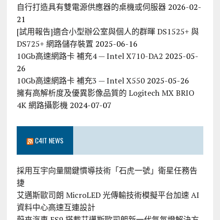
自行打造具有雙電源供應器的桌機或伺服器
2026-02-
21
[試用報告]適合小型辦公室與個人的群暉 DS1525+ 與
DS725+ 網路儲存裝置
2025-06-16
10Gb高速網路卡 補充4 — Intel X710-DA2
2025-05-
26
10Gb高速網路卡 補充3 — Intel X550
2025-05-26
擁有高解析度及優異影像品質的 Logitech MX BRIO
4K 網路攝影機
2024-07-07
C4IT NEWS
採用互宇向量關鍵慣導技術「石虎一號」衛星任務告
捷
艾邁斯歐司朗 MicroLED 光傳輸技術模擬平台加速 AI
資料中心高速互連設計
蔚來汽車 ES9 搭載艾邁斯歐司朗新一代氣氛燈解決方