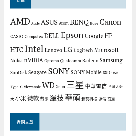
AMD
Canon
ASUS
BENQ
Atom
Bose
Apple
Epson
DELL
HP
Google
CASIO
Computex
Intel
LG
HTC
Microsoft
Lenovo
Logitech
nVIDIA
Samsung
Nokia
Radeon
Qualcomm
Optoma
SONY
Seagate
SONY Mobile
SanDisk
SSD
USB
三星
WD
中華電信
Xeon
Type-C
Viewsonic
台灣大哥
華碩
羅技
微軟
小米
戴爾
趨勢科技
遠傳
大
高通
近期文章