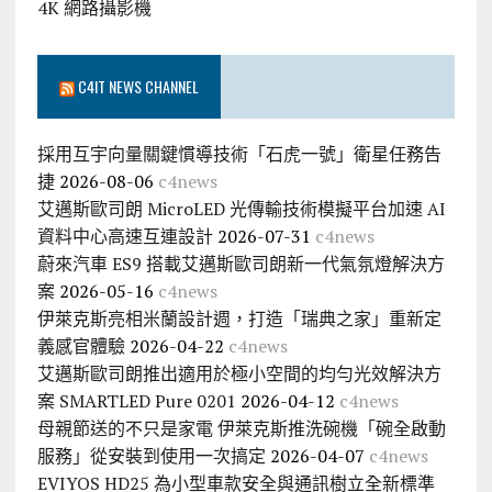
4K 網路攝影機
C4IT NEWS CHANNEL
採用互宇向量關鍵慣導技術「石虎一號」衛星任務告
捷
2026-08-06
c4news
艾邁斯歐司朗 MicroLED 光傳輸技術模擬平台加速 AI
資料中心高速互連設計
2026-07-31
c4news
蔚來汽車 ES9 搭載艾邁斯歐司朗新一代氣氛燈解決方
案
2026-05-16
c4news
伊萊克斯亮相米蘭設計週，打造「瑞典之家」重新定
義感官體驗
2026-04-22
c4news
艾邁斯歐司朗推出適用於極小空間的均勻光效解決方
案 SMARTLED Pure 0201
2026-04-12
c4news
母親節送的不只是家電 伊萊克斯推洗碗機「碗全啟動
服務」從安裝到使用一次搞定
2026-04-07
c4news
EVIYOS HD25 為小型車款安全與通訊樹立全新標準