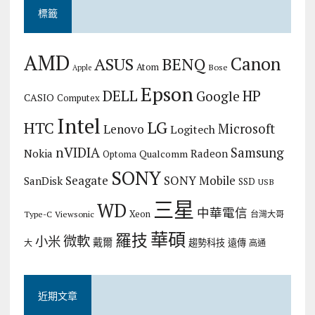
標籤
AMD
Canon
ASUS
BENQ
Atom
Bose
Apple
Epson
DELL
HP
Google
CASIO
Computex
Intel
LG
HTC
Microsoft
Lenovo
Logitech
nVIDIA
Samsung
Nokia
Radeon
Qualcomm
Optoma
SONY
Seagate
SONY Mobile
SanDisk
SSD
USB
三星
WD
中華電信
Xeon
Type-C
Viewsonic
台灣大哥
華碩
羅技
微軟
小米
戴爾
趨勢科技
遠傳
大
高通
近期文章