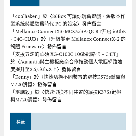
「
coolhaken
」於〈
86Box 可讓你玩舊遊戲、舊版本作
業系統與體驗舊時代 PC 的設定
〉發佈留言
「
Mellanox-ConnectX3-MCX353A-QCBT开启56GbE
- C4C-CLUB
」於〈
升級變更 Mellanox ConnectX-2 的
韌體 Firmware
〉發佈留言
「
支援五速的華碩 XG-C100C 10Gb網路卡 – C4IT
」
於〈
Aquantia與主機板廠商合作推動個人電腦網路速
度提升至2.5/5Gb以上
〉發佈留言
「
Kenny
」於〈
快速切換不同裝置的羅技K375s鍵盤與
M720滑鼠
〉發佈留言
「
巫聰毅
」於〈
快速切換不同裝置的羅技K375s鍵盤
與M720滑鼠
〉發佈留言
標籤