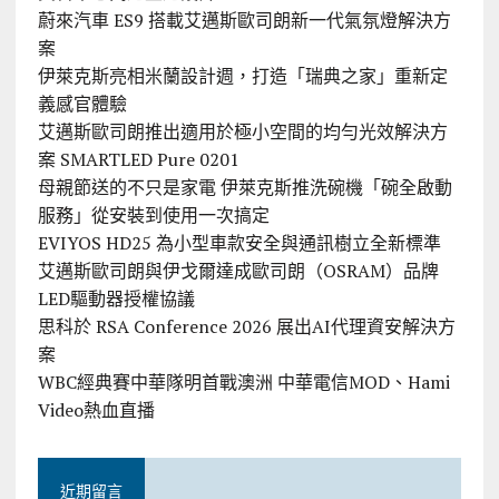
蔚來汽車 ES9 搭載艾邁斯歐司朗新一代氣氛燈解決方
案
伊萊克斯亮相米蘭設計週，打造「瑞典之家」重新定
義感官體驗
艾邁斯歐司朗推出適用於極小空間的均勻光效解決方
案 SMARTLED Pure 0201
母親節送的不只是家電 伊萊克斯推洗碗機「碗全啟動
服務」從安裝到使用一次搞定
EVIYOS HD25 為小型車款安全與通訊樹立全新標準
艾邁斯歐司朗與伊戈爾達成歐司朗（OSRAM）品牌
LED驅動器授權協議
思科於 RSA Conference 2026 展出AI代理資安解決方
案
WBC經典賽中華隊明首戰澳洲 中華電信MOD、Hami
Video熱血直播
近期留言