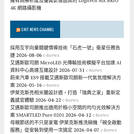
擁有高解析度及優異影像品質的 Logitech MX BRIO
4K 網路攝影機
C4IT NEWS CHANNEL
採用互宇向量關鍵慣導技術「石虎一號」衛星任務告
捷
2026-08-06
c4news
艾邁斯歐司朗 MicroLED 光傳輸技術模擬平台加速 AI
資料中心高速互連設計
2026-07-31
c4news
蔚來汽車 ES9 搭載艾邁斯歐司朗新一代氣氛燈解決方
案
2026-05-16
c4news
伊萊克斯亮相米蘭設計週，打造「瑞典之家」重新定
義感官體驗
2026-04-22
c4news
艾邁斯歐司朗推出適用於極小空間的均勻光效解決方
案 SMARTLED Pure 0201
2026-04-12
c4news
母親節送的不只是家電 伊萊克斯推洗碗機「碗全啟動
服務」從安裝到使用一次搞定
2026-04-07
c4news