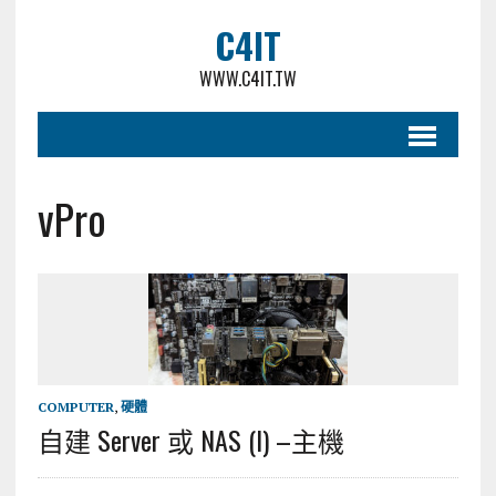
C4IT
WWW.C4IT.TW
vPro
COMPUTER
,
硬體
自建 Server 或 NAS (I) –主機