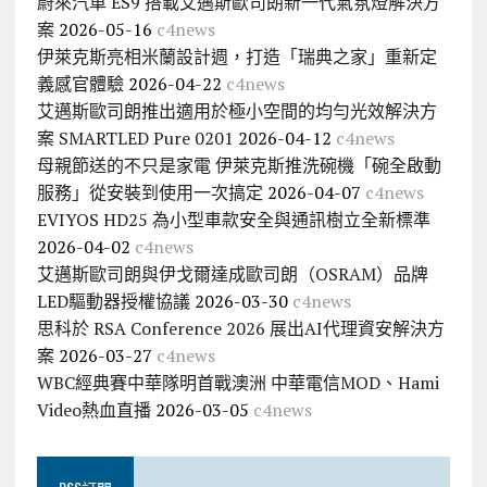
蔚來汽車 ES9 搭載艾邁斯歐司朗新一代氣氛燈解決方
案
2026-05-16
c4news
伊萊克斯亮相米蘭設計週，打造「瑞典之家」重新定
義感官體驗
2026-04-22
c4news
艾邁斯歐司朗推出適用於極小空間的均勻光效解決方
案 SMARTLED Pure 0201
2026-04-12
c4news
母親節送的不只是家電 伊萊克斯推洗碗機「碗全啟動
服務」從安裝到使用一次搞定
2026-04-07
c4news
EVIYOS HD25 為小型車款安全與通訊樹立全新標準
2026-04-02
c4news
艾邁斯歐司朗與伊戈爾達成歐司朗（OSRAM）品牌
LED驅動器授權協議
2026-03-30
c4news
思科於 RSA Conference 2026 展出AI代理資安解決方
案
2026-03-27
c4news
WBC經典賽中華隊明首戰澳洲 中華電信MOD、Hami
Video熱血直播
2026-03-05
c4news