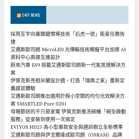
C4IT NEWS
採用互宇向量關鍵慣導技術「石虎一號」衛星任務告
捷
艾邁斯歐司朗 MicroLED 光傳輸技術模擬平台加速 AI
資料中心高速互連設計
蔚來汽車 ES9 搭載艾邁斯歐司朗新一代氣氛燈解決方
案
伊萊克斯亮相米蘭設計週，打造「瑞典之家」重新定
義感官體驗
艾邁斯歐司朗推出適用於極小空間的均勻光效解決方
案 SMARTLED Pure 0201
母親節送的不只是家電 伊萊克斯推洗碗機「碗全啟動
服務」從安裝到使用一次搞定
EVIYOS HD25 為小型車款安全與通訊樹立全新標準
艾邁斯歐司朗與伊戈爾達成歐司朗（OSRAM）品牌