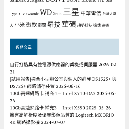
SanDisk
SSD
USB
三星
WD
中華電信
Xeon
Type-C
Viewsonic
台灣大哥
華碩
羅技
微軟
小米
戴爾
趨勢科技
遠傳
大
高通
近期文章
自行打造具有雙電源供應器的桌機或伺服器
2026-02-
21
[試用報告]適合小型辦公室與個人的群暉 DS1525+ 與
DS725+ 網路儲存裝置
2025-06-16
10Gb高速網路卡 補充4 — Intel X710-DA2
2025-05-
26
10Gb高速網路卡 補充3 — Intel X550
2025-05-26
擁有高解析度及優異影像品質的 Logitech MX BRIO
4K 網路攝影機
2024-07-07