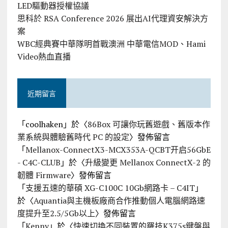
LED驅動器授權協議
思科於 RSA Conference 2026 展出AI代理資安解決方
案
WBC經典賽中華隊明首戰澳洲 中華電信MOD、Hami
Video熱血直播
近期留言
「
coolhaken
」於〈
86Box 可讓你玩舊遊戲、舊版本作
業系統與體驗舊時代 PC 的設定
〉發佈留言
「
Mellanox-ConnectX3-MCX353A-QCBT开启56GbE
- C4C-CLUB
」於〈
升級變更 Mellanox ConnectX-2 的
韌體 Firmware
〉發佈留言
「
支援五速的華碩 XG-C100C 10Gb網路卡 – C4IT
」
於〈
Aquantia與主機板廠商合作推動個人電腦網路速
度提升至2.5/5Gb以上
〉發佈留言
「
Kenny
」於〈
快速切換不同裝置的羅技K375s鍵盤與