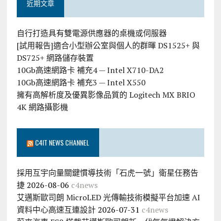
近期文章
自行打造具有雙電源供應器的桌機或伺服器
[試用報告]適合小型辦公室與個人的群暉 DS1525+ 與
DS725+ 網路儲存裝置
10Gb高速網路卡 補充4 — Intel X710-DA2
10Gb高速網路卡 補充3 — Intel X550
擁有高解析度及優異影像品質的 Logitech MX BRIO
4K 網路攝影機
C4IT NEWS CHANNEL
採用互宇向量關鍵慣導技術「石虎一號」衛星任務告
捷
2026-08-06
c4news
艾邁斯歐司朗 MicroLED 光傳輸技術模擬平台加速 AI
資料中心高速互連設計
2026-07-31
c4news