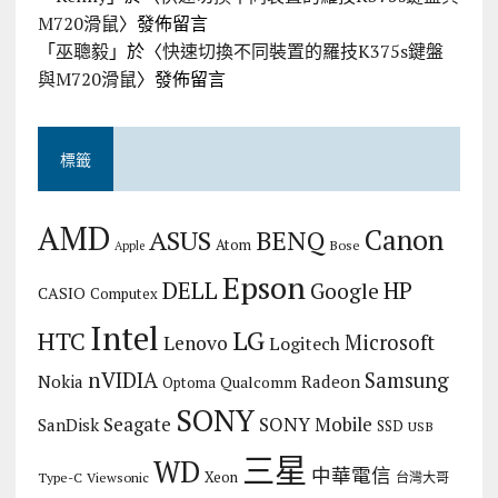
M720滑鼠
〉發佈留言
「
巫聰毅
」於〈
快速切換不同裝置的羅技K375s鍵盤
與M720滑鼠
〉發佈留言
標籤
AMD
Canon
ASUS
BENQ
Atom
Bose
Apple
Epson
DELL
HP
Google
CASIO
Computex
Intel
LG
HTC
Microsoft
Lenovo
Logitech
nVIDIA
Samsung
Nokia
Radeon
Qualcomm
Optoma
SONY
Seagate
SONY Mobile
SanDisk
SSD
USB
三星
WD
中華電信
Xeon
Type-C
Viewsonic
台灣大哥