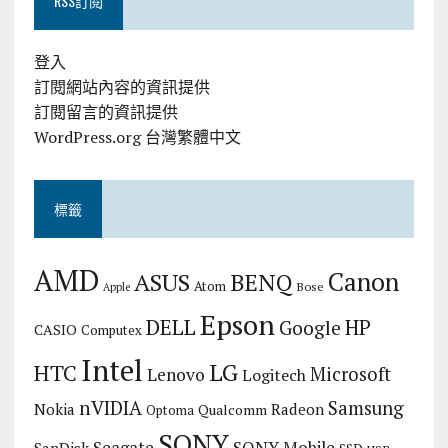
RSS訂閱
登入
訂閱網站內容的資訊提供
訂閱留言的資訊提供
WordPress.org 台灣繁體中文
標籤
AMD
Canon
ASUS
BENQ
Atom
Bose
Apple
Epson
DELL
HP
Google
CASIO
Computex
Intel
LG
HTC
Microsoft
Lenovo
Logitech
nVIDIA
Samsung
Nokia
Radeon
Qualcomm
Optoma
SONY
Seagate
SONY Mobile