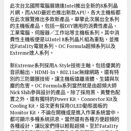
此次台北國際電腦展適逢Intel推出全新的8系列晶
片網，而AMD最近也推出新款APU，各大主機板都
在此次展覽推出多款新產品。華擎此次展出全系列
的主機板產品，包括一般DIY適用的消費性產品、
工業電腦、伺服器／工作站等主機板系列。其中消
費性主機板便是以Intel 8系列晶片組為重點，並推
出Fatal1ty電競系列、OC Formula超頻系列以及
Extreme達人系列。
新Extreme系列採用A-Style技術主軸，包括優異的
音訊輸出、HDMI-In、802.11ac無線網路，還有特
別的三防鍍膜技術，讓主機板遠離液體、生鏽與灰
塵的危害。OC Formula系列當然就是由超頻大師
Nick Shih參與設計的產品，除了採用黑、黃雙色配
置之外，還有獨特的Power Kit、Connector Kit及
Cooling Kit，這次更有採用OLED動態面板的
Monitor Kit，不論在開機或是進入作業系統當中，
都可顯示多種系統訊息。當然還有各種方便超頻的
各種設計，讓玩家們得以輕鬆超頻。至於Fatal1ty