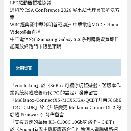
LED驅動器授權協議
思科於 RSA Conference 2026 展出AI代理資安解決方
案
WBC經典賽中華隊明首戰澳洲 中華電信MOD、Hami
Video熱血直播
中華電信公布Samsung Galaxy S26系列購機資費即日
起開放網路門市限量預購
近期留言
「
coolhaken
」於〈
86Box 可讓你玩舊遊戲、舊版本作
業系統與體驗舊時代 PC 的設定
〉發佈留言
「
Mellanox-ConnectX3-MCX353A-QCBT开启56GbE
- C4C-CLUB
」於〈
升級變更 Mellanox ConnectX-2 的
韌體 Firmware
〉發佈留言
「
支援五速的華碩 XG-C100C 10Gb網路卡 – C4IT
」
於〈
Aquantia與主機板廠商合作推動個人電腦網路速