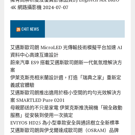
4K 網路攝影機
2024-07-07
C4IT NEWS
艾邁斯歐司朗 MicroLED 光傳輸技術模擬平台加速 AI
資料中心高速互連設計
蔚來汽車 ES9 搭載艾邁斯歐司朗新一代氣氛燈解決方
案
伊萊克斯亮相米蘭設計週，打造「瑞典之家」重新定
義感官體驗
艾邁斯歐司朗推出適用於極小空間的均勻光效解決方
案 SMARTLED Pure 0201
母親節送的不只是家電 伊萊克斯推洗碗機「碗全啟動
服務」從安裝到使用一次搞定
EVIYOS HD25 為小型車款安全與通訊樹立全新標準
艾邁斯歐司朗與伊戈爾達成歐司朗（OSRAM）品牌