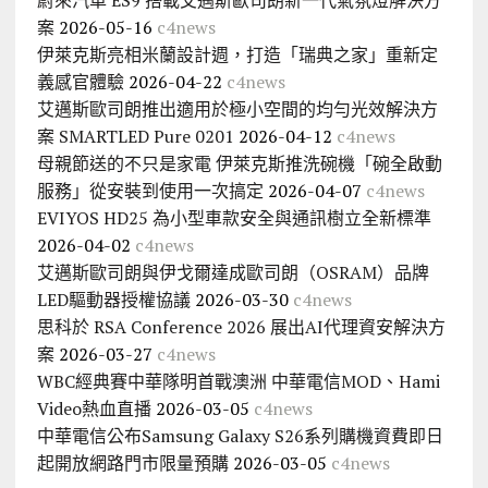
蔚來汽車 ES9 搭載艾邁斯歐司朗新一代氣氛燈解決方
案
2026-05-16
c4news
伊萊克斯亮相米蘭設計週，打造「瑞典之家」重新定
義感官體驗
2026-04-22
c4news
艾邁斯歐司朗推出適用於極小空間的均勻光效解決方
案 SMARTLED Pure 0201
2026-04-12
c4news
母親節送的不只是家電 伊萊克斯推洗碗機「碗全啟動
服務」從安裝到使用一次搞定
2026-04-07
c4news
EVIYOS HD25 為小型車款安全與通訊樹立全新標準
2026-04-02
c4news
艾邁斯歐司朗與伊戈爾達成歐司朗（OSRAM）品牌
LED驅動器授權協議
2026-03-30
c4news
思科於 RSA Conference 2026 展出AI代理資安解決方
案
2026-03-27
c4news
WBC經典賽中華隊明首戰澳洲 中華電信MOD、Hami
Video熱血直播
2026-03-05
c4news
中華電信公布Samsung Galaxy S26系列購機資費即日
起開放網路門市限量預購
2026-03-05
c4news